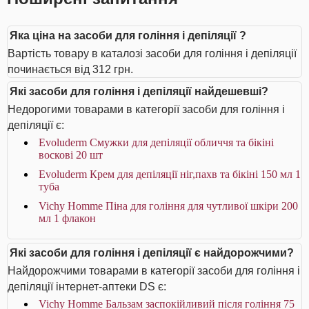
Яка ціна на засоби для гоління і депіляції ?
Вартість товару в каталозі засоби для гоління і депіляції
починається від 312 грн.
Які засоби для гоління і депіляції найдешевші?
Недорогими товарами в категорії засоби для гоління і
депіляції є:
Evoluderm Смужки для депіляції обличчя та бікіні
воскові 20 шт
Evoluderm Крем для депіляції ніг,пахв та бікіні 150 мл 1
туба
Vichy Homme Піна для гоління для чутливої шкіри 200
мл 1 флакон
Які засоби для гоління і депіляції є найдорожчими?
Найдорожчими товарами в категорії засоби для гоління і
депіляції інтернет-аптеки DS є:
Vichy Homme Бальзам заспокійливий після гоління 75