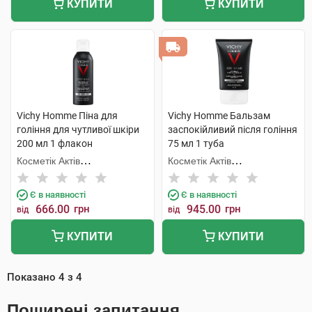
КУПИТИ
КУПИТИ
Vichy Homme Піна для
Vichy Homme Бальзам
гоління для чутливої шкіри
заспокійливий після гоління
200 мл 1 флакон
75 мл 1 туба
Косметік Актів
Косметік Актів
Інтернаціональ
Інтернаціональ
Є в наявності
Є в наявності
666.00
грн
945.00
грн
від
від
КУПИТИ
КУПИТИ
Показано
4
з
4
Поширені запитання