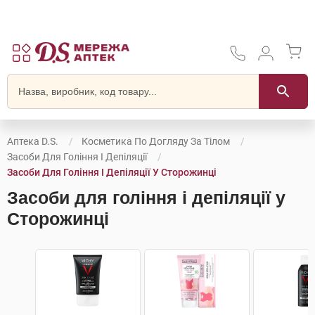
Аптека D.S.
Косметика По Догляду За Тілом
Засоби Для Гоління І Депіляції
Засоби Для Гоління І Депіляції У Сторожинці
Засоби для гоління і депіляції у
Сторожинці