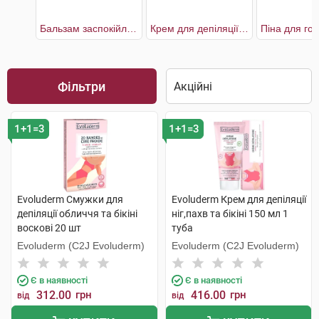
Бальзам заспокійливий після гоління
Крем для депіляції ніг,пахв та бікіні
Фільтри
1+1=3
1+1=3
Evoluderm Смужки для
Evoluderm Крем для депіляції
депіляції обличчя та бікіні
ніг,пахв та бікіні 150 мл 1
воскові 20 шт
туба
Evoluderm (C2J Evoluderm)
Evoluderm (C2J Evoluderm)
Є в наявності
Є в наявності
312.00
грн
416.00
грн
від
від