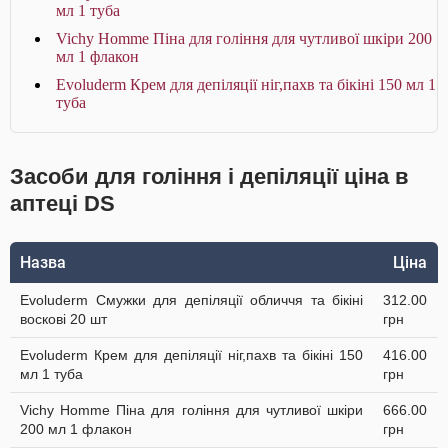
мл 1 туба
Vichy Homme Піна для гоління для чутливої шкіри 200
мл 1 флакон
Evoluderm Крем для депіляції ніг,пахв та бікіні 150 мл 1
туба
Засоби для гоління і депіляції ціна в
аптеці DS
Назва
Ціна
Evoluderm Смужки для депіляції обличчя та бікіні
312.00
воскові 20 шт
грн
Evoluderm Крем для депіляції ніг,пахв та бікіні 150
416.00
мл 1 туба
грн
Vichy Homme Піна для гоління для чутливої шкіри
666.00
200 мл 1 флакон
грн