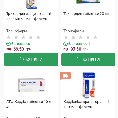
Трикардин серцеві краплі
Трикардин таблетки 20 шт
оральні 50 мл 1 флакон
Тернофарм
Тернофарм
Є в наявності
Є в наявності
69.50
грн
97.50
грн
від
від
КУПИТИ
КУПИТИ
АТФ-Кардіо таблетки 10 мг
Кардіовіол краплі оральні
40 шт
100 мл 1 флакон