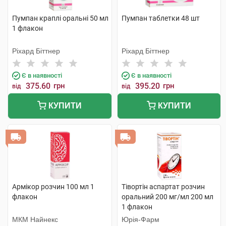
Пумпан краплі оральні 50 мл
Пумпан таблетки 48 шт
1 флакон
Ріхард Біттнер
Ріхард Біттнер
Є в наявності
Є в наявності
375.60
грн
395.20
грн
від
від
КУПИТИ
КУПИТИ
Армікор розчин 100 мл 1
Тівортін аспартат розчин
флакон
оральний 200 мг/мл 200 мл
1 флакон
МКМ Найнекс
Юрія-Фарм