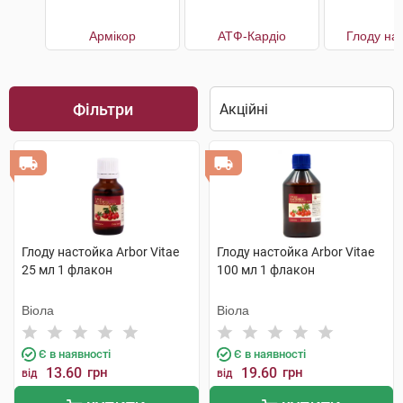
Армікор
АТФ-Кардіо
Глоду на
Фільтри
Глоду настойка Arbor Vitae
Глоду настойка Arbor Vitae
25 мл 1 флакон
100 мл 1 флакон
Віола
Віола
Є в наявності
Є в наявності
13.60
грн
19.60
грн
від
від