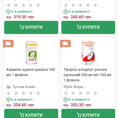
Є в наявності
Є в наявності
319.30
грн
345.60
грн
від
від
КУПИТИ
КУПИТИ
Карвеліс краплі оральні 100
Тівортін аспартат розчин
мл 1 флакон
оральний 200 мг/мл 100 мл
1 флакон
Др. Густав Кляйн
Юрія-Фарм
Є в наявності
Є в наявності
354.60
грн
355.30
грн
від
від
КУПИТИ
КУПИТИ