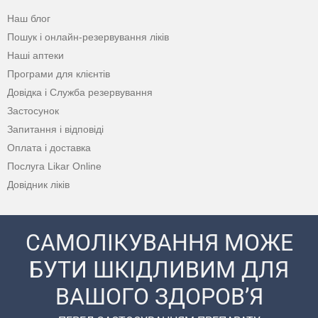
Наш блог
Пошук і онлайн-резервування ліків
Наші аптеки
Програми для клієнтів
Довідка і Служба резервування
Застосунок
Запитання і відповіді
Оплата і доставка
Послуга Likar Online
Довідник ліків
САМОЛІКУВАННЯ МОЖЕ
БУТИ ШКІДЛИВИМ ДЛЯ
ВАШОГО ЗДОРОВ’Я