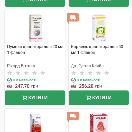
Пумпан краплі оральні 20 мл
Карвеліс краплі оральні 50
1 флакон
мл 1 флакон
Ріхард Біттнер
Др. Густав Кляйн
Є в наявності
Є в наявності
247.70
грн
256.20
грн
від
від
КУПИТИ
КУПИТИ