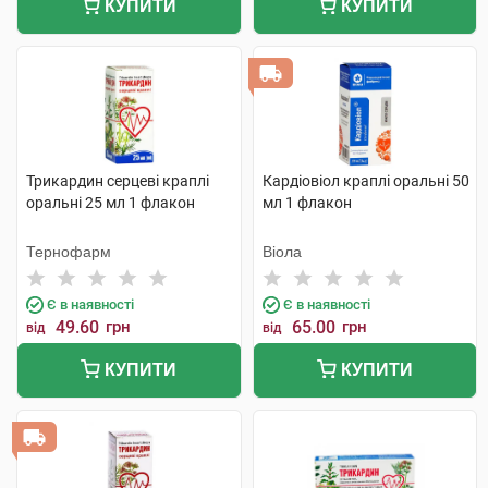
КУПИТИ
КУПИТИ
Трикардин серцеві краплі
Кардіовіол краплі оральні 50
оральні 25 мл 1 флакон
мл 1 флакон
Тернофарм
Віола
Є в наявності
Є в наявності
49.60
грн
65.00
грн
від
від
КУПИТИ
КУПИТИ