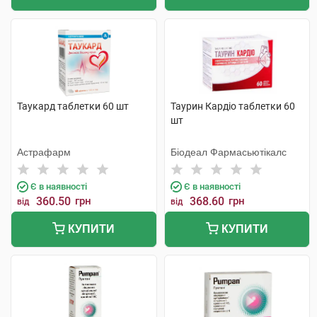
Таукард таблетки 60 шт
Таурин Кардіо таблетки 60
шт
Астрафарм
Біодеал Фармасьютікалс
Є в наявності
Є в наявності
360.50
грн
368.60
грн
від
від
КУПИТИ
КУПИТИ