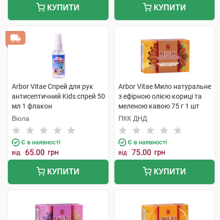
КУПИТИ
КУПИТИ
Arbor Vitae Спрей для рук
Arbor Vitae Мило натуральне
антисептичний Kids спрей 50
з ефірною олією кориці та
мл 1 флакон
меленою кавою 75 г 1 шт
Віола
ПКК ДНД
Є в наявності
Є в наявності
65.00
грн
75.00
грн
від
від
КУПИТИ
КУПИТИ