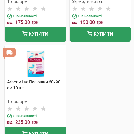
шт
Тетафарм
Укрмедтекстиль
Є в наявності
Є в наявності
175.00
грн
190.00
грн
від
від
КУПИТИ
КУПИТИ
Arbor Vitae Пелюшки 60х90
см 10 шт
Тетафарм
Є в наявності
235.00
грн
від
КУПИТИ