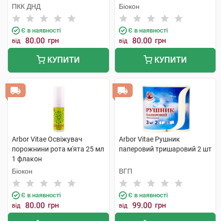
ПКК ДНД
Біокон
Є в наявності
Є в наявності
80.00
грн
80.00
грн
від
від
КУПИТИ
КУПИТИ
Arbor Vitae Освіжувач
Arbor Vitae Рушник
порожнини рота м'ята 25 мл
паперовий тришаровий 2 шт
1 флакон
Біокон
ВГП
Є в наявності
Є в наявності
80.00
грн
99.00
грн
від
від