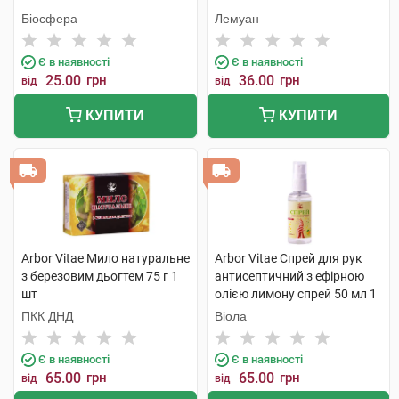
Біосфера
Лемуан
Є в наявності
Є в наявності
25.00
грн
36.00
грн
від
від
КУПИТИ
КУПИТИ
Arbor Vitae Мило натуральне
Arbor Vitae Спрей для рук
з березовим дьогтем 75 г 1
антисептичний з ефірною
шт
олією лимону спрей 50 мл 1
флакон
ПКК ДНД
Віола
Є в наявності
Є в наявності
65.00
грн
65.00
грн
від
від