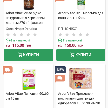
Arbor Vitae Мило рідке
Arbor Vitae Сіль морська для
натуральне з березовим
ванн 700 г 1 банка
дьогтем 270 г 1 флакон
Хелсі Фарм Україна
ПП "ЮНІКС"
Є в наявності
Є в наявності
115.00
грн
150.00
грн
від
від
КУПИТИ
КУПИТИ
NEW
Arbor Vitae Пелюшки 60х60
Arbor Vitae Прокладки
см 10 шт
поглинаючі для грудей
одноразові 130х130 мм 30