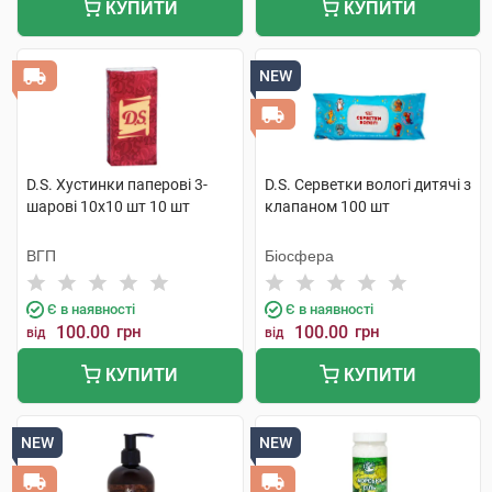
КУПИТИ
КУПИТИ
NEW
D.S. Хустинки паперові 3-
D.S. Серветки вологі дитячі з
шарові 10х10 шт 10 шт
клапаном 100 шт
ВГП
Біосфера
Є в наявності
Є в наявності
100.00
грн
100.00
грн
від
від
КУПИТИ
КУПИТИ
NEW
NEW