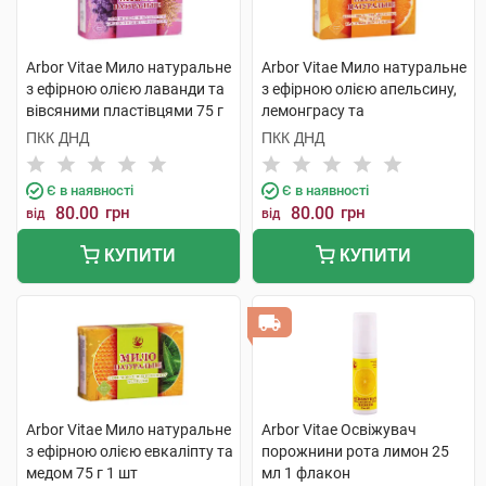
Arbor Vitae Мило натуральне
Arbor Vitae Мило натуральне
з ефірною олією лаванди та
з ефірною олією апельсину,
вівсяними пластівцями 75 г
лемонграсу та
1 шт
апельсиновою цедрою 75 г 1
ПКК ДНД
ПКК ДНД
шт
Є в наявності
Є в наявності
80.00
грн
80.00
грн
від
від
КУПИТИ
КУПИТИ
Arbor Vitae Мило натуральне
Arbor Vitae Освіжувач
з ефірною олією евкаліпту та
порожнини рота лимон 25
медом 75 г 1 шт
мл 1 флакон