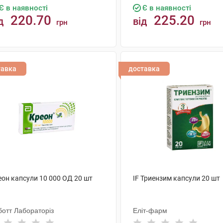
Є в наявності
Є в наявності
220.70
225.20
д
від
грн
грн
КУПИТИ
КУПИТИ
тавка
доставка
еон капсули 10 000 ОД 20 шт
IF Триензим капсули 20 шт
ботт Лабораторіз
Еліт-фарм