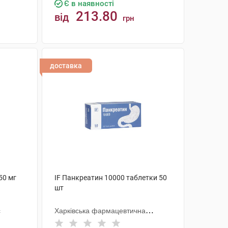
Є в наявності
213.80
від
грн
КУПИТИ
доставка
50 мг
IF Панкреатин 10000 таблетки 50
шт
с
Харківська фармацевтична
фабрика