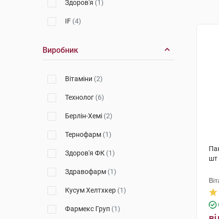
Здоров'я
(1)
IF
(4)
Виробник
Вітаміни
(2)
Технолог
(6)
Берлін-Хемі
(2)
Тернофарм
(1)
Па
Здоров'я ФК
(1)
шт
Здравофарм
(1)
Віт
Кусум Хелтхкер
(1)
Фармекс Груп
(1)
ві