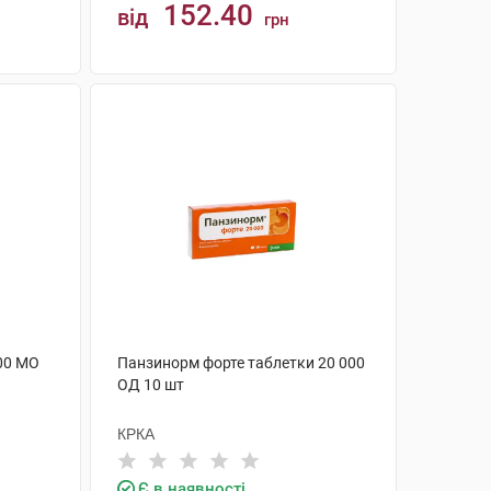
152.40
від
грн
КУПИТИ
00 МО
Панзинорм форте таблетки 20 000
ОД 10 шт
КРКА
Є в наявності