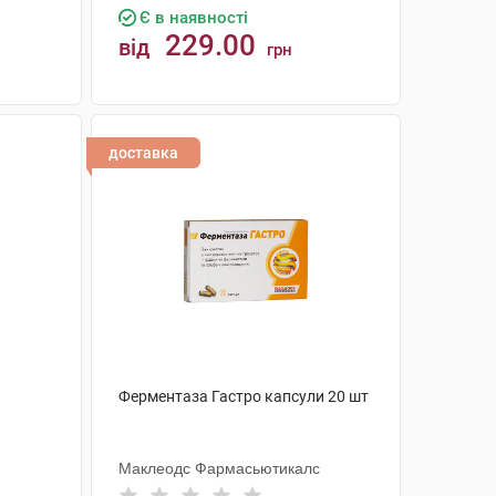
Є в наявності
229.00
від
грн
КУПИТИ
доставка
Ферментаза Гастро капсули 20 шт
Маклеодс Фармасьютикалс