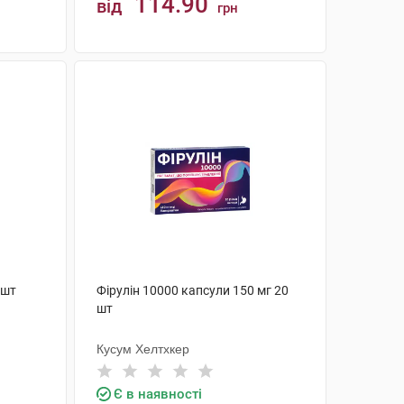
114.90
від
грн
КУПИТИ
 шт
Фірулін 10000 капсули 150 мг 20
шт
Кусум Хелтхкер
Є в наявності