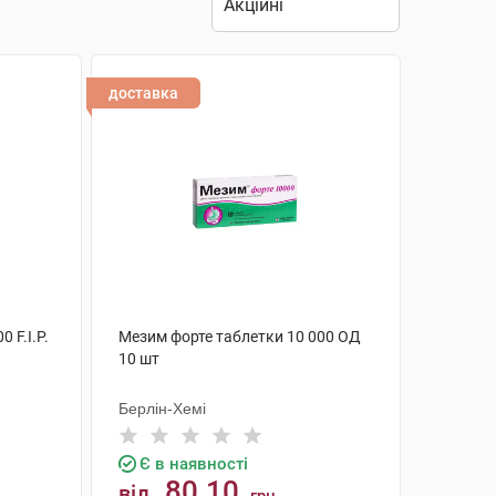
доставка
 F.I.P.
Мезим форте таблетки 10 000 ОД
10 шт
Берлін-Хемі
Є в наявності
80.10
від