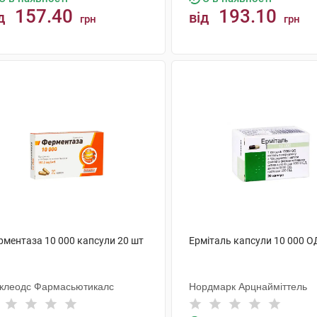
157.40
193.10
д
від
грн
грн
КУПИТИ
КУПИТИ
рментаза 10 000 капсули 20 шт
Ерміталь капсули 10 000 О
клеодс Фармасьютикалс
Нордмарк Арцнайміттель