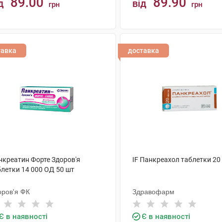
89.00
89.90
д
від
грн
грн
КУПИТИ
КУПИТИ
тавка
доставка
нкреатин Форте Здоров'я
IF Панкреахол таблетки 20
блетки 14 000 ОД 50 шт
оров'я ФК
Здравофарм
Є в наявності
Є в наявності