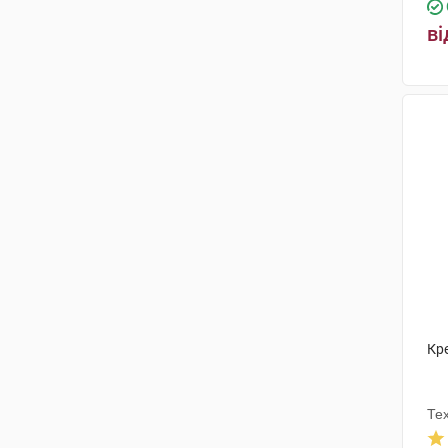
ві
Кр
Те