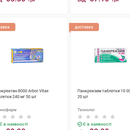
грн
грн
КУПИТИ
КУПИТИ
тавка
доставка
креатин 8000 Arbor Vitae
Панкреазим таблетки 10 0
летки 240 мг 50 шт
20 шт
рнофарм
Технолог
Є в наявності
Є в наявності