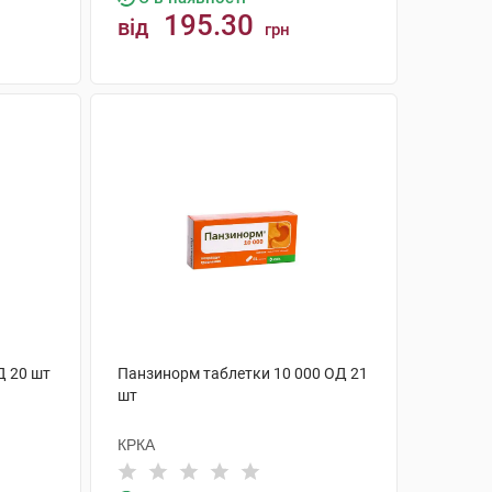
195.30
від
грн
КУПИТИ
Д 20 шт
Панзинорм таблетки 10 000 ОД 21
шт
КРКА