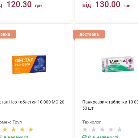
120.30
130.00
д
від
грн
грн
КУПИТИ
КУПИТИ
тавка
доставка
стал Нео таблетки 10 000 МО 20
Панкреазим таблетки 10 0
50 шт
рмекс Груп
Технолог
Є в наявності
Є в наявності