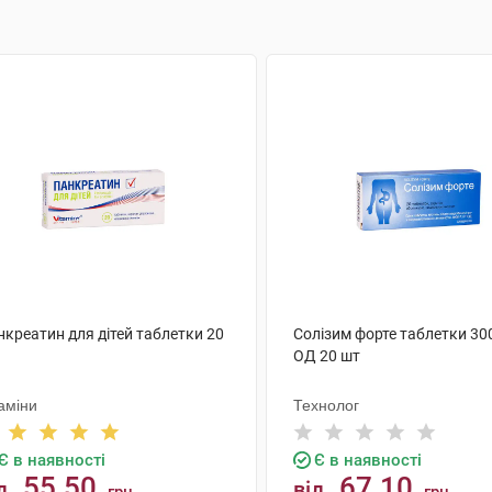
нкреатин для дітей таблетки 20
Солізим форте таблетки 3000
ОД 20 шт
аміни
Технолог
Є в наявності
Є в наявності
55.50
67.10
д
від