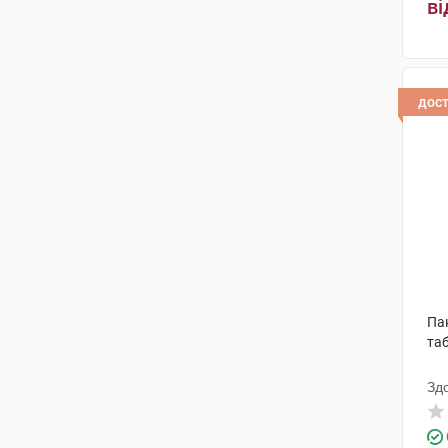
ві
дос
Па
та
Зд