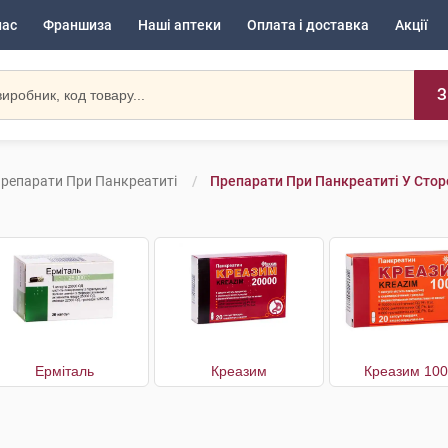
нас
Франшиза
Наші аптеки
Оплата і доставка
Акції
З
репарати При Панкреатиті
Препарати При Панкреатиті У Сто
Ерміталь
Креазим
Креазим 10