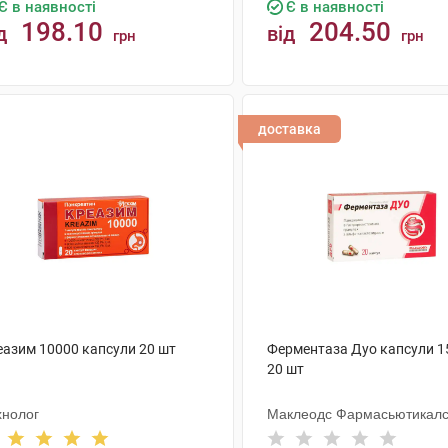
Є в наявності
Є в наявності
198.10
204.50
д
від
грн
грн
КУПИТИ
КУПИТИ
доставка
еазим 10000 капсули 20 шт
Ферментаза Дуо капсули 1
20 шт
хнолог
Маклеодс Фармасьютикал