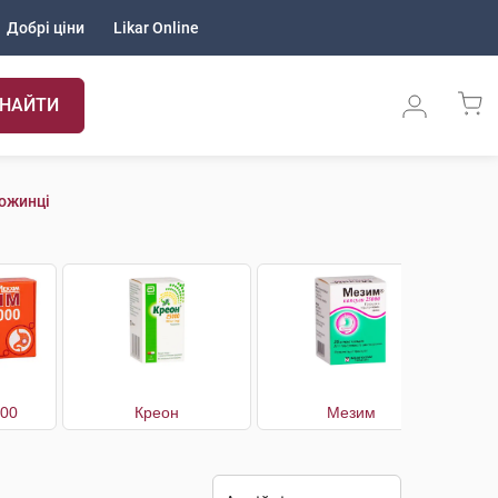
Добрі ціни
Likar Online
НАЙТИ
рожинці
000
Креон
Мезим