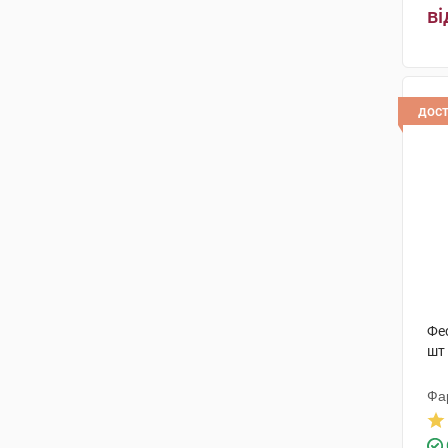
ві
дос
Фе
шт
Фа