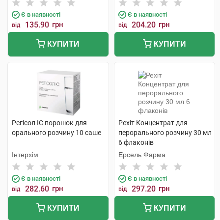
Є в наявності
Є в наявності
135.90
грн
204.20
грн
від
від
КУПИТИ
КУПИТИ
Регісол ІС порошок для
Рехіт Концентрат для
орального розчину 10 саше
перорального розчину 30 мл
6 флаконів
Інтерхім
Ерсель Фарма
Є в наявності
Є в наявності
282.60
грн
297.20
грн
від
від
КУПИТИ
КУПИТИ