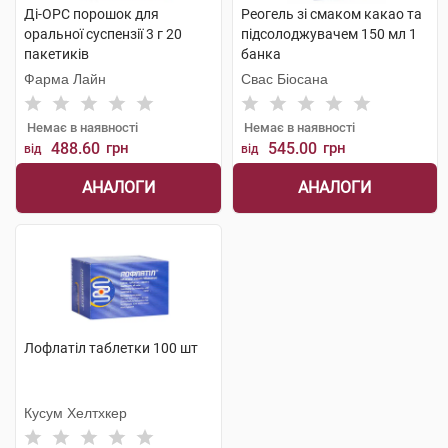
Ді-ОРС порошок для
Реогель зі смаком какао та
оральної суспензії 3 г 20
підсолоджувачем 150 мл 1
пакетиків
банка
Фарма Лайн
Свас Біосана
Немає в наявності
Немає в наявності
488.60
грн
545.00
грн
від
від
АНАЛОГИ
АНАЛОГИ
Лофлатіл таблетки 100 шт
Кусум Хелтхкер