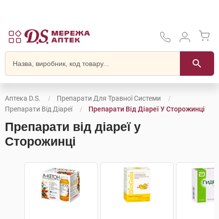
Аптека D.S.
Препарати Для Травної Системи
Препарати Від Діареї
Препарати Від Діареї У Сторожинці
Препарати від діареї у
Сторожинці