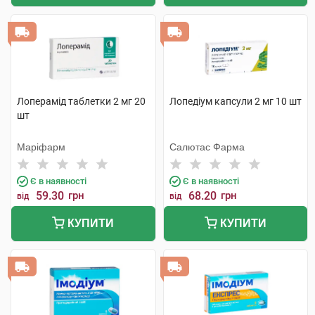
Лоперамід таблетки 2 мг 20
Лопедіум капсули 2 мг 10 шт
шт
Маріфарм
Салютас Фарма
Є в наявності
Є в наявності
59.30
грн
68.20
грн
від
від
КУПИТИ
КУПИТИ