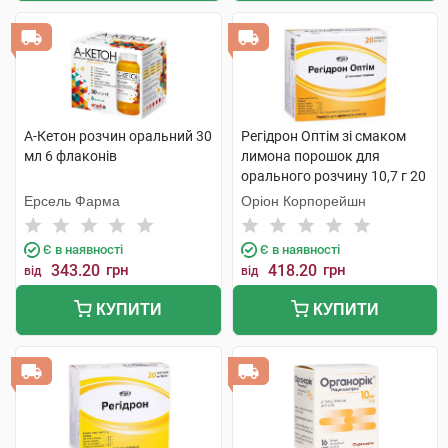
А-Кетон розчин оральний 30
Регідрон Оптім зі смаком
мл 6 флаконів
лимона порошок для
орального розчину 10,7 г 20
пакетиків
Ерсель Фарма
Оріон Корпорейшн
Є в наявності
Є в наявності
343.20
грн
418.20
грн
від
від
КУПИТИ
КУПИТИ