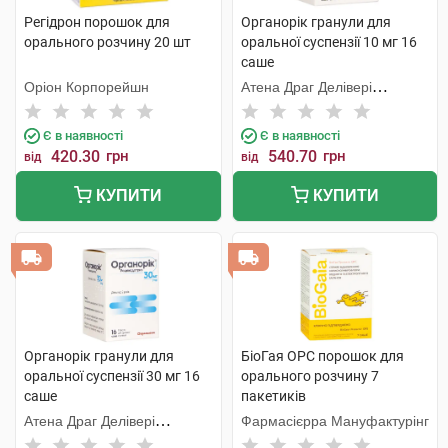
Регідрон порошок для
Органорік гранули для
орального розчину 20 шт
оральної суспензії 10 мг 16
саше
Оріон Корпорейшн
Атена Драг Делівері
Солюшнз ПВТ. ЛТД
Є в наявності
Є в наявності
420.30
грн
540.70
грн
від
від
КУПИТИ
КУПИТИ
Органорік гранули для
БіоГая ОРС порошок для
оральної суспензії 30 мг 16
орального розчину 7
саше
пакетиків
Атена Драг Делівері
Фармасієрра Мануфактурінг
Солюшнз ПВТ. ЛТД