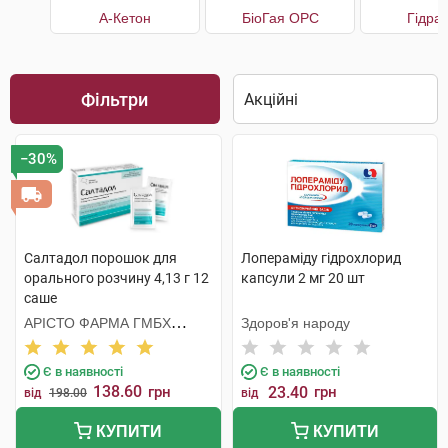
А-Кетон
БіоГая ОРС
Гідра
Фільтри
−30%
Салтадол порошок для
Лопераміду гідрохлорид
орального розчину 4,13 г 12
капсули 2 мг 20 шт
саше
АРІСТО ФАРМА ГМБХ
Здоров'я народу
НІМЕЧЧИНА
Є в наявності
Є в наявності
138.60
грн
23.40
грн
від
198.00
від
КУПИТИ
КУПИТИ