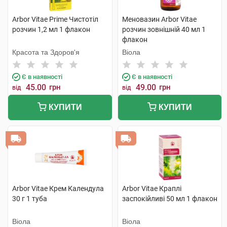
Arbor Vitae Prime Чистотіл
Меновазин Arbor Vitae
розчин 1,2 мл 1 флакон
розчин зовнішній 40 мл 1
флакон
Красота та Здоров'я
Віола
Є в наявності
Є в наявності
45.00
грн
49.00
грн
від
від
КУПИТИ
КУПИТИ
Arbor Vitae Крем Календула
Arbor Vitae Краплі
30 г 1 туба
заспокійливі 50 мл 1 флакон
Віола
Віола