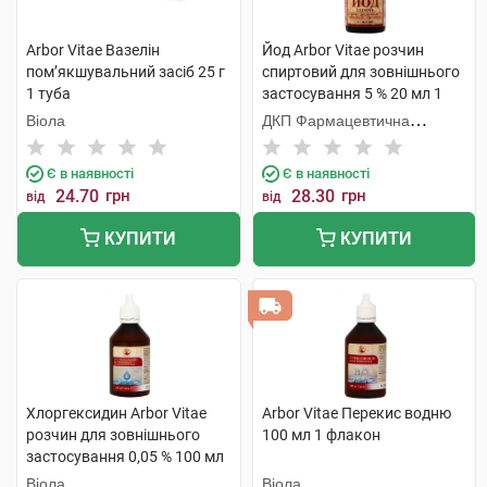
Arbor Vitae Вазелін
Йод Arbor Vitae розчин
пом’якшувальний засіб 25 г
спиртовий для зовнішнього
1 туба
застосування 5 % 20 мл 1
флакон
Віола
ДКП Фармацевтична
фабрика
Є в наявності
Є в наявності
24.70
грн
28.30
грн
від
від
КУПИТИ
КУПИТИ
Хлоргексидин Arbor Vitae
Arbor Vitae Перекис водню
розчин для зовнішнього
100 мл 1 флакон
застосування 0,05 % 100 мл
1 флакон
Віола
Віола