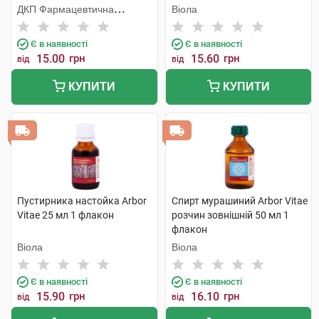
% 20 мл 1 флакон
ДКП Фармацевтична
Віола
фабрика
Є в наявності
Є в наявності
15.00
грн
15.60
грн
від
від
КУПИТИ
КУПИТИ
Пустирника настойка Arbor
Спирт мурашиний Arbor Vitae
Vitae 25 мл 1 флакон
розчин зовнішній 50 мл 1
флакон
Віола
Віола
Є в наявності
Є в наявності
15.90
грн
16.10
грн
від
від