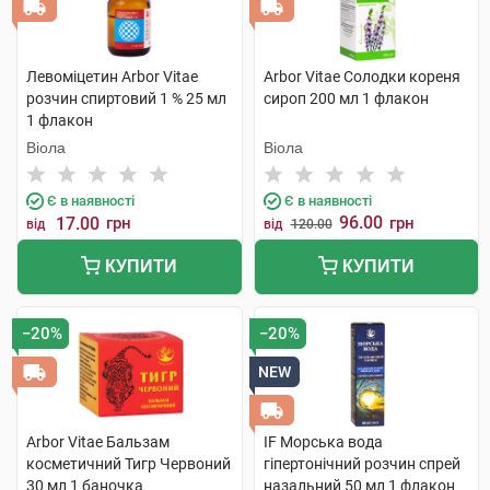
Левоміцетин Arbor Vitae
Arbor Vitae Солодки кореня
розчин спиртовий 1 % 25 мл
сироп 200 мл 1 флакон
1 флакон
Віола
Віола
Є в наявності
Є в наявності
96.00
17.00
грн
грн
від
від
120.00
КУПИТИ
КУПИТИ
−20%
−20%
NEW
Arbor Vitae Бальзам
IF Морська вода
косметичний Тигр Червоний
гіпертонічний розчин спрей
30 мл 1 баночка
назальний 50 мл 1 флакон