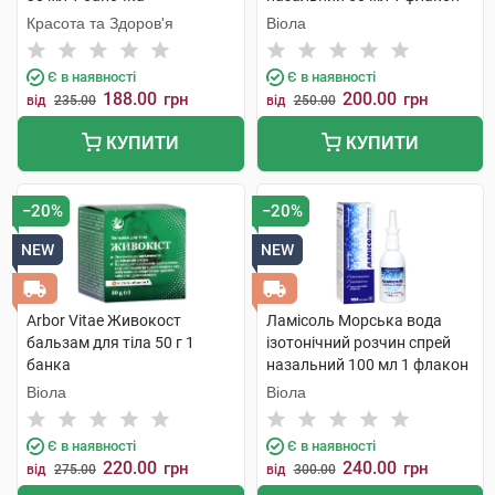
Красота та Здоров'я
Віола
Є в наявності
Є в наявності
188.00
200.00
грн
грн
від
235.00
від
250.00
КУПИТИ
КУПИТИ
−20%
−20%
NEW
NEW
Arbor Vitae Живокост
Ламісоль Морська вода
бальзам для тіла 50 г 1
ізотонічний розчин спрей
банка
назальний 100 мл 1 флакон
Віола
Віола
Є в наявності
Є в наявності
220.00
240.00
грн
грн
від
275.00
від
300.00