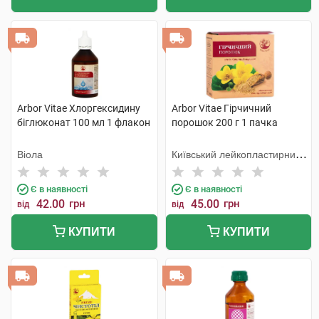
Arbor Vitae Хлоргексидину
Arbor Vitae Гірчичний
біглюконат 100 мл 1 флакон
порошок 200 г 1 пачка
Віола
Київський лейкопластирний
завод Сарепта
Є в наявності
Є в наявності
42.00
грн
45.00
грн
від
від
КУПИТИ
КУПИТИ