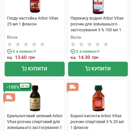
Глоду настойка Arbor Vitae
Перекису водню Arbor Vitae
25 мл 1 флакон
розчин для зовнішнього
застосування 3 % 100 мл 1
флакон
Віола
Віола
Є в наявності
Є в наявності
13.60
грн
14.30
грн
від
від
КУПИТИ
КУПИТИ
x2-гу
−100%
Брильянтовий зелений Arbor
Борної кислоти Arbor Vitae
Vitae розчин спиртовий для
розчин спиртовий 3 % 20 мл
зовнішнього застосування 1
1 флакон