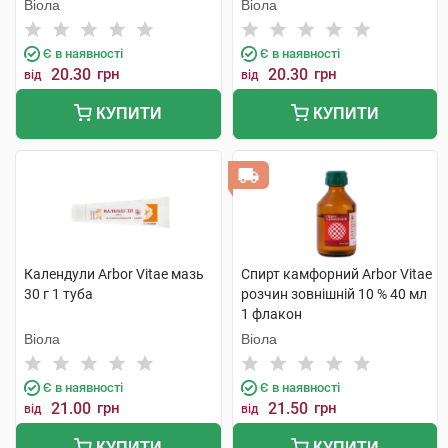
Віола
Віола
Є в наявності
Є в наявності
20.30
грн
20.30
грн
від
від
КУПИТИ
КУПИТИ
Календули Arbor Vitae мазь
Спирт камфорний Arbor Vitae
30 г 1 туба
розчин зовнішній 10 % 40 мл
1 флакон
Віола
Віола
Є в наявності
Є в наявності
21.00
грн
21.50
грн
від
від
КУПИТИ
КУПИТИ