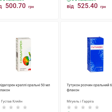
500.70
525.40
д
від
грн
грн
КУПИТИ
КУПИТИ
ідагорен краплі оральні 50 мл
Тутукон розчин оральний 6
флакон
флакон
 Густав Кляйн
Мігуель і Гарріга