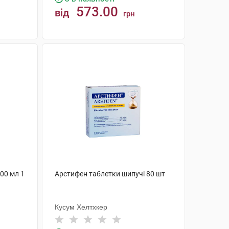
573.00
від
грн
КУПИТИ
00 мл 1
Арстифен таблетки шипучі 80 шт
Кусум Хелтхкер