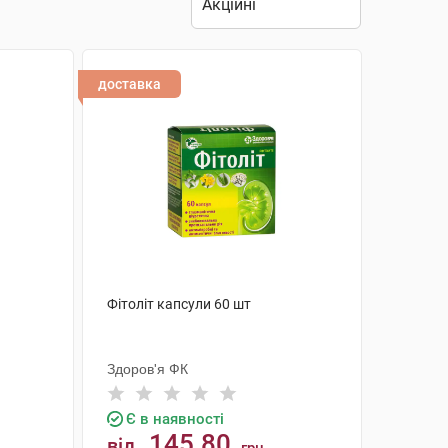
доставка
Фітоліт капсули 60 шт
Здоров'я ФК
Є в наявності
145.80
від