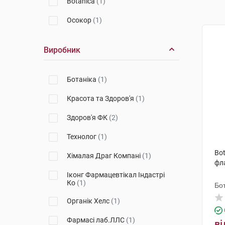
Botanica
(1)
Осокор
(1)
Виробник
Ботаніка
(1)
Красота та Здоров'я
(1)
Здоров'я ФК
(2)
Технолог
(1)
Bot
Хімалая Драг Компані
(1)
фл
Іконг Фармацевтікал Індастрі
Ко
(1)
Бот
Органік Хелс
(1)
Фармасі лаб.ЛЛС
(1)
ві