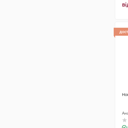
ві
дос
Но
Ан