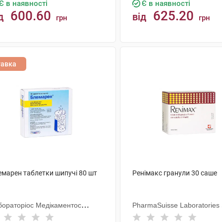
Є в наявності
Є в наявності
600.60
625.20
д
від
грн
грн
КУПИТИ
КУПИТИ
тавка
емарен таблетки шипучі 80 шт
Ренімакс гранули 30 саше
бораторіос Медікаментос
PharmaSuisse Laboratories
тернасьоналес