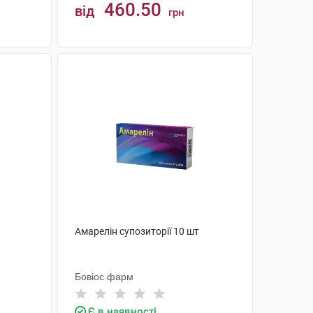
460.50
від
грн
КУПИТИ
Амарелін супозиторії 10 шт
Бовіос фарм
Є в наявності