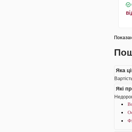
ві
Показа
Пош
Яка ц
Вартіст
Які п
Недорог
Bo
О
Фі