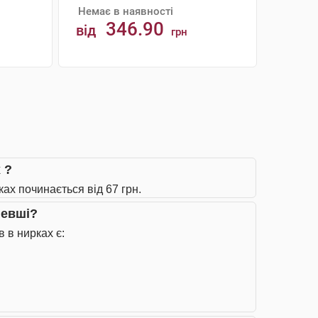
Немає в наявності
346.90
від
грн
АНАЛОГИ
 ?
ах починається від 67 грн.
шевші?
 в нирках є: