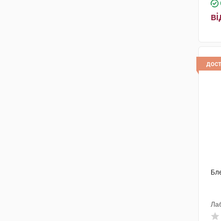
ві
дос
Бл
Ла
Ін