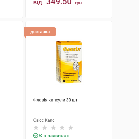
349.50
від
грн
КУПИТИ
доставка
Флавія капсули 30 шт
Свісс Капс
Є в наявності