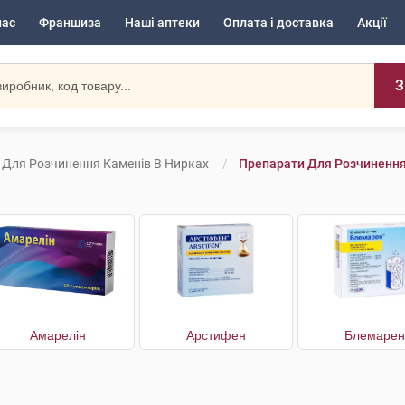
нас
Франшиза
Наші аптеки
Оплата і доставка
Акції
З
 Для Розчинення Каменів В Нирках
Препарати Для Розчинення
Амарелін
Арстифен
Блемарен