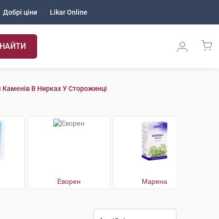
Добрі ціни
Likar Online
НАЙТИ
 Каменів В Нирках У Сторожинці
Еворен
Марена
Ма