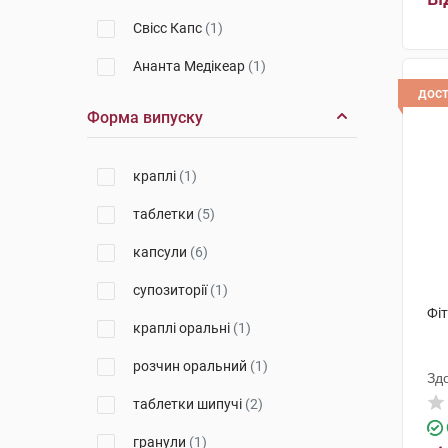
Свісс Капс
(1)
Ананта Медікеар
(1)
дос
Технобіо
(1)
Форма випуску
Бовіос фарм
(1)
краплі
(1)
Др. Густав Кляйн
(1)
таблетки
(5)
Мігуель і Гарріга
(1)
капсули
(6)
Кусум Хелтхкер
(1)
супозиторії
(1)
Лабораторіос Медікаментос
Інтернасьоналес
(1)
Фіт
краплі оральні
(1)
PharmaSuisse Laboratories SpA
(1)
розчин оральний
(1)
Зд
таблетки шипучі
(2)
гранули
(1)