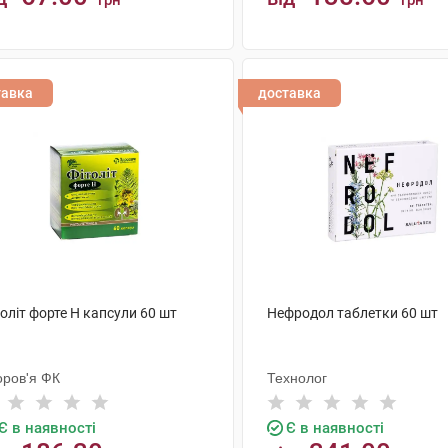
грн
грн
КУПИТИ
КУПИТИ
тавка
доставка
оліт форте H капсули 60 шт
Нефродол таблетки 60 шт
оров'я ФК
Технолог
Є в наявності
Є в наявності