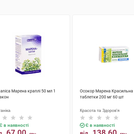
anica Марена краплі 50 мл 1
Осокор Марена Красильна
акон
таблетки 200 мг 60 шт
аніка
Красота та Здоров'я
Є в наявності
Є в наявності
67.00
138.60
д
від