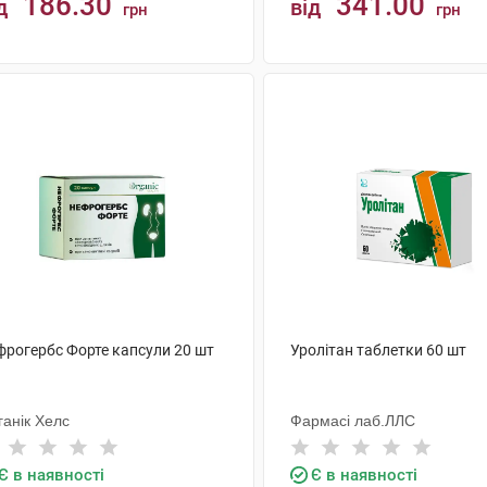
186.30
341.00
д
від
грн
грн
КУПИТИ
КУПИТИ
фрогербс Форте капсули 20 шт
Уролітан таблетки 60 шт
ганік Хелс
Фармасі лаб.ЛЛС
Є в наявності
Є в наявності