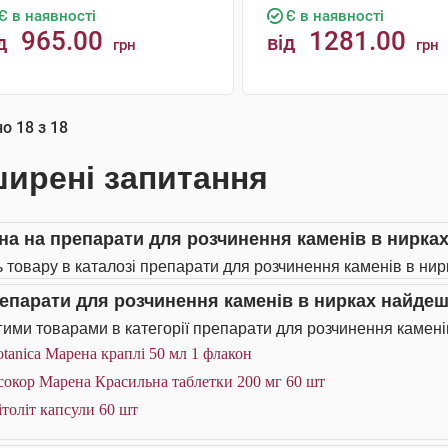
Є в наявності
Є в наявності
965.00
1281.00
д
від
грн
грн
КУПИТИ
КУПИТИ
но
18
з
18
ирені запитання
іна на препарати для розчинення каменів в нирках
ь товару в каталозі препарати для розчинення каменів в нирк
репарати для розчинення каменів в нирках найде
ими товарами в категорії препарати для розчинення каменів
tanica Марена краплі 50 мл 1 флакон
сокор Марена Красильна таблетки 200 мг 60 шт
толіт капсули 60 шт