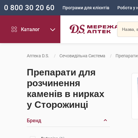
0 800 30 20 60
Програми для клієнтів
Робота у 
Каталог
Аптека D.S.
Сечовидільна Система
Препарати
Препарати для
розчинення
каменів в нирках
у Сторожинці
Бренд