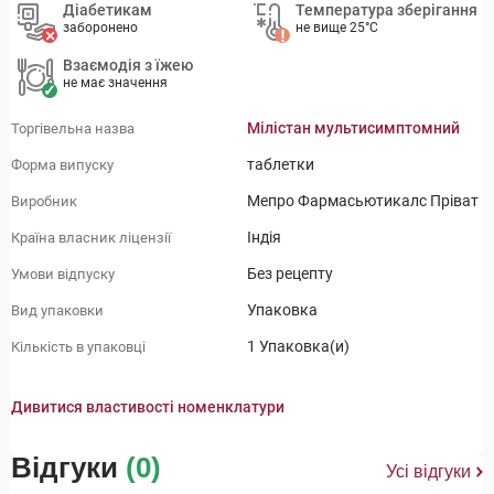
Діабетикам
Температура зберігання
заборонено
не вище 25°C
Взаємодія з їжею
не має значення
Мілістан мультисимптомний
Торгівельна назва
таблетки
Форма випуску
Мепро Фармасьютикалс Пріват
Виробник
Індія
Країна власник ліцензії
Без рецепту
Умови відпуску
Упаковка
Вид упаковки
1 Упаковка(и)
Кількість в упаковці
Дивитися властивості номенклатури
Відгуки
(0)
Усі відгуки