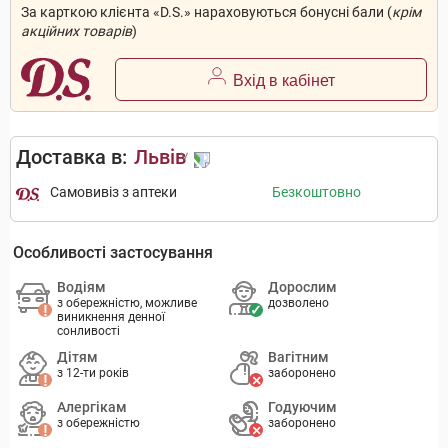
За карткою клієнта «D.S.» нараховуються бонусні бали (
крім
акційних товарів
)
Вхід в кабінет
Доставка в:
Львів
Самовивіз з аптеки
Безкоштовно
Особливості застосування
Водіям
Дорослим
з обережністю, можливе
дозволено
виникнення денної
сонливості
Дітям
Вагітним
з 12-ти років
заборонено
Алергікам
Годуючим
з обережністю
заборонено