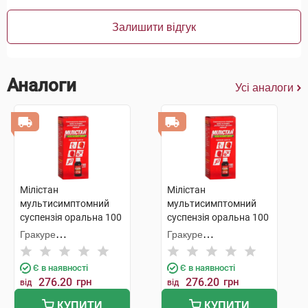
Залишити відгук
Аналоги
Усі аналоги
Мілістан
Мілістан
мультисимптомний
мультисимптомний
суспензія оральна 100
суспензія оральна 100
мл 1 флакон
мл 1 флакон
Гракуре
Гракуре
Фармасьютікалс
Фармасьютікалс
Є в наявності
Є в наявності
276.20
грн
276.20
грн
від
від
КУПИТИ
КУПИТИ