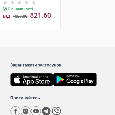
пребіотиком з SPF50 50 мл 1
флакон
Є в наявності
821.60
від
1027.00
грн
КУПИТИ
Завантажити застосунок
Приєднуйтесь