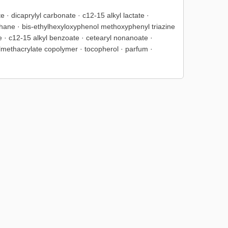
 · dicaprylyl carbonate · c12-15 alkyl lactate ·
hane · bis-ethylhexyloxyphenol methoxyphenyl triazine
te · c12-15 alkyl benzoate · cetearyl nonanoate ·
methacrylate copolymer · tocopherol · parfum ·