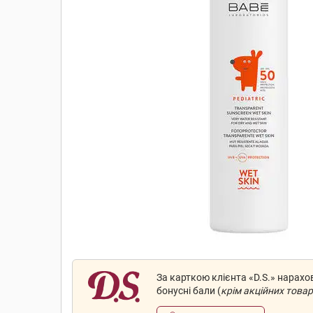
За карткою клієнта «D.S.» нарах
бонусні бали (
крім акційних товар