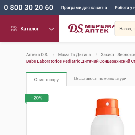
0 800 30 20 60
Програми для клієнтів
Робота у 
Каталог
Аптека D.S.
Мама Та Дитина
Захист І Зволож
Babe Laboratorios Pediatric Дитячий Сонцезахисний
Властивості номенклатури
Опис товару
−20%