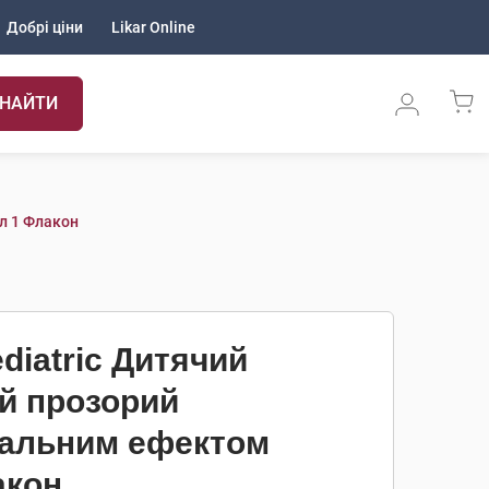
Добрі ціни
Likar Online
НАЙТИ
л 1 Флакон
diatric Дитячий
й прозорий
вальним ефектом
акон