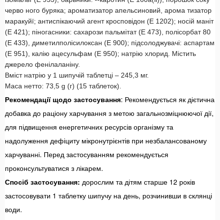
черво ного буряка; ароматизатор апельсиновий, арома тизатор
маракуйї; антиспікаючий агент кросповідон (Е 1202); носій маніт
(Е 421); піногасники: сахарози пальмітат (Е 473), полісорбат 80
(Е 433), диметилполісилоксан (Е 900); підсолоджувачі: аспартам
(Е 951), калію ацесульфам (Е 950); натрію хлорид. Містить
джерело фенілаланіну.
Вміст натрію у 1 шипучій таблетці – 245,3 мг.
Маса нетто: 73,5 g (г) (15 таблеток).
Рекомендації щодо застосування
: Рекомендується як дієтична
добавка до раціону харчування з метою загальнозміцнюючої дії,
для підвищення енергетичних ресурсів організму та
надолуження дефіциту мікронутрієнтів при незбалансованому
харчуванні. Перед застосуванням рекомендується
проконсультуватися з лікарем.
Спосіб застосування:
дорослим та дітям старше 12 років
застосовувати 1 таблетку шипучу на день, розчинивши в склянці
води.