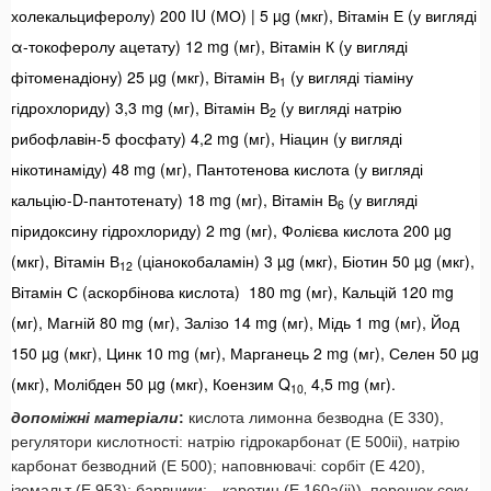
холекальциферолу) 200 IU (МО) | 5 µg (мкг), Вітамін Е (у вигляді
α-токоферолу ацетату) 12 mg (мг), Вітамін К (у вигляді
фітоменадіону) 25 µg (мкг), Вітамін В
(у вигляді тіаміну
1
гідрохлориду) 3,3 mg (мг), Вітамін В
(у вигляді натрію
2
рибофлавін-5 фосфату) 4,2 mg (мг), Ніацин (у вигляді
нікотинаміду) 48 mg (мг), Пантотенова кислота (у вигляді
кальцію-D-пантотенату) 18 mg (мг), Вітамін В
(у вигляді
6
піридоксину гідрохлориду) 2 mg (мг), Фолієва кислота 200 µg
(мкг), Вітамін В
(ціанокобаламін) 3 µg (мкг), Біотин 50 µg (мкг),
12
Вітамін С (аскорбінова кислота) 180 mg (мг), Кальцій 120 mg
(мг), Магній 80 mg (мг), Залізо 14 mg (мг), Мідь 1 mg (мг), Йод
150 µg (мкг), Цинк 10 mg (мг), Марганець 2 mg (мг), Селен 50 µg
(мкг), Молібден 50 µg (мкг), Коензим Q
4,5 mg (мг).
10,
допоміжні матеріали
:
кислота лимонна безводна (Е 330),
регулятори кислотності: натрію гідрокарбонат (Е 500іі), натрію
карбонат безводний (Е 500); наповнювачі: сорбіт (Е 420),
ізомальт (Е 953); барвники: ‑-каротин (Е 160а(іі)), порошок соку