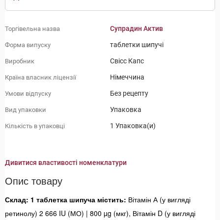
Супрадин Актив
Торгівельна назва
таблетки шипучі
Форма випуску
Свісс Капс
Виробник
Німеччина
Країна власник ліцензії
Без рецепту
Умови відпуску
Упаковка
Вид упаковки
1 Упаковка(и)
Кількість в упаковці
Дивитися властивості номенклатури
Опис товару
Склад: 1 таблетка шипуча містить:
Вітамін А (у вигляді
ретинолу) 2 666 IU (МО) | 800 µg (мкг), Вітамін D (у вигляді