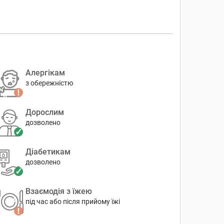
Алергікам
з обережністю
Дорослим
дозволено
Діабетикам
дозволено
Взаємодія з їжею
під час або після прийому їжі