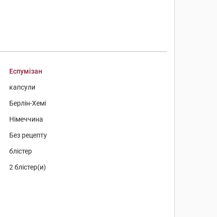
Еспумізан
капсули
Берлін-Хемі
Німеччина
Без рецепту
блістер
2 блістер(и)