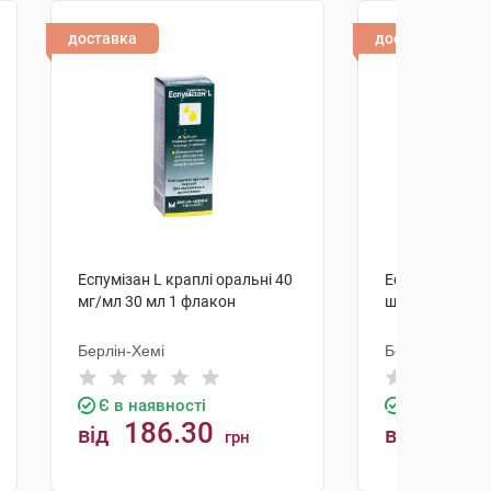
доставка
доставка
Еспумізан L краплі оральні 40
Еспумізан капс
мг/мл 30 мл 1 флакон
шт
Берлін-Хемі
Берлін-Хемі
Є в наявності
Є в наявно
186.30
135.
від
від
грн