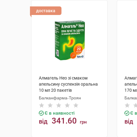
доставка
Алмагель Нео зі смаком
Алмаг
апельсину суспензія оральна
апель
10 мл 20 пакетів
170 м
Балканфарма-Троян
Балка
Є в наявності
Є 
341.60
від
від
грн