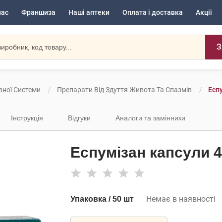
нас
Франшиза
Наші аптеки
Оплата і доставка
Акції
З
вної Системи
Препарати Від Здуття Живота Та Спазмів
Есп
Інструкція
Відгуки
Аналоги та замінники
Еспумізан капсули 4
Немає в наявності
Упаковка / 50 шт