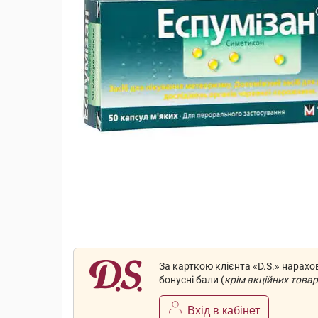
За карткою клієнта «D.S.» нарах
бонусні бали (
крім акційних товар
Вхід в кабінет