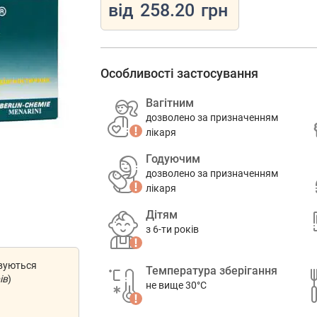
від
258.20
грн
Особливості застосування
Вагітним
дозволено за призначенням
лікаря
Годуючим
дозволено за призначенням
лікаря
Дітям
з 6-ти років
овуються
Температура зберігання
ів
)
не вище 30°C