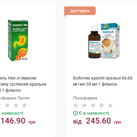
доставка
ель Нео зі смаком
Боботик краплі оральні 66,66
сину суспензія оральна
мг/мл 30 мл 1 флакон
л 1 флакон
нфарма-Троян
Польфарма
в наявності
Є в наявності
146.90
245.60
від
грн
грн