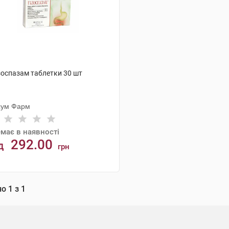
зоспазам таблетки 30 шт
сум Фарм
має в наявності
292.00
д
грн
АНАЛОГИ
но
1
з
1