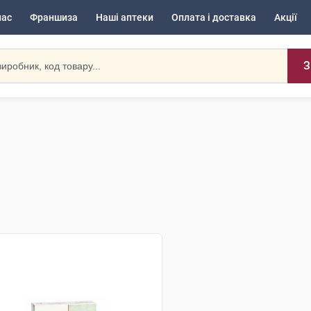
нас
Франшиза
Наші аптеки
Оплата і доставка
Акції
З