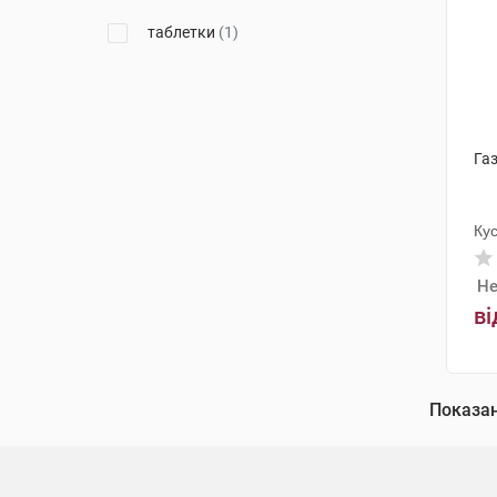
таблетки
(1)
Га
Ку
Не
ві
Показа