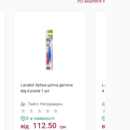
Усі аналоги
Lacalut Зубна щітка дитяча
Lacalut Зубна 
від 4 років 1 шт
4 років 1 шт
Др. Тайсс Натурварен
Др. Тайсс Нат
Є в наявності
Є в наявно
112.50
90.5
від
від
грн