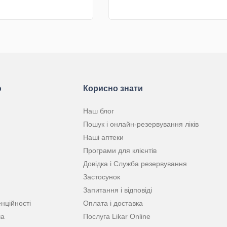
КУПИТИ
КУПИТИ
ю
Корисно знати
Наш блог
Пошук і онлайн-резервування ліків
Наші аптеки
Програми для клієнтів
Довідка і Служба резервування
Застосунок
Запитання і відповіді
нційності
Оплата і доставка
ча
Послуга Likar Online