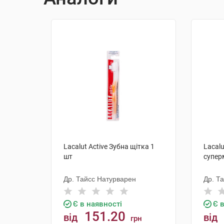
Lacalut Active Зубна щітка 1
Lacalu
шт
супер
Др. Тайсс Натурварен
Др. Т
Є в наявності
Є 
151.20
від
від
грн