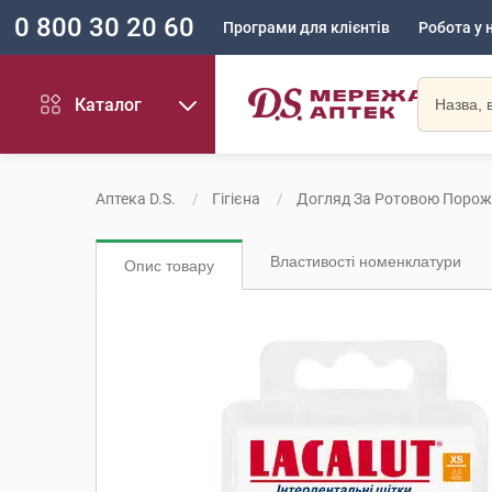
0 800 30 20 60
Програми для клієнтів
Робота у 
Каталог
Аптека D.S.
Гігієна
Догляд За Ротовою Поро
Властивості номенклатури
Опис товару