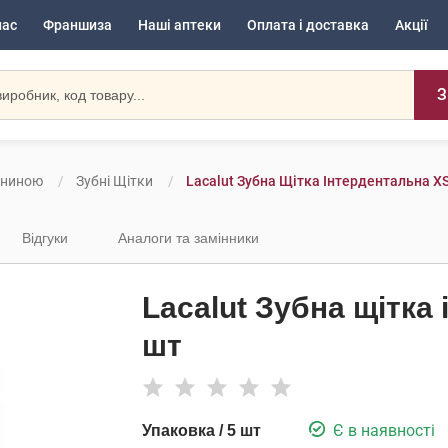
нас
Франшиза
Наші аптеки
Оплата і доставка
Акції
З
жниною
Зубні Щітки
Lacalut Зубна Щітка Інтердентальна X
Відгуки
Аналоги та замінники
Lacalut Зубна щітка
шт
Є в наявності
Упаковка / 5 шт