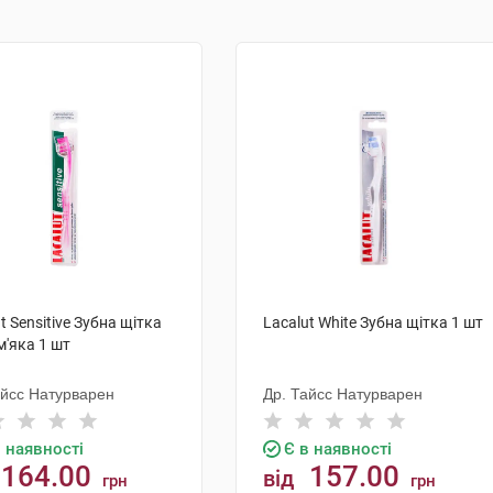
t Sensitive Зубна щітка
Lacalut White Зубна щітка 1 шт
м'яка 1 шт
айсс Натурварен
Др. Тайсс Натурварен
в наявності
Є в наявності
164.00
157.00
від
грн
грн