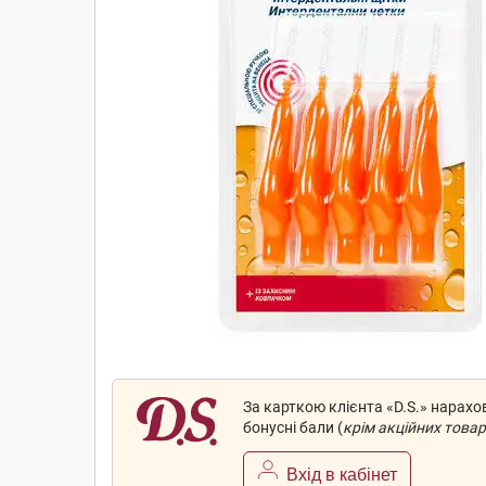
За карткою клієнта «D.S.» нарах
бонусні бали (
крім акційних товар
Вхід в кабінет