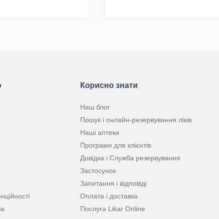
КУПИТИ
КУПИТИ
ю
Корисно знати
Наш блог
Пошук і онлайн-резервування ліків
Наші аптеки
Програми для клієнтів
Довідка і Служба резервування
Застосунок
Запитання і відповіді
нційності
Оплата і доставка
ча
Послуга Likar Online