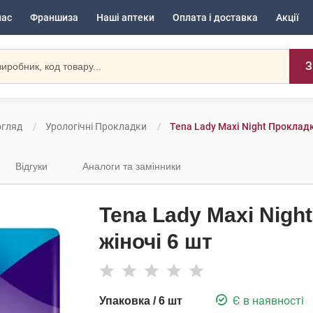
нас
Франшиза
Наші аптеки
Оплата і доставка
Акції
З
огляд
Урологічні Прокладки
Tena Lady Maxi Night Прокладк
Відгуки
Аналоги та замінники
Tena Lady Maxi Nigh
жіночі 6 шт
Є в наявності
Упаковка / 6 шт