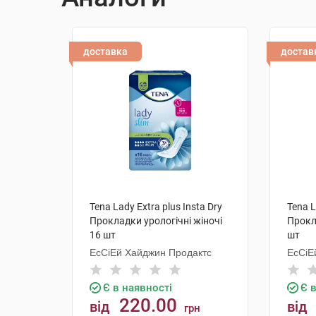
доставка
достав
Tena Lady Extra plus Insta Dry
Tena L
Прокладки урологічні жіночі
Прокл
16 шт
шт
ЕсСіЕй Хайджин Продактс
ЕсСіЕ
Хугез
Є в наявності
Є 
220.00
від
від
грн