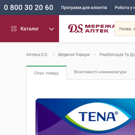
0 800 30 20 60
Програми для клієнтів
Робота у 
Каталог
Аптека D.S.
Медичні Товари
Реабілітація Та Д
Властивості номенклатури
Опис товару