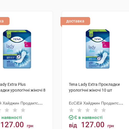
ка
доставка
ady Extra Plus
Tena Lady Extra Прокладки
адки урологічні жіночі 8
урологічні жіночі 10 шт
й Хайджин Продактс
ЕсСіЕй Хайджин Продактс
анд
Хугезанд
в наявності
Є в наявності
127.00
127.00
від
грн
грн