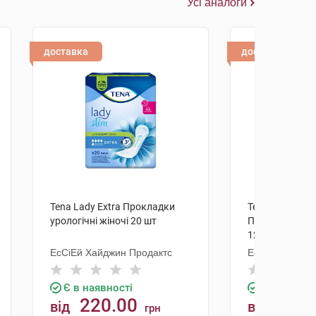
Усі аналоги
доставка
доставка
Tena Lady Extra Прокладки
Tena Lady Maxi
урологічні жіночі 20 шт
Прокладки уро
12 шт
ЕсСіЕй Хайджин Продактс
ЕсСіЕй Хайдж
Є в наявності
Є в наявно
220.00
220.
від
від
грн