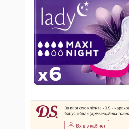
За карткою клієнта «D.S.» нарах
бонусні бали (
крім акційних товар
Вхід в кабінет