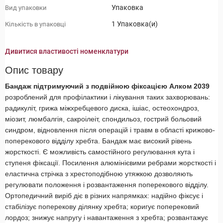
Упаковка
Вид упаковки
1 Упаковка(и)
Кількість в упаковці
Дивитися властивості номенклатури
Опис товару
Бандаж підтримуючий з подвійною фіксацією Алком 2039
розроблений для профілактики і лікування таких захворювань:
радикуліт, грижа міжхребцевого диска, ішіас, остеохондроз,
міозит, люмбалгія, сакроілеіт, спондильоз, гострий больовий
синдром, відновлення після операцій і травм в області крижово-
поперекового відділу хребта. Бандаж має високий рівень
жорсткості. Є можливість самостійного регулювання кута і
ступеня фіксації. Посилення алюмінієвими ребрами жорсткості і
еластична стрічка з хрестоподібною утяжкою дозволяють
регулювати положення і розвантаження поперекового відділу.
Ортопедичний виріб діє в різних напрямках: надійно фіксує і
стабілізує поперекову ділянку хребта; коригує поперековий
лордоз; знижує напругу і навантаження з хребта; розвантажує