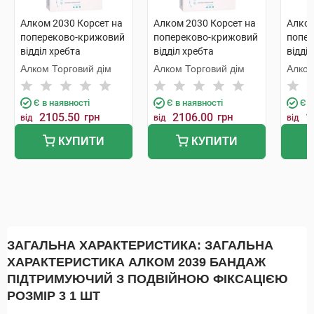
Алком 2030 Корсет на
Алком 2030 Корсет на
Алком
попереково-крижовий
попереково-крижовий
попе
відділ хребта
відділ хребта
відді
(посилений) розмір 2 1
(посилений) розмір 3 1
(поси
Алком Торговий дім
Алком Торговий дім
Алком
шт
шт
шт
Є в наявності
Є в наявності
Є в
2105.50
грн
2106.00
грн
1
від
від
від
КУПИТИ
КУПИТИ
ЗАГАЛЬНА ХАРАКТЕРИСТИКА: ЗАГАЛЬНА
ХАРАКТЕРИСТИКА АЛКОМ 2039 БАНДАЖ
ПІДТРИМУЮЧИЙ З ПОДВІЙНОЮ ФІКСАЦІЄЮ
РОЗМІР 3 1 ШТ