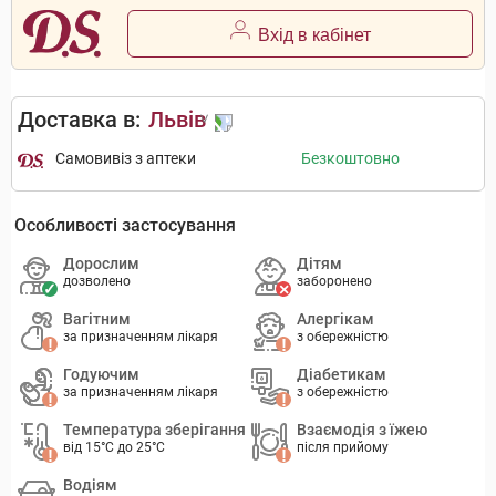
Вхід в кабінет
Доставка в:
Львів
Самовивіз з аптеки
Безкоштовно
Особливості застосування
Дорослим
Дітям
дозволено
заборонено
Вагітним
Алергікам
за призначенням лікаря
з обережністю
Годуючим
Діабетикам
за призначенням лікаря
з обережністю
Температура зберігання
Взаємодія з їжею
від 15°C до 25°C
після прийому
Водіям