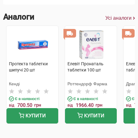
Аналоги
Усі аналоги
Протекта таблетки
Елевіт Пронаталь
Елеві
шипучі 20 шт
таблетки 100 шт
табле
Кенді
Роттендорф Фарма
Драг
Апот
Є в наявності
Є в наявності
Є в
700.50
грн
1966.40
грн
7
від
від
від
КУПИТИ
КУПИТИ