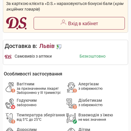
За карткою клієнта «D.S.» нараховуються бонусні бали (
крім
акційних товарів
)
Вхід в кабінет
Доставка в:
Львів
Самовивіз з аптеки
Безкоштовно
Особливості застосування
Вагітним
Алергікам
за призначенням лікаря!
з обережністю
Заборонено у lll триместрі
Годуючим
Діабетикам
заборонено
з обережністю
Температура зберігання
Взаємодія з їжею
від 5°C до 25°C
не має значення
Дорослим
Дітям