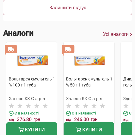
Залишити відгук
Аналоги
Усі аналоги
Вольтарен емульгель 1
Вольтарен емульгель 1
Дикло
% 100 г 1 туба
% 50 г 1 туба
гель 1
Халеон КХ С.а.р.л.
Халеон КХ С.а.р.л.
Здоро
Є в наявності
Є в наявності
Є в
376.80
грн
246.00
грн
5
від
від
від
КУПИТИ
КУПИТИ