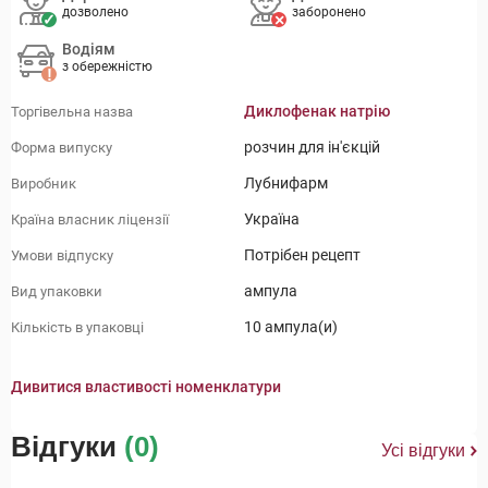
дозволено
заборонено
Водіям
з обережністю
Диклофенак натрію
Торгівельна назва
розчин для ін'єкцій
Форма випуску
Лубнифарм
Виробник
Україна
Країна власник ліцензії
Потрібен рецепт
Умови відпуску
ампула
Вид упаковки
10 ампула(и)
Кількість в упаковці
Дивитися властивості номенклатури
Відгуки
(0)
Усі відгуки