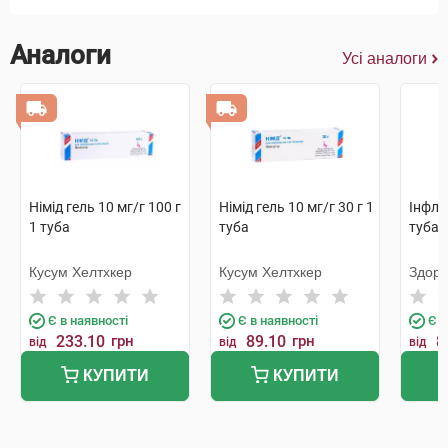
Аналоги
Усі аналоги
Німід гель 10 мг/г 100 г
Німід гель 10 мг/г 30 г 1
Інфла
1 туба
туба
туба
Кусум Хелтхкер
Кусум Хелтхкер
Здоро
Є в наявності
Є в наявності
Є в
233.10
грн
89.10
грн
8
від
від
від
КУПИТИ
КУПИТИ