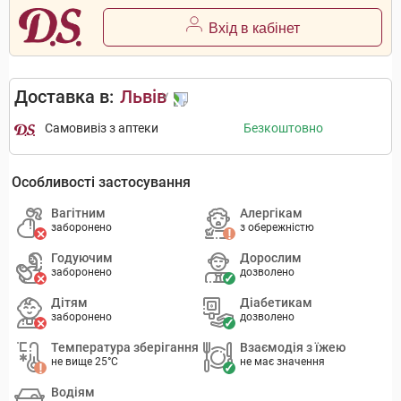
Вхід в кабінет
Доставка в:
Львів
Самовивіз з аптеки
Безкоштовно
Особливості застосування
Вагітним
Алергікам
заборонено
з обережністю
Годуючим
Дорослим
заборонено
дозволено
Дітям
Діабетикам
заборонено
дозволено
Температура зберігання
Взаємодія з їжею
не вище 25°C
не має значення
Водіям