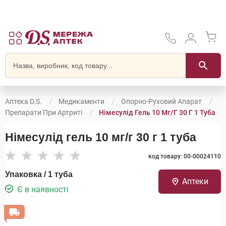
Аптека D.S.
Медикаменти
Опорно-Руховий Апарат
Препарати При Артриті
Німесулід Гель 10 Мг/г 30 Г 1 Туба
Німесулід гель 10 мг/г 30 г 1 туба
код товару: 00-00024110
Упаковка / 1 туба
Аптеки
Є в наявності