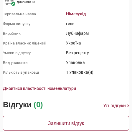
дозволено
Німесулід
Торгівельна назва
гель
Форма випуску
Лубнифарм
Виробник
Україна
Країна власник ліцензії
Без рецепту
Умови відпуску
Упаковка
Вид упаковки
1 Упаковка(и)
Кількість в упаковці
Дивитися властивості номенклатури
Відгуки
(0)
Усі відгуки
Залишити відгук