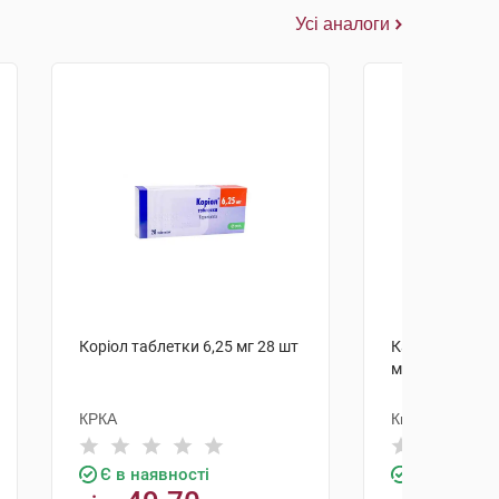
Усі аналоги
Коріол таблетки 6,25 мг 28 шт
Карведилол-КВ
мг 30 шт
КРКА
Київський віта
Є в наявності
Є в наявно