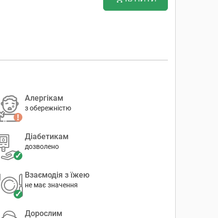
Алергікам
з обережністю
Діабетикам
дозволено
Взаємодія з їжею
не має значення
Дорослим