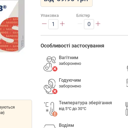
Упаковка
Блістер
1
0
Особливості застосування
Вагітним
заборонено
Годуючим
заборонено
Температура зберігання
овуються
від 5°C до 30°C
ів
)
Водіям