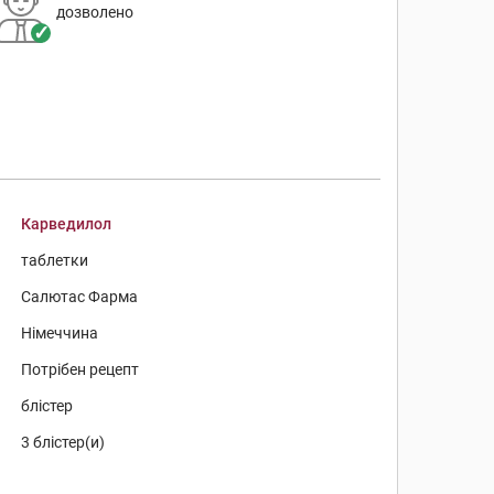
дозволено
Карведилол
таблетки
Салютас Фарма
Німеччина
Потрібен рецепт
блістер
3 блістер(и)