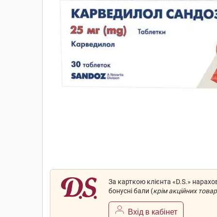
За карткою клієнта «D.S.» нарах
бонусні бали (
крім акційних товар
Вхід в кабінет