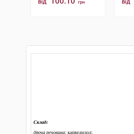
100.10
від
від
грн
КУПИТИ