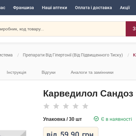
нас
Франшиза
Наші аптеки
Оплата і доставка
Акції
З
истема
Препарати Від Гіпертонії (від Підвищенного Тиску)
К
Інструкція
Відгуки
Аналоги та замінники
Карведилол Сандоз 
Є в наявності
Упаковка / 30 шт
від
59.90
грн