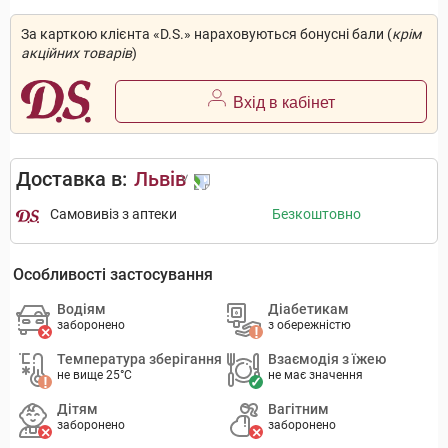
За карткою клієнта «D.S.» нараховуються бонусні бали (
крім
акційних товарів
)
Вхід в кабінет
Доставка в:
Львів
Самовивіз з аптеки
Безкоштовно
Особливості застосування
Водіям
Діабетикам
заборонено
з обережністю
Температура зберігання
Взаємодія з їжею
не вище 25°C
не має значення
Дітям
Вагітним
заборонено
заборонено