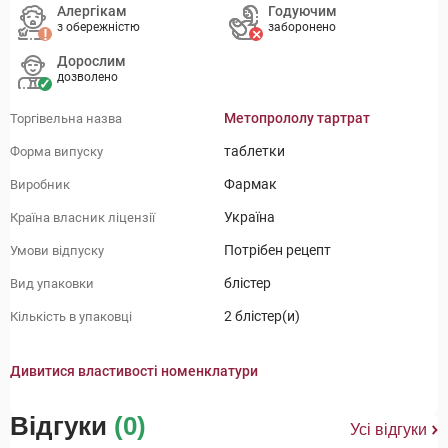
Алергікам
Годуючим
з обережністю
заборонено
Дорослим
дозволено
Метопрололу тартрат
Торгівельна назва
таблетки
Форма випуску
Фармак
Виробник
Україна
Країна власник ліцензії
Потрібен рецепт
Умови відпуску
блістер
Вид упаковки
2 блістер(и)
Кількість в упаковці
Дивитися властивості номенклатури
Відгуки
(0)
Усі відгуки