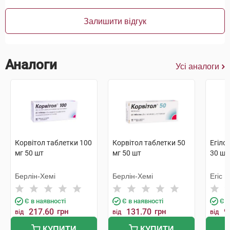
Залишити відгук
Аналоги
Усі аналоги
Корвітол таблетки 100
Корвітол таблетки 50
Егіло
мг 50 шт
мг 50 шт
30 шт
Берлін-Хемі
Берлін-Хемі
Егіс
Є в наявності
Є в наявності
Є в
217.60
грн
131.70
грн
9
від
від
від
КУПИТИ
КУПИТИ