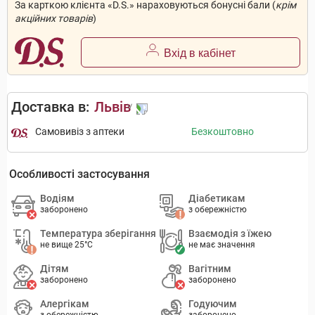
За карткою клієнта «D.S.» нараховуються бонусні бали (
крім
акційних товарів
)
Вхід в кабінет
Доставка в:
Львів
Самовивіз з аптеки
Безкоштовно
Особливості застосування
Водіям
Діабетикам
заборонено
з обережністю
Температура зберігання
Взаємодія з їжею
не вище 25°C
не має значення
Дітям
Вагітним
заборонено
заборонено
Алергікам
Годуючим