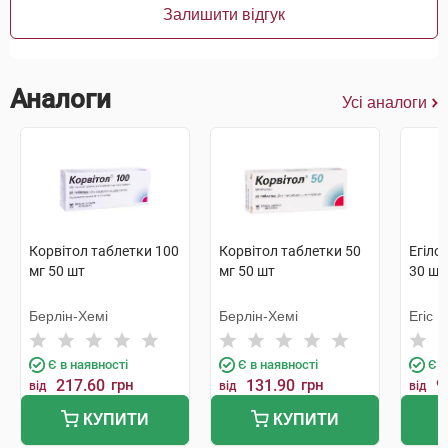
Залишити відгук
Аналоги
Усі аналоги
Корвітол таблетки 100
Корвітол таблетки 50
Егіло
мг 50 шт
мг 50 шт
30 шт
Берлін-Хемі
Берлін-Хемі
Егіс
Є в наявності
Є в наявності
Є в
217.60
грн
131.90
грн
9
від
від
від
КУПИТИ
КУПИТИ