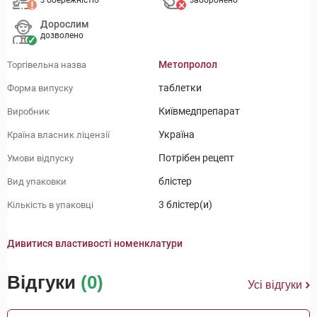
з обережністю
заборонено
Дорослим
дозволено
Метопролол
Торгівельна назва
таблетки
Форма випуску
Київмедпрепарат
Виробник
Україна
Країна власник ліцензії
Потрібен рецепт
Умови відпуску
блістер
Вид упаковки
3 блістер(и)
Кількість в упаковці
Дивитися властивості номенклатури
Відгуки
(0)
Усі відгуки