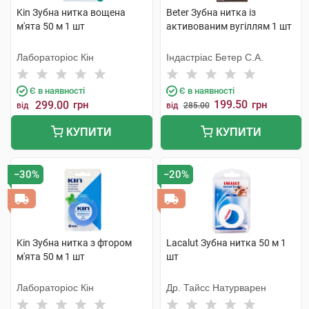
Kin Зубна нитка вощена
Beter Зубна нитка із
м'ята 50 м 1 шт
активованим вугіллям 1 шт
Лабораторіос Кін
Індастріас Бетер С.А.
Є в наявності
Є в наявності
199.50
299.00
грн
грн
від
від
285.00
КУПИТИ
КУПИТИ
−30%
−20%
Kin Зубна нитка з фтором
Lacalut Зубна нитка 50 м 1
м'ята 50 м 1 шт
шт
Лабораторіос Кін
Др. Тайсс Натурварен