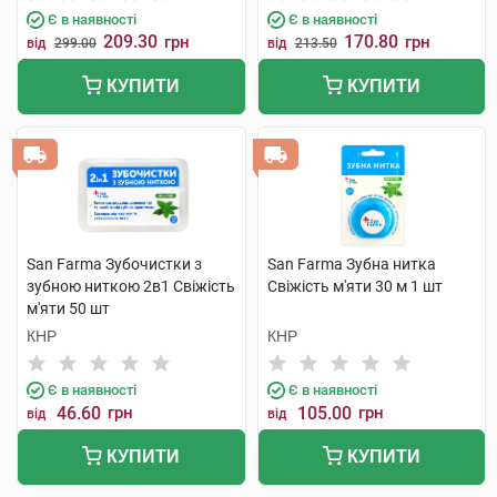
Є в наявності
Є в наявності
209.30
170.80
грн
грн
від
299.00
від
213.50
КУПИТИ
КУПИТИ
San Farma Зубочистки з
San Farma Зубна нитка
зубною ниткою 2в1 Свіжість
Свіжість м'яти 30 м 1 шт
м'яти 50 шт
КНР
КНР
Є в наявності
Є в наявності
46.60
грн
105.00
грн
від
від
КУПИТИ
КУПИТИ