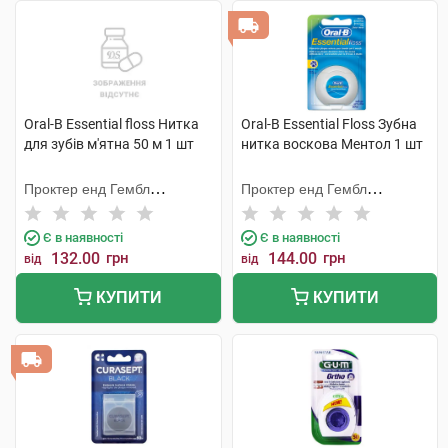
Oral-B Essential floss Нитка
Oral-B Essential Floss Зубна
для зубів м'ятна 50 м 1 шт
нитка воскова Ментол 1 шт
Проктер енд Гембл
Проктер енд Гембл
Меньюфекчурінг
Меньюфекчурінг
Є в наявності
Є в наявності
132.00
грн
144.00
грн
від
від
КУПИТИ
КУПИТИ