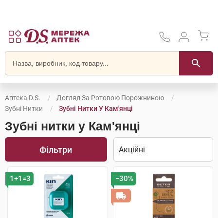
Аптека D.S.
Догляд За Ротовою Порожниною
Зубні Нитки
Зубні Нитки У Кам'янці
Зубні нитки у Кам'янці
Фільтри
1+1=3
−30%