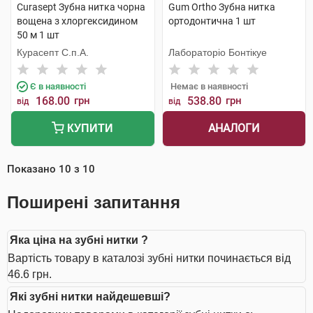
Curasept Зубна нитка чорна
Gum Ortho Зубна нитка
вощена з хлоргексидином
ортодонтична 1 шт
50 м 1 шт
Курасепт С.п.А.
Лабораторіо Бонтікуе
Є в наявності
Немає в наявності
168.00
грн
538.80
грн
від
від
АНАЛОГИ
КУПИТИ
Показано
10
з
10
Поширені запитання
Яка ціна на зубні нитки ?
Вартість товару в каталозі зубні нитки починається від
46.6 грн.
Які зубні нитки найдешевші?