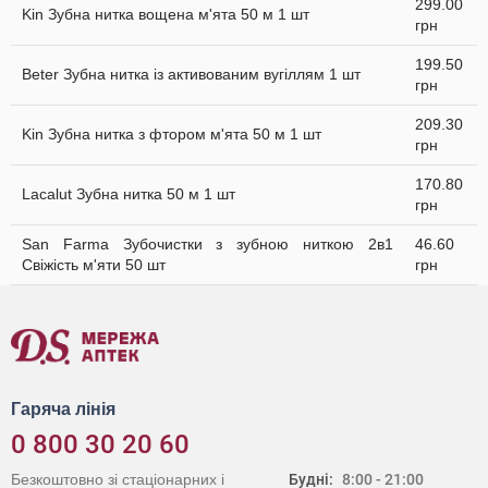
299.00
Kin Зубна нитка вощена м'ята 50 м 1 шт
грн
199.50
Beter Зубна нитка із активованим вугіллям 1 шт
грн
209.30
Kin Зубна нитка з фтором м'ята 50 м 1 шт
грн
170.80
Lacalut Зубна нитка 50 м 1 шт
грн
San Farma Зубочистки з зубною ниткою 2в1
46.60
Свіжість м'яти 50 шт
грн
Гаряча лінія
0 800 30 20 60
Безкоштовно зі стаціонарних і
Будні:
8:00 - 21:00