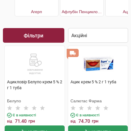
Агерп
Афлубін Пенцикловір
Аци
Фільтри
Ацикловір Белупо крем 5 % 2
Ацик крем 5 % 2 г 1 туба
г 1 туба
Белупо
Салютас Фарма
Є в наявності
Є в наявності
71.40
грн
74.70
грн
від
від