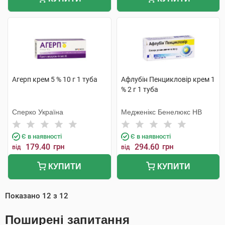
Агерп крем 5 % 10 г 1 туба
Афлубін Пенцикловір крем 1
% 2 г 1 туба
Сперко Україна
Медженікс Бенелюкс НВ
Є в наявності
Є в наявності
179.40
грн
294.60
грн
від
від
КУПИТИ
КУПИТИ
Показано
12
з
12
Поширені запитання