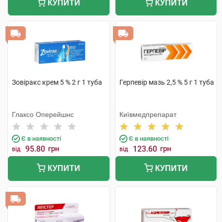
КУПИТИ
КУПИТИ
Зовіракс крем 5 % 2 г 1 туба
Герпевір мазь 2,5 % 5 г 1 туба
Глаксо Оперейшнс
Київмедпрепарат
Є в наявності
Є в наявності
95.80
грн
123.60
грн
від
від
КУПИТИ
КУПИТИ