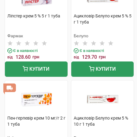
Ліпстер крем 5 % 5 г 1 туба
Ацикловір Белупо крем 5 % 5
г 1 туба
Фармак
Белупо
Є в наявності
Є в наявності
128.60
грн
129.70
грн
від
від
КУПИТИ
КУПИТИ
Пен-герпевір крем 10 мг/г 2 г
Ацикловір Белупо крем 5 %
1 туба
10 г 1 туба