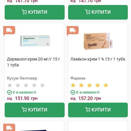
147.70
грн
147.70
грн
від
від
КУПИТИ
КУПИТИ
Дермазол крем 20 мг/г 15 г
Ламікон крем 1 % 15 г 1 туба
1 туба
Кусум Хелтхкер
Фармак
Є в наявності
Є в наявності
151.90
грн
157.20
грн
від
від
КУПИТИ
КУПИТИ