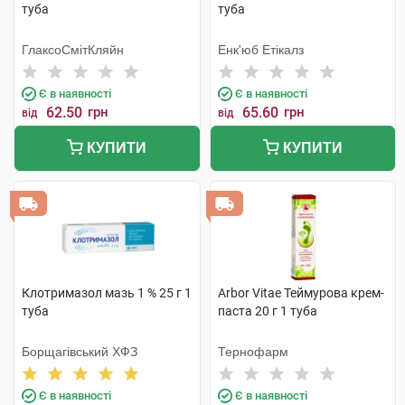
туба
туба
ГлаксоСмітКляйн
Енк'юб Етікалз
Є в наявності
Є в наявності
62.50
грн
65.60
грн
від
від
КУПИТИ
КУПИТИ
Клотримазол мазь 1 % 25 г 1
Arbor Vitae Теймурова крем-
туба
паста 20 г 1 туба
Борщагівський ХФЗ
Тернофарм
Є в наявності
Є в наявності