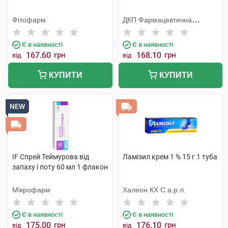
Фітофарм
ДКП Фармацевтична
фабрика
Є в наявності
Є в наявності
167.60
грн
168.10
грн
від
від
КУПИТИ
КУПИТИ
NEW
IF Спрей Теймурова від
Ламізил крем 1 % 15 г 1 туба
запаху і поту 60 мл 1 флакон
Мікрофарм
Халеон КХ С.а.р.л.
Є в наявності
Є в наявності
175.00
грн
176.10
грн
від
від