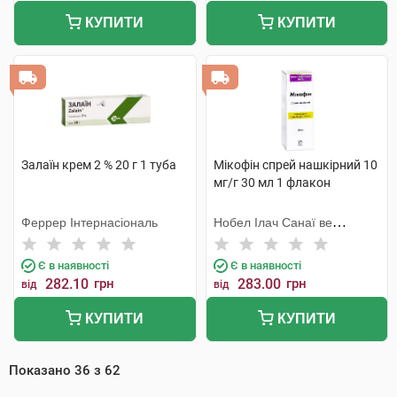
КУПИТИ
КУПИТИ
Залаїн крем 2 % 20 г 1 туба
Мікофін спрей нашкірний 10
мг/г 30 мл 1 флакон
Феррер Інтернасіональ
Нобел Ілач Санаї ве
Тіджарет
Є в наявності
Є в наявності
282.10
грн
283.00
грн
від
від
КУПИТИ
КУПИТИ
Показано
36
з
62