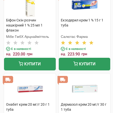
Біфон Скін розчин
Екзодерил крем 1 % 15 г 1
нашкірний 1 % 25 мл 1
туба
флакон
Мібе ГмбХ Арцнайміттель
Салютас Фарма
Є в наявності
Є в наявності
220.00
грн
223.90
грн
від
від
КУПИТИ
КУПИТИ
Онабет крем 20 мг/г 20 г 1
Дермазол крем 20 мг/г 30 г
туба
1 туба