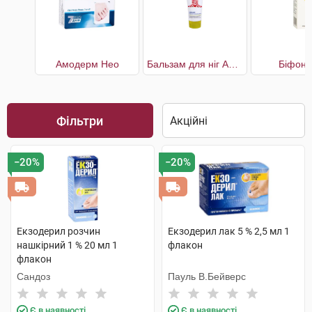
Амодерм Нео
Бальзам для ніг Антизапах і піт
Біфон 
Фільтри
−20%
−20%
Екзодерил розчин
Екзодерил лак 5 % 2,5 мл 1
нашкірний 1 % 20 мл 1
флакон
флакон
Сандоз
Пауль В.Бейверс
Є в наявності
Є в наявності