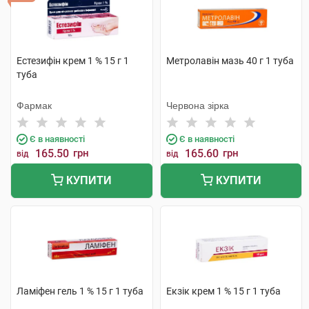
Естезифін крем 1 % 15 г 1
Метролавiн мазь 40 г 1 туба
туба
Фармак
Червона зірка
Є в наявності
Є в наявності
165.50
грн
165.60
грн
від
від
КУПИТИ
КУПИТИ
Ламіфен гель 1 % 15 г 1 туба
Екзік крем 1 % 15 г 1 туба