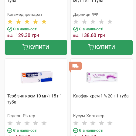
туба
мг/г 15 г 1 туба
Київмедпрепарат
Дарниця ФФ
Є в наявності
Є в наявності
129.30
грн
138.60
грн
від
від
КУПИТИ
КУПИТИ
Тербізил крем 10 мг/г 15 г 1
Клофан крем 1 % 20 г 1 туба
туба
Гедеон Ріхтер
Кусум Хелтхкер
Є в наявності
Є в наявності