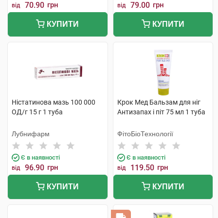
70.90
грн
79.00
грн
від
від
КУПИТИ
КУПИТИ
Ністатинова мазь 100 000
Крок Мед Бальзам для ніг
ОД/г 15 г 1 туба
Антизапах і піт 75 мл 1 туба
Лубнифарм
ФітоБіоТехнології
Є в наявності
Є в наявності
96.90
грн
119.50
грн
від
від
КУПИТИ
КУПИТИ