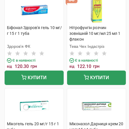
Біфонал Здоров'я гель 10 мг/
Нітрофунгін розчин
г 15 г 1 туба
зовнішній 10 мг/мл 25 мл 1
флакон
Здоров'я ФК
Тева Чех Індастріз
Є в наявності
Є в наявності
120.30
грн
122.10
грн
від
від
КУПИТИ
КУПИТИ
Мікогель гель 20 мг/г 15 г 1
Міконазол Дарниця крем 20