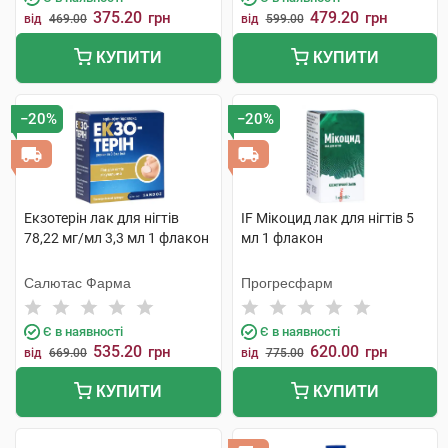
375.20
479.20
грн
грн
від
469.00
від
599.00
КУПИТИ
КУПИТИ
−20%
−20%
Екзотерін лак для нігтів
IF Мікоцид лак для нігтів 5
78,22 мг/мл 3,3 мл 1 флакон
мл 1 флакон
Салютас Фарма
Прогресфарм
Є в наявності
Є в наявності
535.20
620.00
грн
грн
від
669.00
від
775.00
КУПИТИ
КУПИТИ