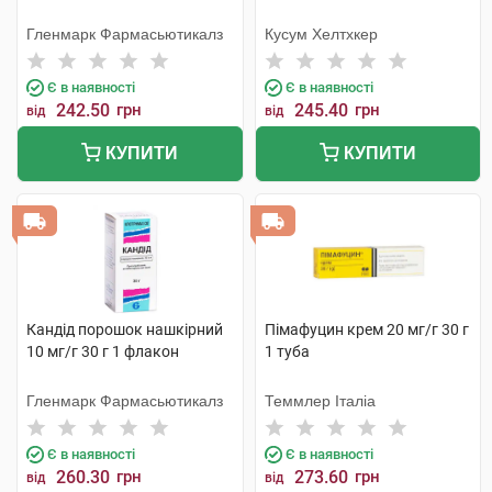
Гленмарк Фармасьютикалз
Кусум Хелтхкер
Є в наявності
Є в наявності
242.50
грн
245.40
грн
від
від
КУПИТИ
КУПИТИ
Кандід порошок нашкірний
Пімафуцин крем 20 мг/г 30 г
10 мг/г 30 г 1 флакон
1 туба
Гленмарк Фармасьютикалз
Теммлер Італіа
Є в наявності
Є в наявності
260.30
грн
273.60
грн
від
від