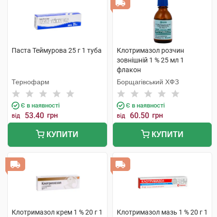
Паста Теймурова 25 г 1 туба
Клотримазол розчин
зовнішній 1 % 25 мл 1
флакон
Тернофарм
Борщагівський ХФЗ
Є в наявності
Є в наявності
53.40
грн
60.50
грн
від
від
КУПИТИ
КУПИТИ
Клотримазол крем 1 % 20 г 1
Клотримазол мазь 1 % 20 г 1