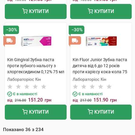
КУПИТИ
КУПИТИ
−30%
−30%
Kin Gingival Зубна паста
Kin Fluor Junior Зубна паста
проти зубного нальоту з
дитяча від 6 до 12 років
хлоргексидином 0,12% 75 мл
проти карієсу кока-кола 75
1 туба
мл 1 туба
Лабораторіос Кін
Лабораторіос Кін
Є в наявності
Є в наявності
151.20
151.90
грн
грн
від
216.00
від
217.00
КУПИТИ
КУПИТИ
Показано
36
з
234