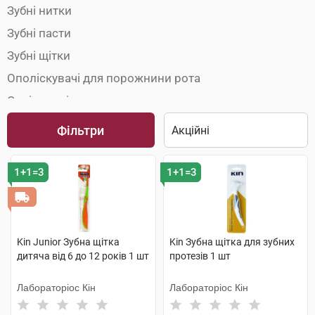
Зубні нитки
Зубні пасти
Зубні щітки
Ополіскувачі для порожнини рота
Освіжувачі подиху
Фільтри
1+1=3
1+1=3
Kin Junior Зубна щітка
Kin Зубна щітка для зубних
дитяча від 6 до 12 років 1 шт
протезів 1 шт
Лабораторіос Кін
Лабораторіос Кін