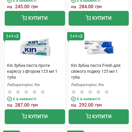
Є в наявності
Є в наявності
245.00
грн
284.00
грн
від
від
КУПИТИ
КУПИТИ
1+1=3
1+1=3
Kin Зубна паста проти
Kin Зубна паста Fresh для
карієсу з фтором 125 мл 1
свіжого подиху 125 мл 1
туба
туба
Лабораторіос Кін
Лабораторіос Кін
Є в наявності
Є в наявності
287.00
грн
292.00
грн
від
від
КУПИТИ
КУПИТИ