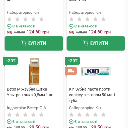
Лабораторіос Кін
Лабораторіос Кін
Є в наявності
Є в наявності
124.60
124.60
грн
грн
від
178.00
від
178.00
КУПИТИ
КУПИТИ
−30%
−30%
Beter Міжзубна щітка
Kin Зубна паста проти
Ультра-тонка 0,5мм 1 шт
карієсу з фтором 50 мл 1
туба
Індастріас Бетер С.А.
Лабораторіос Кін
Є в наявності
Є в наявності
129.50
129.50
грн
грн
від
185.00
від
185.00