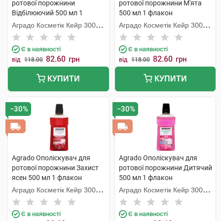
ротової порожнини
ротової порожнини М'ята
Відбілюючий 500 мл 1
500 мл 1 флакон
флакон
Аградо Косметік Кейр 3000
Аградо Косметік Кейр 3000
С.Л.У.
С.Л.У.
Є в наявності
Є в наявності
82.60
82.60
грн
грн
від
118.00
від
118.00
КУПИТИ
КУПИТИ
−30%
−30%
Agrado Ополіскувач для
Agrado Ополіскувач для
ротової порожнини Захист
ротової порожнини Дитячий
ясен 500 мл 1 флакон
500 мл 1 флакон
Аградо Косметік Кейр 3000
Аградо Косметік Кейр 3000
С.Л.У.
С.Л.У.
Є в наявності
Є в наявності