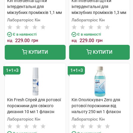
Kin Interdental Щітки
Kin Interdental Щітки
інтердентальні для
інтердентальні для
міжзубних проміжків 1,1 мм
міжзубних проміжків 1,3 мм
6 шт
6 шт
Лабораторіос Кін
Лабораторіос Кін
Є в наявності
Є в наявності
229.00
грн
229.00
грн
від
від
КУПИТИ
КУПИТИ
1+1=3
1+1=3
Kin Fresh Спрей для ротової
Kin Ополіскувач Zero для
порожнини для свіжого
ротової порожнини від
дихання 10 мл 1 флакон
нальоту 250 мл 1 флакон
Лабораторіос Кін
Лабораторіос Кін