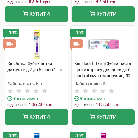
82.60
82.60
грн
грн
від
118.00
від
118.00
КУПИТИ
КУПИТИ
−30%
−30%
Kin Junior Зубна щітка
Kin Fluor Infantil Зубна паста
дитяча від 2 до 6 років 1 шт
проти карієсу для дітей до 6
років зі смаком полуниці 50
мл 1 туба
Лабораторіос Кін
Лабораторіос Кін
Є в наявності
Є в наявності
106.40
115.50
грн
грн
від
152.00
від
165.00
КУПИТИ
КУПИТИ
−30%
−30%