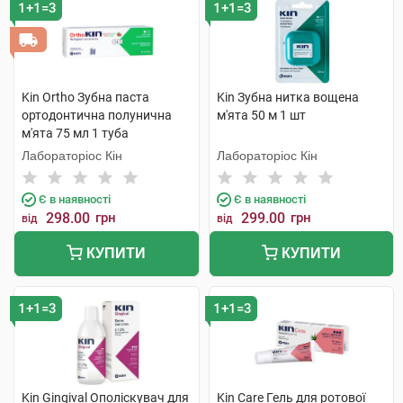
1+1=3
1+1=3
Kin Ortho Зубна паста
Kin Зубна нитка вощена
ортодонтична полунична
м'ята 50 м 1 шт
м'ята 75 мл 1 туба
Лабораторіос Кін
Лабораторіос Кін
Є в наявності
Є в наявності
298.00
грн
299.00
грн
від
від
КУПИТИ
КУПИТИ
1+1=3
1+1=3
Kin Gingival Ополіскувач для
Kin Care Гель для ротової