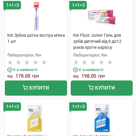
1+1=3
1+1=3
Kin Зубна щітка екстра м'яка
Kin Fluor Junior Гель для
1 шт
зубів дитячий від 6 до12
років проти карієсу
полуниця 75 мл 1 туба
Лабораторіос Кін
Лабораторіос Кін
Є в наявності
Є в наявності
178.00
грн
198.00
грн
від
від
КУПИТИ
КУПИТИ
1+1=3
1+1=3