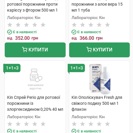
ротової порожнини проти
порожнини з алое вера 15
карієсу з фтором 500 мл 1
мл 1 туба
флакон
Лабораторіос Кін
Лабораторіос Кін
Є в наявності
Є в наявності
352.00
грн
366.00
грн
від
від
КУПИТИ
КУПИТИ
1+1=3
1+1=3
Kin Спрей Perio для ротової
Kin Ополіскувач Fresh для
порожнини із
свіжого подиху 500 мл 1
хлоргексидином 0,20% 40 мл
флакон
1 флакон
Лабораторіос Кін
Лабораторіос Кін
Є в наявності
Є в наявності