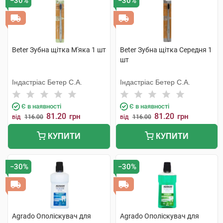
−30%
−30%
Beter Зубна щітка М'яка 1 шт
Beter Зубна щітка Середня 1
шт
Індастріас Бетер С.А.
Індастріас Бетер С.А.
Є в наявності
Є в наявності
81.20
81.20
грн
грн
від
116.00
від
116.00
КУПИТИ
КУПИТИ
−30%
−30%
Agrado Ополіскувач для
Agrado Ополіскувач для