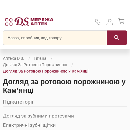
Аптека D.S.
Гігієна
Догляд За Ротовою Порожниною
Догляд За Ротовою Порожниною У Кам'янці
Догляд за ротовою порожниною у
Кам'янці
Підкатегорії
Догляд за зубними протезами
Електричні зубні щітки