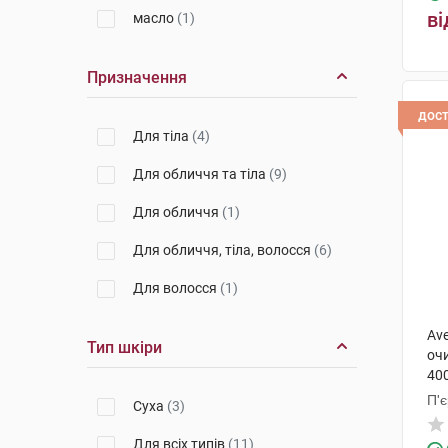
ві
масло
(1)
Призначення
дос
Для тіла
(4)
Для обличчя та тіла
(9)
Для обличчя
(1)
Для обличчя, тіла, волосся
(6)
Для волосся
(1)
Ave
Тип шкіри
оч
400
П'
Суха
(3)
Для всіх типів
(11)