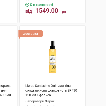
Є в наявності
1549.00
від
грн
КУПИТИ
доставка
Флораль
Lierac Sunissime Олія для тіла
а для
сонцезахисна шовковиста SPF30
ль 10мл
150 мл 1 флакон
Лабораторії Лієрак