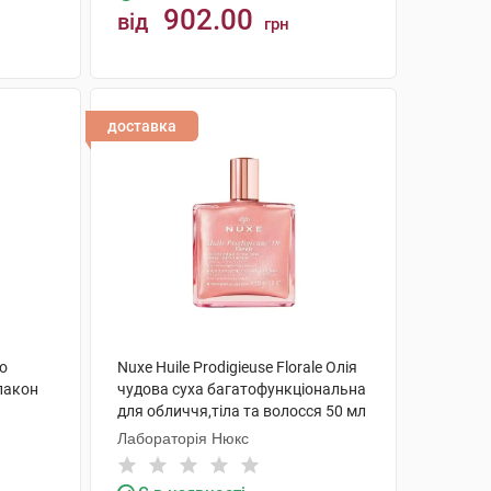
902.00
від
грн
КУПИТИ
доставка
ло
Nuxe Huile Prodigieuse Florale Олія
лакон
чудова суха багатофункціональна
для обличчя,тіла та волосся 50 мл
1 флакон
Лабораторія Нюкс