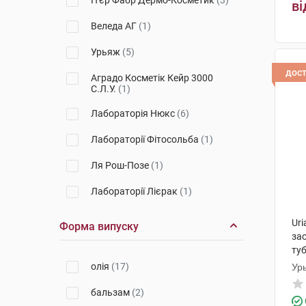
П'єр Фабр Дермо-Косметик
(3)
ві
Веледа АГ
(1)
Урьяж
(5)
дос
Аградо Косметік Кейр 3000
С.Л.У.
(1)
Лабораторія Нюкс
(6)
Лабораторії Фітосольба
(1)
Ля Рош-Позе
(1)
Лабораторії Лієрак
(1)
Uri
Форма випуску
за
ту
олія
(17)
Ур
бальзам
(2)