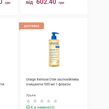
0
602.40
від
грн
грн
КУПИТИ
доставка
Uriage Xemose Олія заспокійлива
оти
очищаюча 500 мл 1 флакон
Урьяж
Є в наявності