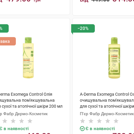
грн
КУПИТИ
КУПИТИ
%
−20%
тавка
erma Exomega Control Олія
A-Derma Exomega Control О
ищувальна пом'якшувальна
очищувальна пом'якшувал
 сухої та атопічної шкіри 200 мл
для сухої та атопічної шкір
флакон
1 флакон
єр Фабр Дермо-Косметик
П'єр Фабр Дермо-Косметик
Є в наявності
Є в наявності