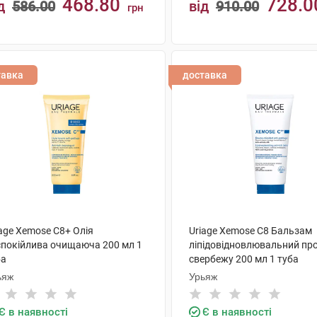
468.80
728.0
д
586.00
від
910.00
грн
КУПИТИ
КУПИТИ
тавка
доставка
age Xemose C8+ Олія
Uriage Xemose C8 Бальзам
спокійлива очищаюча 200 мл 1
ліпідовідновлювальний пр
ба
свербежу 200 мл 1 туба
ьяж
Урьяж
Є в наявності
Є в наявності