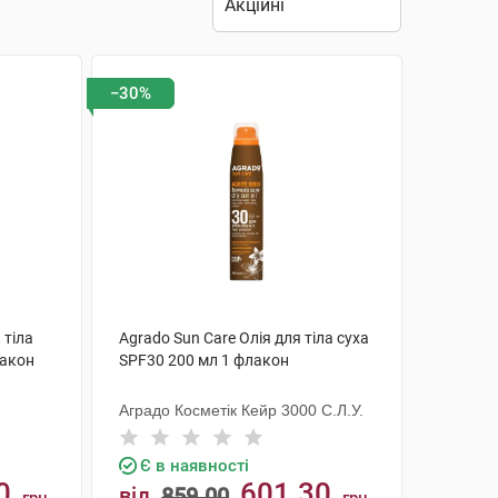
−30%
 тіла
Agrado Sun Care Олія для тіла суха
лакон
SPF30 200 мл 1 флакон
Аградо Косметік Кейр 3000 С.Л.У.
Є в наявності
0
601.30
від
859.00