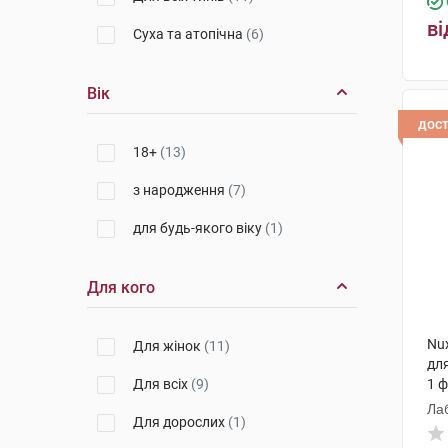
ві
Суха та атопічна
(6)
Вік
дос
18+
(13)
з народження
(7)
для будь-якого віку
(1)
Для кого
Nux
Для жінок
(11)
для
Для всіх
(9)
1 
Ла
Для дорослих
(1)