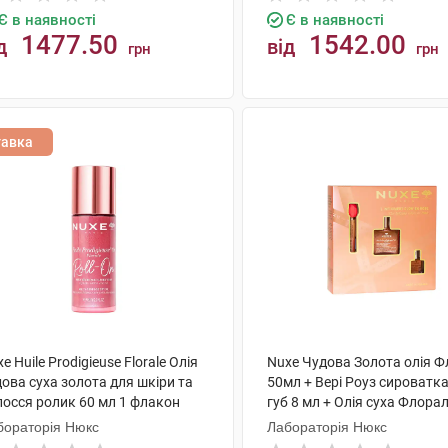
Є в наявності
Є в наявності
1477.50
1542.00
д
від
грн
грн
КУПИТИ
КУПИТИ
тавка
e Huile Prodigieuse Florale Олія
Nuxe Чудова Золота олія 
ова суха золота для шкіри та
50мл + Вері Роуз сироватк
лосся ролик 60 мл 1 флакон
губ 8 мл + Олія суха Флора
1 набір
бораторія Нюкс
Лабораторія Нюкс