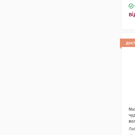
ві
дос
Nux
чуд
во
Ла