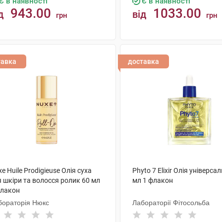
Є в наявності
Є в наявності
943.00
1033.00
д
від
грн
грн
КУПИТИ
КУПИТИ
тавка
доставка
e Huile Prodigieuse Олія суха
Phyto 7 Elixir Олія універса
 шкіри та волосся ролик 60 мл
мл 1 флакон
флакон
бораторія Нюкс
Лабораторії Фітосольба