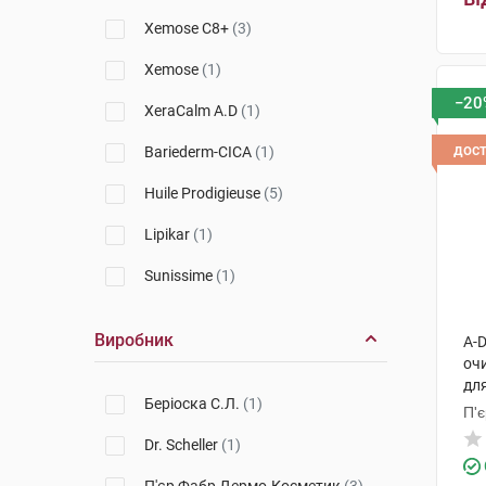
Xemose C8+
(3)
Xemose
(1)
−20
XeraCalm A.D
(1)
дос
Bariederm-CICA
(1)
Huile Prodigieuse
(5)
Lipikar
(1)
Sunissime
(1)
Виробник
A-D
оч
для
Беріоска С.Л.
(1)
1 
П'
Dr. Scheller
(1)