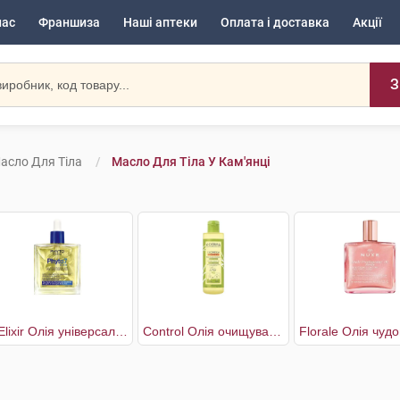
нас
Франшиза
Наші аптеки
Оплата і доставка
Акції
З
асло Для Тіла
Масло Для Тіла У Кам'янці
7 Elixir Олія універсальна
Control Олія очищувальна пом'якшувальна для сухої та атопічної шкіри