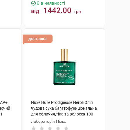
Є в наявності
1442.00
від
грн
КУПИТИ
доставка
 AP+
Nuxe Huile Prodigieuse Neroli Олія
уючий
чудова суха багатофункціональна
 1
для обличчя,тіла та волосся 100
мл 1 флакон
Лабораторія Нюкс