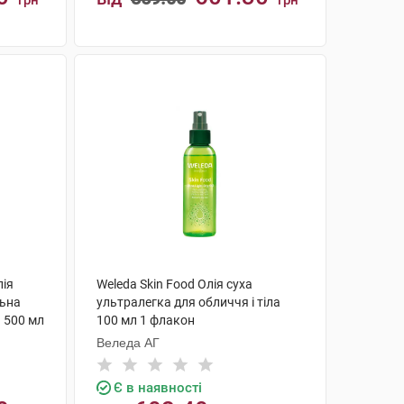
грн
грн
КУПИТИ
лія
Weleda Skin Food Олія суха
ьна
ультралегка для обличчя і тіла
и 500 мл
100 мл 1 флакон
Веледа АГ
Є в наявності