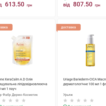
613.50
807.50
д
від
грн
грн
КУПИТИ
КУПИТИ
тавка
доставка
ne XeraCalm A.D Олія
Uriage Bariederm-CICA Мас
ищувальна ліпідовідновлююча
дерматологічне 100 мл 1 ф
 мл 1 пауч
єр Фабр Дермо-Косметик
Урьяж