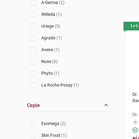
A-Derma
(2)
Weleda
(1)
1+1
Uriage
(5)
Agrado
(1)
Avene
(1)
Nuxe
(6)
Phyto
(1)
La Roche-Posay
(1)
Dr.
Lierac
(1)
ба
Серія
Dr.
Exomega
(2)
Skin Food
(1)
ві