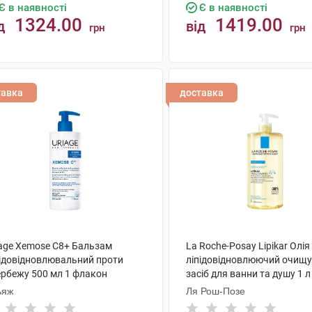
Є в наявності
Є в наявності
1324.00
1419.00
д
від
грн
грн
КУПИТИ
КУПИТИ
тавка
доставка
iage Xemose C8+ Бальзам
La Roche-Posay Lipikar Олія
підовідновлювальний проти
ліпідовідновлюючий очищ
ербежу 500 мл 1 флакон
засіб для ванни та душу 1 л
флакон
ьяж
Ля Рош-Позе