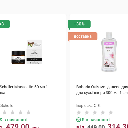
=3
−30%
доставка
 Scheller Масло Ши 50 мл 1
Babaria Олія мигдалева для
нка
для сухої шкіри 300 мл 1 ф
 Scheller
Беріоска С.Л.
Є в наявності
Є в наявності
479.00
314.3
д
від
449.00