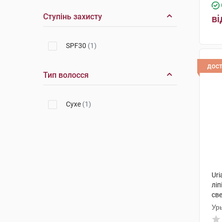
Ступінь захисту
ві
SPF30
(1)
дос
Тип волосся
Сухе
(1)
Ur
лі
св
Ур