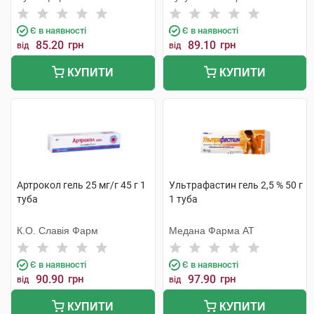
Є в наявності
Є в наявності
85.20
грн
89.10
грн
від
від
КУПИТИ
КУПИТИ
Артрокол гель 25 мг/г 45 г 1
Ультрафастин гель 2,5 % 50 г
туба
1 туба
К.О. Славія Фарм
Медана Фарма АТ
Є в наявності
Є в наявності
90.90
грн
97.90
грн
від
від
КУПИТИ
КУПИТИ