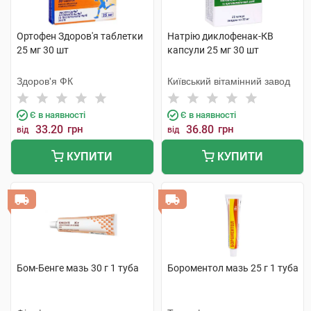
Ортофен Здоров'я таблетки
Натрію диклофенак-КВ
25 мг 30 шт
капсули 25 мг 30 шт
Здоров'я ФК
Київський вітамінний завод
Є в наявності
Є в наявності
33.20
грн
36.80
грн
від
від
КУПИТИ
КУПИТИ
Бом-Бенге мазь 30 г 1 туба
Бороментол мазь 25 г 1 туба