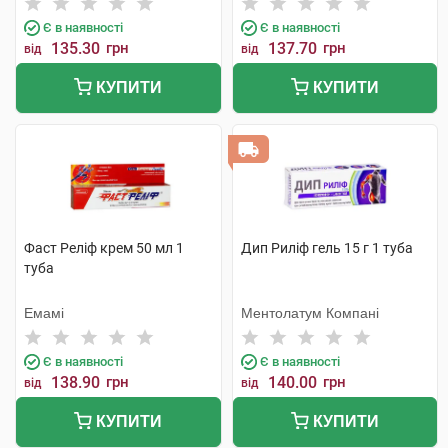
Є в наявності
Є в наявності
135.30
грн
137.70
грн
від
від
КУПИТИ
КУПИТИ
Фаст Реліф крем 50 мл 1
Дип Риліф гель 15 г 1 туба
туба
Емамі
Ментолатум Компані
Є в наявності
Є в наявності
138.90
грн
140.00
грн
від
від
КУПИТИ
КУПИТИ