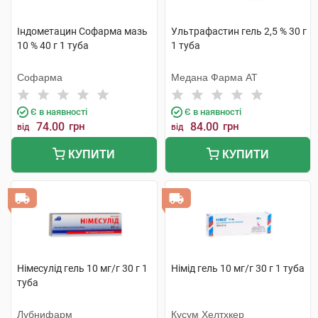
Індометацин Софарма мазь
Ультрафастин гель 2,5 % 30 г
10 % 40 г 1 туба
1 туба
Софарма
Медана Фарма АТ
Є в наявності
Є в наявності
74.00
грн
84.00
грн
від
від
КУПИТИ
КУПИТИ
Німесулід гель 10 мг/г 30 г 1
Німід гель 10 мг/г 30 г 1 туба
туба
Лубнифарм
Кусум Хелтхкер