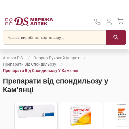
Аптека D.S.
Опорно-Руховий Апарат
Препарати Від Спондильозу
Препарати Від Спондильозу У Кам'янці
Препарати від спондильозу у
Кам'янці