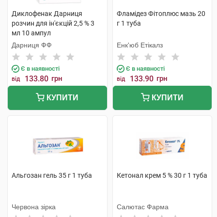
Диклофенак Дарниця
Фламідез Фітоплюс мазь 20
розчин для ін'єкцій 2,5 % 3
г 1 туба
мл 10 ампул
Дарниця ФФ
Енк'юб Етікалз
Є в наявності
Є в наявності
133.80
грн
133.90
грн
від
від
КУПИТИ
КУПИТИ
Альгозан гель 35 г 1 туба
Кетонал крем 5 % 30 г 1 туба
Червона зірка
Салютас Фарма