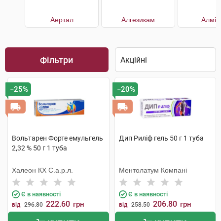
Аертал
Алгезикам
Алмір
Фільтри
−25%
−20%
Вольтарен Форте емульгель
Дип Риліф гель 50 г 1 туба
2,32 % 50 г 1 туба
Халеон КХ С.а.р.л.
Ментолатум Компані
Є в наявності
Є в наявності
222.60
206.80
грн
грн
від
296.80
від
258.50