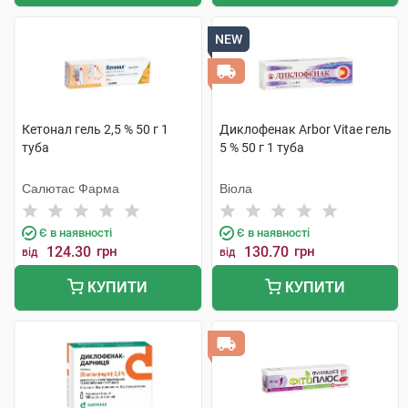
NEW
Кетонал гель 2,5 % 50 г 1
Диклофенак Arbor Vitae гель
туба
5 % 50 г 1 туба
Салютас Фарма
Віола
Є в наявності
Є в наявності
124.30
грн
130.70
грн
від
від
КУПИТИ
КУПИТИ