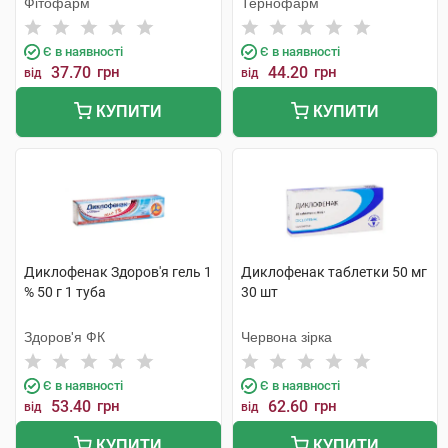
Фітофарм
Тернофарм
Є в наявності
Є в наявності
37.70
грн
44.20
грн
від
від
КУПИТИ
КУПИТИ
Диклофенак Здоров'я гель 1
Диклофенак таблетки 50 мг
% 50 г 1 туба
30 шт
Здоров'я ФК
Червона зірка
Є в наявності
Є в наявності
53.40
грн
62.60
грн
від
від
КУПИТИ
КУПИТИ