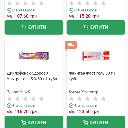
Є в наявності
Є в наявності
107.60
грн
115.20
грн
від
від
КУПИТИ
КУПИТИ
Диклофенак-Здоров'я
Фаниган Фаст гель 30 г 1
Ультра гель 5 % 50 г 1 туба
туба
Здоров'я ФК
Кусум Хелтхкер
Є в наявності
Є в наявності
116.70
грн
123.50
грн
від
від
КУПИТИ
КУПИТИ