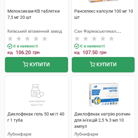
Мелоксикам-КВ таблетки
Ранселекс капсули 100 мг 10
7,5 мг 20 шт
шт
Київський вітамінний завод
Сан Фармасьютикал
Індастріз
Є в наявності
Є в наявності
106.20
грн
107.50
грн
від
від
КУПИТИ
КУПИТИ
Диклофенак гель 50 мг/г 40
Диклофенак натрію розчин
г 1 туба
для ін'єкцій 2,5 % 3 мл 10
ампул
Лубнифарм
Лубнифарм