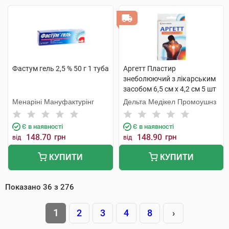
Фастум гель 2,5 % 50 г 1 туба
Аргетт Пластир
знеболюючий з лікарським
засобом 6,5 см х 4,2 см 5 шт
Менаріні Мануфактурінг
Дельта Медікел Промоушнз
Є в наявності
Є в наявності
148.70
грн
148.90
грн
від
від
КУПИТИ
КУПИТИ
Показано
36
з
276
1
2
3
4
8
›