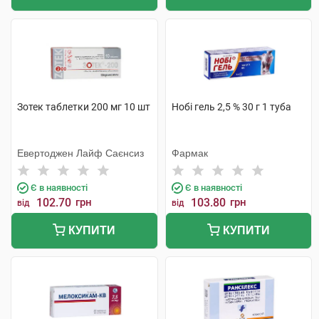
Зотек таблетки 200 мг 10 шт
Нобі гель 2,5 % 30 г 1 туба
Евертоджен Лайф Саєнсиз
Фармак
Є в наявності
Є в наявності
102.70
грн
103.80
грн
від
від
КУПИТИ
КУПИТИ