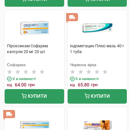
Піроксикам Софарма
Індометацин Плюс мазь 40 г
капсули 20 мг 20 шт
1 туба
Софарма
Червона зірка
Є в наявності
Є в наявності
64.00
грн
65.80
грн
від
від
КУПИТИ
КУПИТИ