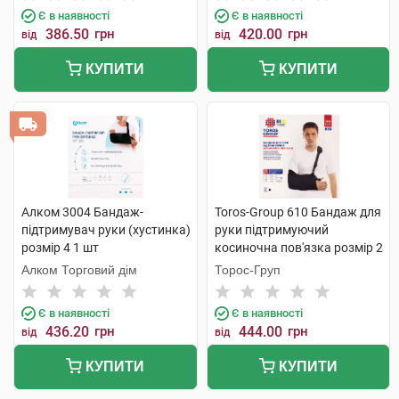
Є в наявності
Є в наявності
386.50
грн
420.00
грн
від
від
КУПИТИ
КУПИТИ
Алком 3004 Бандаж-
Toros-Group 610 Бандаж для
підтримувач руки (хустинка)
руки підтримуючий
розмір 4 1 шт
косиночна пов'язка розмір 2
чорний 1 шт
Алком Торговий дім
Торос-Груп
Є в наявності
Є в наявності
436.20
грн
444.00
грн
від
від
КУПИТИ
КУПИТИ