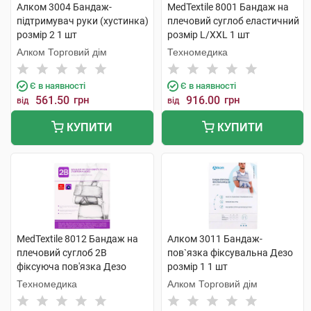
Алком 3004 Бандаж-
MedTextile 8001 Бандаж на
підтримувач руки (хустинка)
плечовий суглоб еластичний
розмір 2 1 шт
розмір L/XXL 1 шт
Алком Торговий дім
Техномедика
Є в наявності
Є в наявності
561.50
грн
916.00
грн
від
від
КУПИТИ
КУПИТИ
MedTextile 8012 Бандаж на
Алком 3011 Бандаж-
плечовий суглоб 2B
пов`язка фіксувальна Дезо
фіксуюча пов'язка Дезо
розмір 1 1 шт
розмір S/M 1 шт
Техномедика
Алком Торговий дім