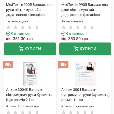
MedTextile 9905 Бандаж для
MedTextile 9905 Бандаж для
руки підтримуючий з
руки підтримуючий з
додатковою фіксацією
додатковою фіксацією
розмір L 1 шт
розмір M 1 шт
Техномедика
Техномедика
Є в наявності
Є в наявності
351.30
грн
353.80
грн
від
від
КУПИТИ
КУПИТИ
Алком 3004K Бандаж-
Алком 3004 Бандаж-
підтримувач руки Хустинка
підтримувач руки (хустинка)
Кідс розмір 2 1 шт
розмір 1 1 шт
Алком Торговий дім
Алком Торговий дім