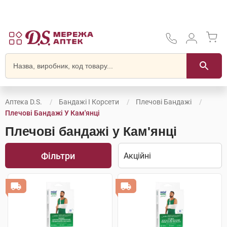
Аптека D.S.
Бандажі І Корсети
Плечові Бандажі
Плечові Бандажі У Кам'янці
Плечові бандажі у Кам'янці
Фільтри