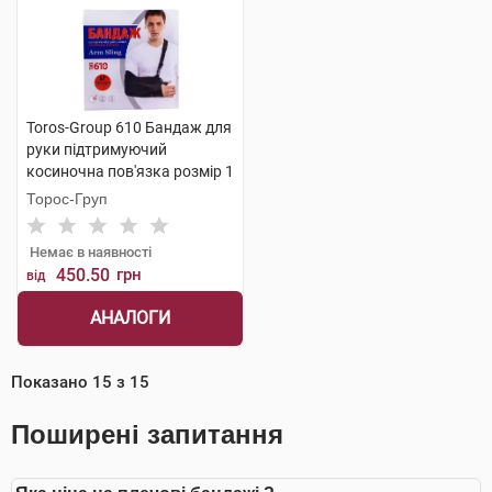
Toros-Group 610 Бандаж для
руки підтримуючий
косиночна пов'язка розмір 1
чорний 1 шт
Торос-Груп
Немає в наявності
450.50
грн
від
АНАЛОГИ
Показано
15
з
15
Поширені запитання