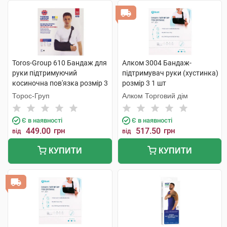
Toros-Group 610 Бандаж для
Алком 3004 Бандаж-
руки підтримуючий
підтримувач руки (хустинка)
косиночна пов'язка розмір 3
розмір 3 1 шт
чорний 1 шт
Торос-Груп
Алком Торговий дім
Є в наявності
Є в наявності
449.00
грн
517.50
грн
від
від
КУПИТИ
КУПИТИ