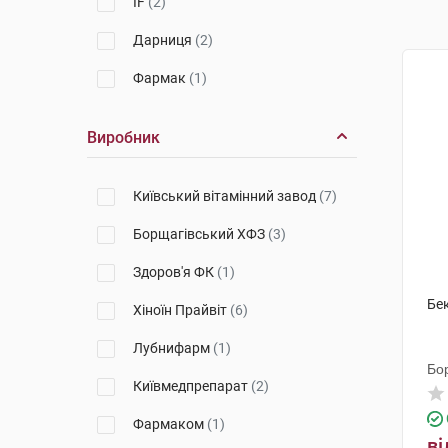
IF
(2)
Дарниця
(2)
Фармак
(1)
Виробник
Київський вітамінний завод
(7)
Борщагівський ХФЗ
(3)
Здоров'я ФК
(1)
Бе
Хіноїн Прайвіт
(6)
Лубнифарм
(1)
Бо
Київмедпрепарат
(2)
Фармаком
(1)
ві