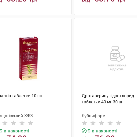
грн
грн
КУПИТИ
КУПИТИ
алгін таблетки 10 шт
Дротаверину гідрохлорид
таблетки 40 мг 30 шт
рщагівський ХФЗ
Лубнифарм
Є в наявності
Є в наявності