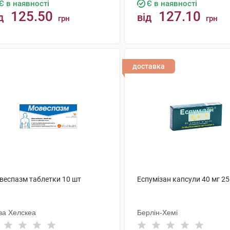
Є в наявності
Є в наявності
125.50
127.10
д
від
грн
грн
КУПИТИ
КУПИТИ
доставка
веспазм таблетки 10 шт
Еспумізан капсули 40 мг 25
ва Хелскеа
Берлін-Хемі