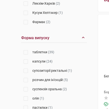
Лекхім-Харків
(2)
Кусум Хелтхкер
(1)
Фармак
(2)
Дарниця ФФ
(2)
Форма випуску
Каталент Франсе Бенайм СА
(2)
Сава Хелскеа
(2)
таблетки
(39)
Берлін-Хемі
(2)
капсули
(24)
Янссен-Сілаг
(2)
супозиторії ректальні
(1)
Бел
Медокемі
(1)
розчин для ін'єкцій
(5)
Кусум Фарм
(3)
суспензія оральна
(2)
Бо
Польфарма
(2)
олія
(1)
Гледфарм ЛТД
(2)
пастилки
(1)