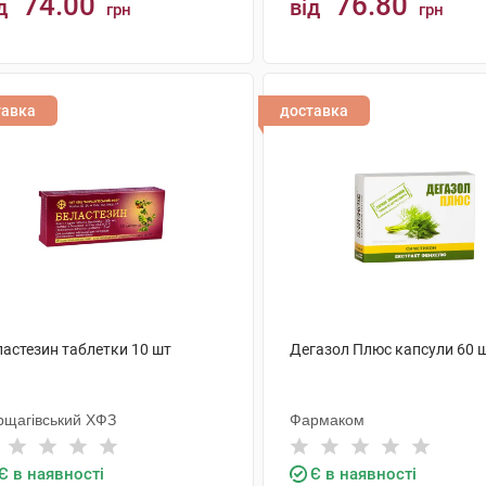
74.00
76.80
д
від
грн
грн
КУПИТИ
КУПИТИ
тавка
доставка
ластезин таблетки 10 шт
Дегазол Плюс капсули 60 
рщагівський ХФЗ
Фармаком
Є в наявності
Є в наявності