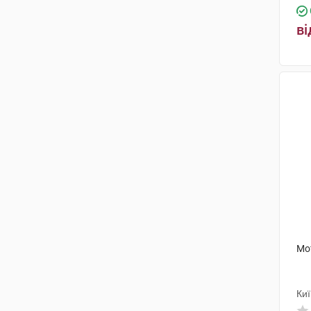
ві
Мо
Киї