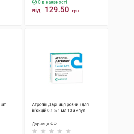
Є в наявності
129.50
від
грн
КУПИТИ
 шт
Атропін Дарниця розчин для
ін'єкцій 0,1 % 1 мл 10 ампул
Дарниця ФФ