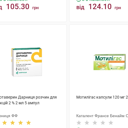
105.30
124.10
д
від
грн
грн
КУПИТИ
КУПИТИ
отаверин Дарниця розчин для
Мотилігас капсули 120 мг 
єкцій 2 % 2 мл 5 ампул
рниця ФФ
Каталент Франсе Бенайм 