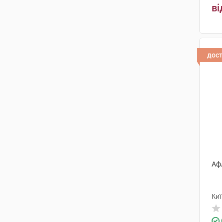
Дойче Хомеопаті-Уніон
(1)
ві
Практурі Продактс
(1)
Санека Фармасьютікалз
(1)
дос
Др. Густав Кляйн
(1)
ПРО. МЕД. ЦС Прага
(2)
Технолог
(2)
Омніфарма Київ
(2)
Біологіше Хайльміттель Хеель
(2)
Лабораторії Майолі Спіндлер
Аф
(1)
Майлан
(1)
Киї
Альфасігма
(1)