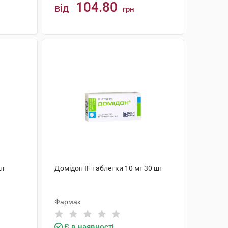
104.80
від
грн
КУПИТИ
шт
Домідон IF таблетки 10 мг 30 шт
Фармак
Є в наявності