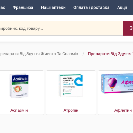
нас
Франшиза
Наші аптеки
Оплата і доставка
Акції
З
репарати Від Здуття Живота Та Спазмів
Препарати Від Здуття 
Аспазмін
Атропін
Афлетин