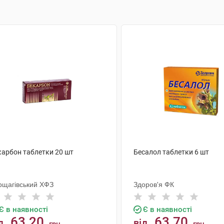
карбон таблетки 20 шт
Бесалол таблетки 6 шт
рщагівський ХФЗ
Здоров'я ФК
Є в наявності
Є в наявності
63.20
63.70
д
від