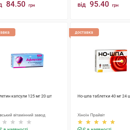
84.50
95.40
д
від
грн
грн
КУПИТИ
КУПИТИ
тавка
доставка
летин капсули 125 мг 20 шт
Но-шпа таблетки 40 мг 24 
вський вітамінний завод
Хіноїн Прайвіт
Є в наявності
Є в наявності