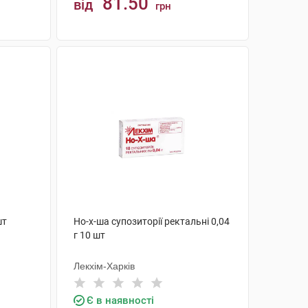
81.50
від
грн
КУПИТИ
шт
Но-х-ша супозиторії ректальні 0,04
г 10 шт
Лекхім-Харків
Є в наявності