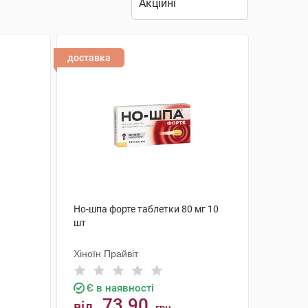
доставка
Но-шпа форте таблетки 80 мг 10
шт
Хіноїн Прайвіт
Є в наявності
73.90
від