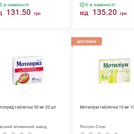
Є в наявності
Є в наявності
131.50
135.20
д
від
грн
грн
КУПИТИ
КУПИТИ
доставка
топрид таблетки 50 мг 20 шт
Мотиліум таблетки 10 мг 1
вський вітамінний завод
Янссен-Сілаг