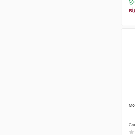
ві
Мо
Са