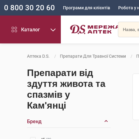
0 800 30 20 60
Програми для клієнтів
Робота у 
Каталог
Аптека D.S.
Препарати Для Травної Системи
П
Препарати від
здуття живота та
спазмів у
Кам'янці
Бренд