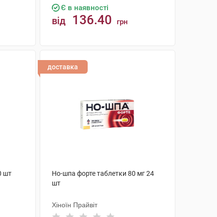
Є в наявності
136.40
від
грн
КУПИТИ
доставка
0 шт
Но-шпа форте таблетки 80 мг 24
шт
Хіноїн Прайвіт