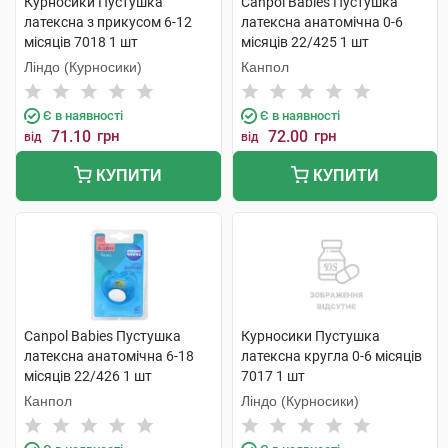
Курносики Пустушка
Canpol Babies Пустушка
латексна з прикусом 6-12
латексна анатомічна 0-6
місяців 7018 1 шт
місяців 22/425 1 шт
Ліндо (Курносики)
Канпол
Є в наявності
Є в наявності
71.10
грн
72.00
грн
від
від
КУПИТИ
КУПИТИ
Canpol Babies Пустушка
Курносики Пустушка
латексна анатомічна 6-18
латексна кругла 0-6 місяців
місяців 22/426 1 шт
7017 1 шт
Канпол
Ліндо (Курносики)