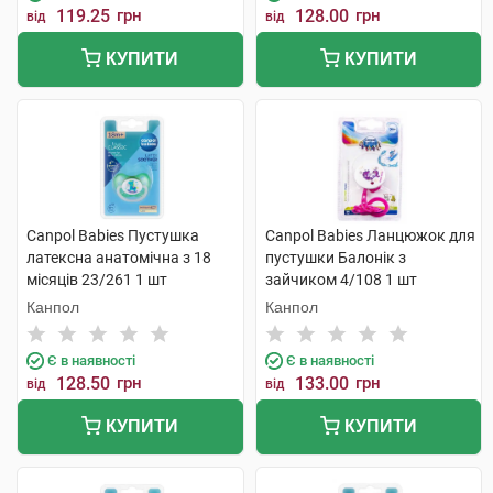
119.25
грн
128.00
грн
від
від
КУПИТИ
КУПИТИ
Canpol Babies Пустушка
Canpol Babies Ланцюжок для
латексна анатомічна з 18
пустушки Балонік з
місяців 23/261 1 шт
зайчиком 4/108 1 шт
Канпол
Канпол
Є в наявності
Є в наявності
128.50
грн
133.00
грн
від
від
КУПИТИ
КУПИТИ