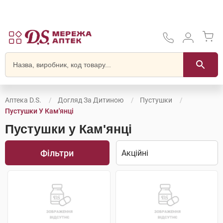
Аптека D.S.
Догляд За Дитиною
Пустушки
Пустушки У Кам'янці
Пустушки у Кам'янці
Фільтри