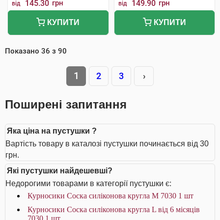
145.30
грн
149.90
грн
від
від
КУПИТИ
КУПИТИ
Показано
36
з
90
1
2
3
›
Поширені запитання
Яка ціна на пустушки ?
Вартість товару в каталозі пустушки починається від 30
грн.
Які пустушки найдешевші?
Недорогими товарами в категорії пустушки є:
Курносики Соска силіконова кругла M 7030 1 шт
Курносики Соска силіконова кругла L від 6 місяців
7030 1 шт