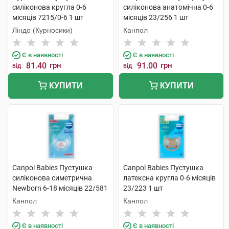
силіконова кругла 0-6
силіконова анатомічна 0-6
місяців 7215/0-6 1 шт
місяців 23/256 1 шт
Ліндо (Курносики)
Канпол
Є в наявності
Є в наявності
81.40
грн
91.00
грн
від
від
КУПИТИ
КУПИТИ
Canpol Babies Пустушка
Canpol Babies Пустушка
силіконова симетрична
латексна кругла 0-6 місяців
Newborn 6-18 місяців 22/581
23/223 1 шт
1 шт
Канпол
Канпол
Є в наявності
Є в наявності