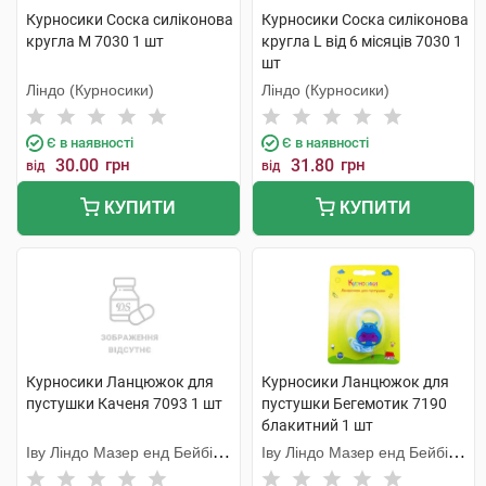
Курносики Соска силіконова
Курносики Соска силіконова
кругла M 7030 1 шт
кругла L від 6 місяців 7030 1
шт
Ліндо (Курносики)
Ліндо (Курносики)
Є в наявності
Є в наявності
30.00
грн
31.80
грн
від
від
КУПИТИ
КУПИТИ
Курносики Ланцюжок для
Курносики Ланцюжок для
пустушки Каченя 7093 1 шт
пустушки Бегемотик 7190
блакитний 1 шт
Іву Ліндо Мазер енд Бейбі
Іву Ліндо Мазер енд Бейбі
Продактс
Продактс