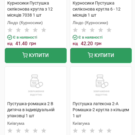
Курносики Пустушка
Курносики Пустушка
силіконова кругла з 12
силіконова кругла 6 - 12
місяців 7038 1 шт
місяців 1 шт
Ліндо (Курносики)
Ліндо (Курносики)
Є в наявності
Є в наявності
41.40
грн
42.20
грн
від
від
КУПИТИ
КУПИТИ
Пустушка-ромашка 2 В
Пустушка латексна 2-А
дитяча в індивідуальній
Ромашка-2 кругла з кільцем
упаковці 1 шт
1 шт
Київгума
Київгума