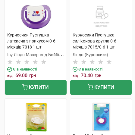
Курносики Пустушка
Курносики Пустушка
латексна з прикусом 0-6
силіконова кругла 0-6
місяців 7018 1 шт
місяців 7015/0-6 1 шт
Іву Ліндо Мазер енд Бейбі
Ліндо (Курносики)
Продактс
Є в наявності
Є в наявності
69.00
грн
70.40
грн
від
від
КУПИТИ
КУПИТИ