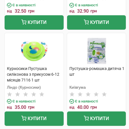
Є в наявності
Є в наявності
32.50
грн
32.90
грн
від
від
КУПИТИ
КУПИТИ
Курносики Пустушка
Пустушка-ромашка дитяча 1
силіконова з прикусом 6-12
шт
місяців 7116 1 шт
Ліндо (Курносики)
Київгума
Є в наявності
Є в наявності
35.00
грн
40.00
грн
від
від
КУПИТИ
КУПИТИ