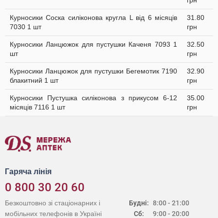
грн
Курносики Соска силіконова кругла L від 6 місяців
31.80
7030 1 шт
грн
Курносики Ланцюжок для пустушки Каченя 7093 1
32.50
шт
грн
Курносики Ланцюжок для пустушки Бегемотик 7190
32.90
блакитний 1 шт
грн
Курносики Пустушка силіконова з прикусом 6-12
35.00
місяців 7116 1 шт
грн
Гаряча лінія
0 800 30 20 60
Безкоштовно зі стаціонарних і
Будні:
8:00 - 21:00
мобільних телефонів в Україні
Сб:
9:00 - 20:00