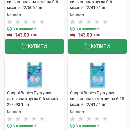
силіконова анатомічна 0-6
силіконова кругла 0-6
місяців 22/506 1 шт
місяців 22/410 1 шт
Канпол
Канпол
Є в наявності
Є в наявності
143.00
грн
143.00
грн
від
від
КУПИТИ
КУПИТИ
Canpol Babies Пустушка
Canpol Babies Пустушка
латексна кругла 0-6 місяців
силіконова симетрична 6-18
22/593 1 шт
місяців 22/417 1 шт
Канпол
Канпол
Є в наявності
Є в наявності