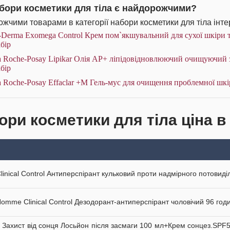
абори косметики для тіла є найдорожчими?
жчими товарами в категорії набори косметики для тіла інте
Derma Exomega Control Крем пом`якшувальний для сухої шкіри та
бір
 Roche-Posay Lipikar Олія AP+ ліпідовідновлюючий очищуючий за
бір
 Roche-Posay Effaclar +М Гель-мус для очищення проблемної шкір
ори косметики для тіла ціна в
Clinical Control Антиперспірант кульковий проти надмірного потовиді
Homme Clinical Control Дезодорант-антиперспірант чоловічий 96 годи
 Захист від сонця Лосьйон після засмаги 100 мл+Крем сонцез.SPF