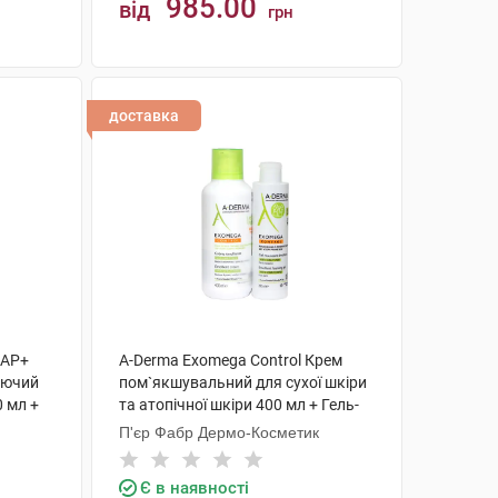
985.00
від
грн
КУПИТИ
доставка
 AP+
A-Derma Exomega Control Крем
уючий
пом`якшувальний для сухої шкіри
0 мл +
та атопічної шкіри 400 мл + Гель-
емолент 200 мл 1 набір
П'єр Фабр Дермо-Косметик
Є в наявності