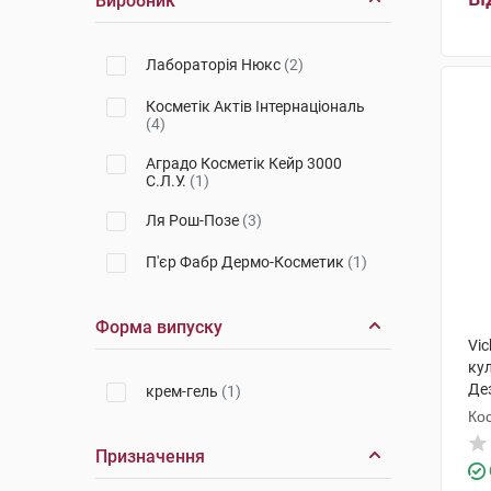
Виробник
Лабораторія Нюкс
(2)
Косметік Актів Інтернаціональ
(4)
Аградо Косметік Кейр 3000
С.Л.У.
(1)
Ля Рош-Позе
(3)
П'єр Фабр Дермо-Косметик
(1)
Форма випуску
Vi
ку
Де
крем-гель
(1)
ку
Кос
наб
Призначення