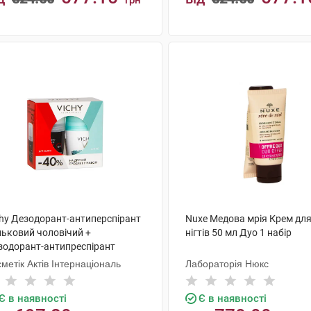
грн
КУПИТИ
КУПИТИ
chy Дезодорант-антиперспірант
Nuxe Медова мрія Крем для 
льковий чоловічий +
нігтів 50 мл Дуо 1 набір
зодорант-антипреспірант
льковий жіночий 48 годин 1
метік Актів Інтернаціональ
Лабораторія Нюкс
ір
Є в наявності
Є в наявності