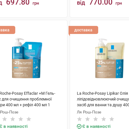
697.80
770.00
д
від
грн
грн
КУПИТИ
КУПИТИ
тавка
доставка
Roche-Posay Effaclar +М Гель-
La Roche-Posay Lipikar Олія
с для очищення проблемної
ліпідовідновлюючий очищ
ри 400 мл + рефіл 400 мл 1
засіб для ванни та душу 40
ір
рефіл 400 мл 1 набір
 Рош-Позе
Ля Рош-Позе
Є в наявності
Є в наявності