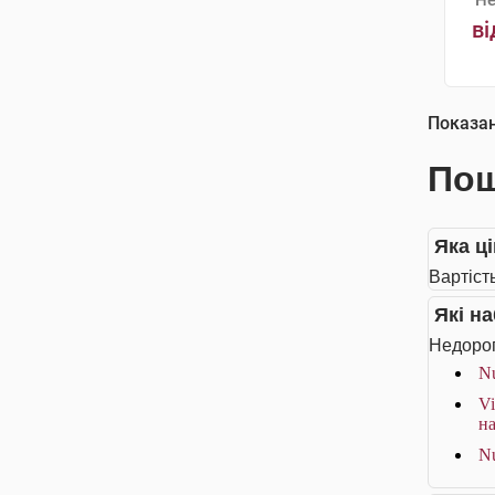
Не
ві
Показа
Пош
Яка ц
Вартіст
Які н
Недорог
Nu
Vi
на
Nu