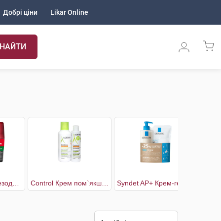
Добрі ціни
Likar Online
НАЙТИ
Clinical Control Дезодорант-антиперспірант чоловічий 96 годин захисту 2х50 мл
Control Крем пом`якшувальний для сухої шкіри та атопічної шкіри 400 мл + Гель-емолент 200 мл
Syndet AP+ Крем-гель для обличчя і тіла очищующий, для дуже сухої шкіри 400 мл + рефіл 400 мл