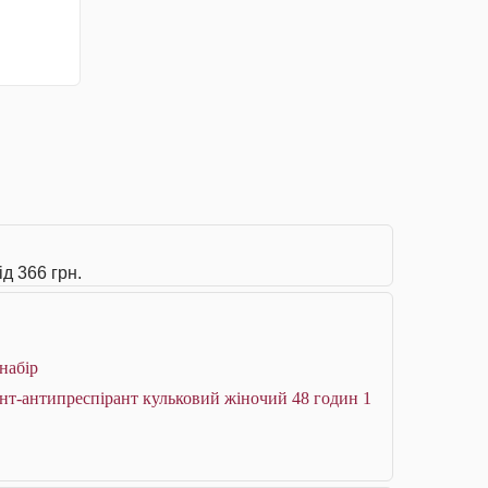
д 366 грн.
 набір
нт-антипреспірант кульковий жіночий 48 годин 1