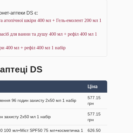
рнет-аптеки DS є:
 атопічної шкіри 400 мл + Гель-емолент 200 мл 1
сіб для ванни та душу 400 мл + рефіл 400 мл 1
и 400 мл + рефіл 400 мл 1 набір
 аптеці DS
Ціна
577.15
лення 96 годин захисту 2х50 мл 1 набір
грн
577.15
н захисту 2х50 мл 1 набір
грн
50 100 мл+Міст SPF50 75 мл+косметичка 1
626.50