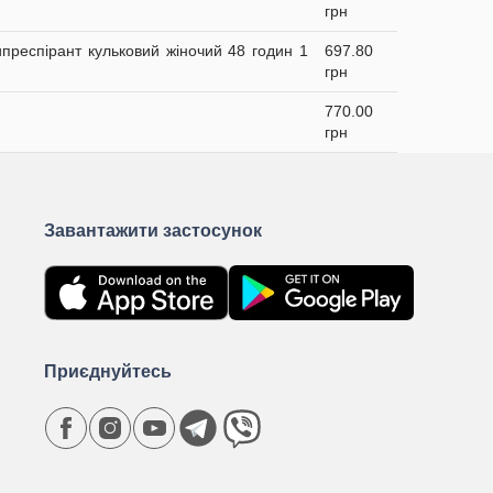
грн
ипреспірант кульковий жіночий 48 годин 1
697.80
грн
770.00
грн
Завантажити застосунок
Приєднуйтесь