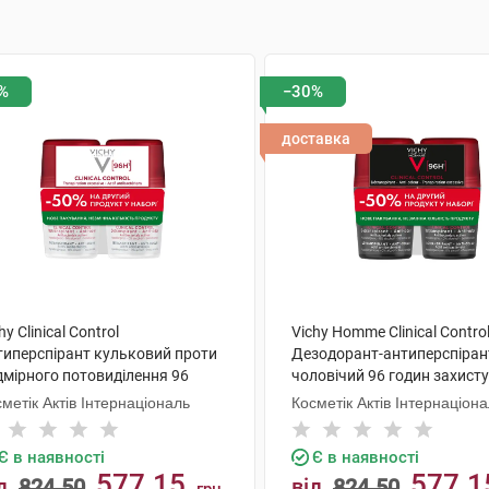
%
−30%
доставка
hy Clinical Control
Vichy Homme Clinical Contro
типерспірант кульковий проти
Дезодорант-антиперспіран
дмірного потовиділення 96
чоловічий 96 годин захисту
ин захисту 2х50 мл 1 набір
мл 1 набір
метік Актів Інтернаціональ
Косметік Актів Інтернаціон
Є в наявності
Є в наявності
577.15
577.1
д
824.50
від
824.50