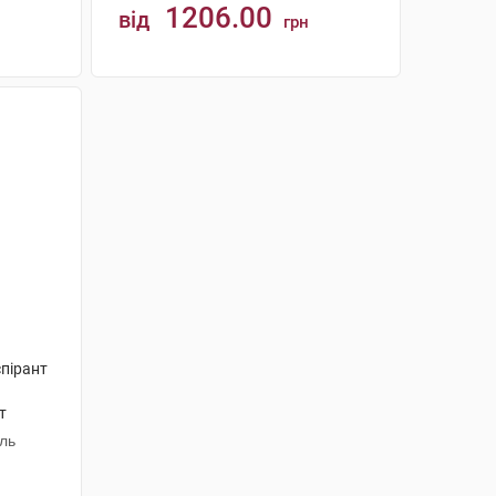
1206.00
від
грн
КУПИТИ
пірант
т
н 1
аль