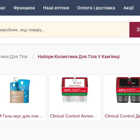
нас
Франшиза
Наші аптеки
Оплата і доставка
Акції
З
ики Для Тіла
Набори Косметики Для Тіла У Кам'янці
+М Гель-мус для очищення проблемної шкіри 400 мл + рефіл 400 мл
Clinical Control Антиперспірант кульковий проти надмірного потовиділення 96 годин захисту 2х50 мл