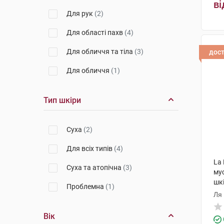
ві
Для рук
(2)
Для області пахв
(4)
Для обличчя та тіла
(3)
дос
Для обличчя
(1)
Тип шкіри
Суха
(2)
Для всіх типів
(4)
La 
Суха та атопічна
(3)
му
шкі
Проблемна
(1)
наб
Ля
Вік