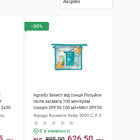
−30%
l
Agrado Захист від сонця Лосьйон
т
після засмаги 100 мл+Крем
 2х50
сонцез.SPF50 100 мл+Міст SPF50
75 мл+косметичка 1 набір
аль
Аградо Косметік Кейр 3000 С.Л.У.
Є в наявності
5
626.50
від
895.00