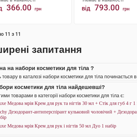
має в наявності
Немає в наявності
366.00
793.00
д
від
грн
грн
АНАЛОГИ
АНАЛОГИ
но
11
з
11
ирені запитання
іна на набори косметики для тіла ?
ь товару в каталозі набори косметики для тіла починається ві
абори косметики для тіла найдешевші?
ими товарами в категорії набори косметики для тіла є:
xe Медова мрія Крем для рук та нігтів 30 мл + Стік для губ 4 г 1
chy Дезодорант-антиперспірант кульковий чоловічий + Дезодора
бір
xe Медова мрія Крем для рук і нігтів 50 мл Дуо 1 набір