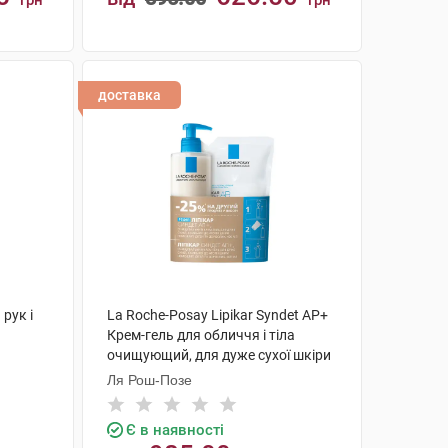
грн
грн
КУПИТИ
доставка
рук і
La Roche-Posay Lipikar Syndet AP+
Крем-гель для обличчя і тіла
очищующий, для дуже сухої шкіри
400 мл + рефіл 400 мл 1 набір
Ля Рош-Позе
Є в наявності