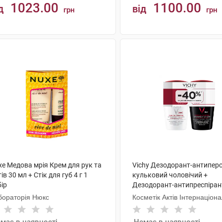
1023.00
1100.00
д
від
грн
грн
КУПИТИ
КУПИТИ
xe Медова мрія Крем для рук та
Vichy Дезодорант-антиперс
тів 30 мл + Стік для губ 4 г 1
кульковий чоловічий +
ір
Дезодорант-антипреспіран
кульковий жіночий 96 годи
бораторія Нюкс
Косметік Актів Інтернаціон
набір