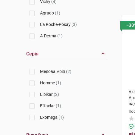
Vichy
(4)
Agrado
(1)
La Roche-Posay
(3)
−30
A-Derma
(1)
Серія
Медова мрія
(2)
Homme
(1)
Vic
Lipikar
(2)
Ан
на
Effaclar
(1)
год
Кос
Exomega
(1)
ві