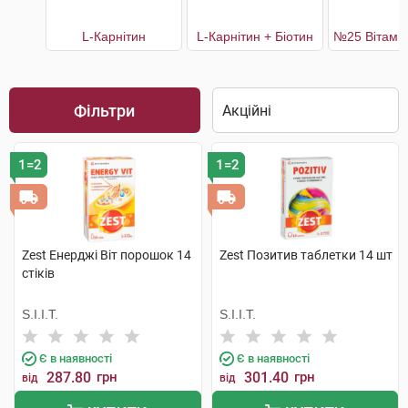
L-Карнітин
L-Карнітин + Біотин
Фільтри
1=2
1=2
Zest Енерджі Віт порошок 14
Zest Позитив таблетки 14 шт
стіків
S.I.I.T.
S.I.I.T.
Є в наявності
Є в наявності
287.80
грн
301.40
грн
від
від