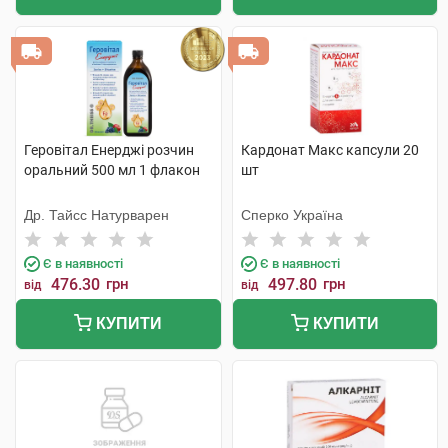
Геровітал Енерджі розчин
Кардонат Макс капсули 20
оральний 500 мл 1 флакон
шт
Др. Тайсс Натурварен
Сперко Україна
Є в наявності
Є в наявності
476.30
грн
497.80
грн
від
від
КУПИТИ
КУПИТИ