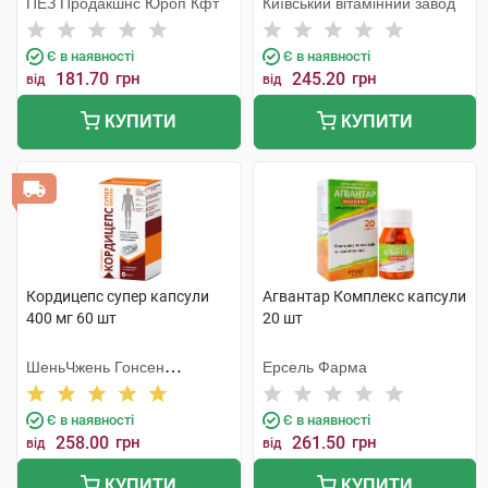
ПЕЗ Продакшнс Юроп Кфт
Київський вітамінний завод
Є в наявності
Є в наявності
181.70
грн
245.20
грн
від
від
КУПИТИ
КУПИТИ
Кордицепс супер капсули
Агвантар Комплекс капсули
400 мг 60 шт
20 шт
ШеньЧжень Гонсен
Ерсель Фарма
Байоледжі Індастрі Ко. Лтд
Є в наявності
Є в наявності
258.00
грн
261.50
грн
від
від
КУПИТИ
КУПИТИ