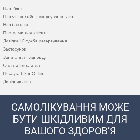
Наш блог
Пошук і онлайн-резервування ліків
Наші аптеки
Програми для клієнтів
Довідка і Служба резервування
Застосунок
Запитання і відповіді
Оплата і доставка
Послуга Likar Online
Довідник ліків
САМОЛІКУВАННЯ МОЖЕ
БУТИ ШКІДЛИВИМ ДЛЯ
ВАШОГО ЗДОРОВ’Я