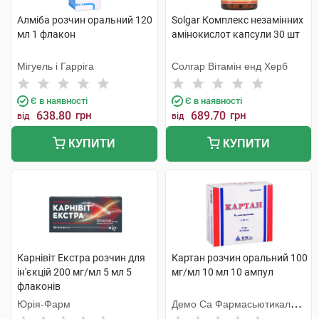
Алміба розчин оральний 120
Solgar Комплекс незамінних
мл 1 флакон
амінокислот капсули 30 шт
Мігуель і Гарріга
Солгар Вітамін енд Херб
Є в наявності
Є в наявності
638.80
грн
689.70
грн
від
від
КУПИТИ
КУПИТИ
Карнівіт Екстра розчин для
Картан розчин оральний 100
ін'єкцій 200 мг/мл 5 мл 5
мг/мл 10 мл 10 ампул
флаконів
Юрія-Фарм
Демо Са Фармасьютикал
Індастрі