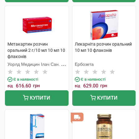
Метакартин розчин
Лекарніта розчин оральний
оральний 2 г/10 мл 10 мл 10
10 мл 10 флаконів
флаконів
Уорлд Медицин Ілач Сан. Ве
Ербозета
Тідж
Є в наявності
Є в наявності
616.60
грн
629.00
грн
від
від
КУПИТИ
КУПИТИ