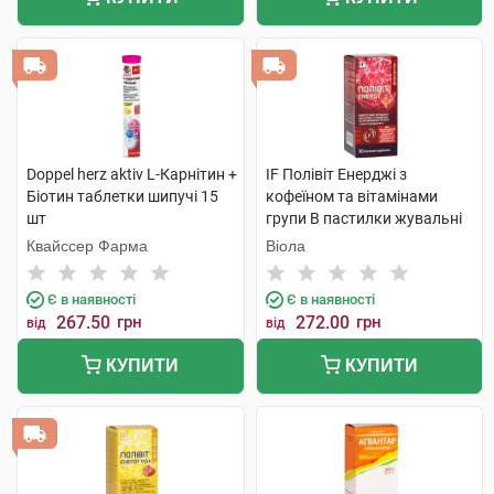
Doppel herz aktiv L-Карнітин +
IF Полівіт Енерджі з
Біотин таблетки шипучі 15
кофеїном та вітамінами
шт
групи В пастилки жувальні
30 шт
Квайссер Фарма
Віола
Є в наявності
Є в наявності
267.50
грн
272.00
грн
від
від
КУПИТИ
КУПИТИ