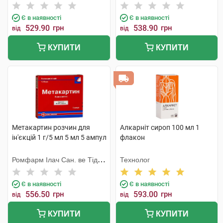
Є в наявності
Є в наявності
529.90
грн
538.90
грн
від
від
КУПИТИ
КУПИТИ
Метакартин розчин для
Алкарніт сироп 100 мл 1
ін'єкцій 1 г/5 мл 5 мл 5 ампул
флакон
Ромфарм Ілач Сан. ве Тідж.
Технолог
Лтд. Шті
Є в наявності
Є в наявності
556.50
грн
593.00
грн
від
від
КУПИТИ
КУПИТИ