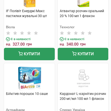
IF Полівіт Енерджі Макс
Агвантар розчин оральний
пастилки жувальні 30 шт
20 % 100 мл 1 флакон
Віола
Технолог
Є в наявності
Є в наявності
327.00
грн
340.00
грн
від
від
КУПИТИ
КУПИТИ
БіАктив порошок 10 саше
Кардонат L-карнітин розчин
200 мг/мл 100 мл 1 флакон
Астрафарм
Сперко Україна