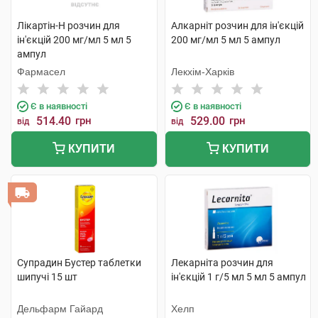
Лікартін-Н розчин для
Алкарніт розчин для ін'єкцій
ін'єкцій 200 мг/мл 5 мл 5
200 мг/мл 5 мл 5 ампул
ампул
Фармасел
Лекхім-Харків
Є в наявності
Є в наявності
514.40
грн
529.00
грн
від
від
КУПИТИ
КУПИТИ
Супрадин Бустер таблетки
Лекарніта розчин для
шипучі 15 шт
ін'єкцій 1 г/5 мл 5 мл 5 ампул
Дельфарм Гайард
Хелп