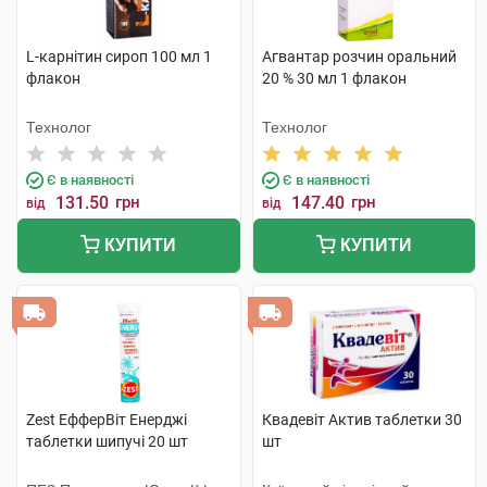
L-карнітин сироп 100 мл 1
Агвантар розчин оральний
флакон
20 % 30 мл 1 флакон
Технолог
Технолог
Є в наявності
Є в наявності
131.50
грн
147.40
грн
від
від
КУПИТИ
КУПИТИ
Zest ЕфферВіт Енерджі
Квадевіт Актив таблетки 30
таблетки шипучі 20 шт
шт