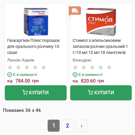
Геокаргінін Плюс порошок
Стимол з апельсиновим
для орального розчину 10
запахом розчин оральний 1
саше
г/10 мл 10 мл 18 пакетиків
Лекхім-Харків
Біокодекс
Є в наявності
Є в наявності
784.00
грн
820.60
грн
від
від
КУПИТИ
КУПИТИ
Показано
36
з
46
1
2
›