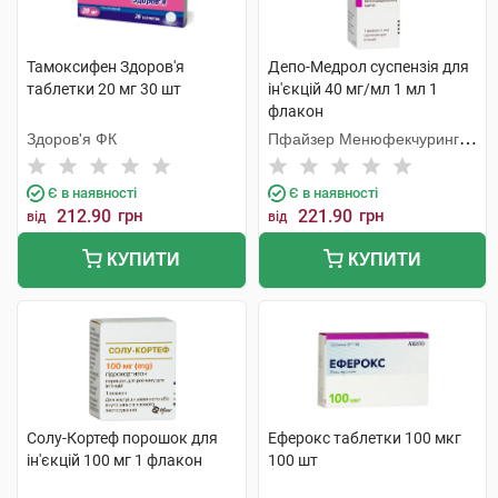
Тамоксифен Здоров'я
Депо-Медрол суспензія для
таблетки 20 мг 30 шт
ін'єкцій 40 мг/мл 1 мл 1
флакон
Здоров'я ФК
Пфайзер Менюфекчуринг
Бельгія
Є в наявності
Є в наявності
212.90
грн
221.90
грн
від
від
КУПИТИ
КУПИТИ
Солу-Кортеф порошок для
Еферокс таблетки 100 мкг
ін'єкцій 100 мг 1 флакон
100 шт