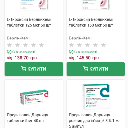
L-Тироксин Берлін-Хемі
L-Тироксин Берлін-Хемі
таблетки 125 мкг 50 шт
таблетки 150 мкг 50 шт
Берлін-Хемі
Берлін-Хемі
Є в наявності
Є в наявності
138.70
грн
145.50
грн
від
від
КУПИТИ
КУПИТИ
Преднізолон Дарниця
Преднізолон Дарниця
таблетки 5 мг 40 шт
розчин для ін'єкцій 3 % 1 мл
5 ампул