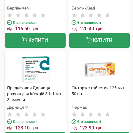
Берлін-Хемі
Берлін-Хемі
Є в наявності
Є в наявності
116.50
грн
120.40
грн
від
від
КУПИТИ
КУПИТИ
Преднізолон Дарниця
Сінторікс таблетки 125 мкг
розчин для ін'єкцій 3 % 1 мл
50 шт
3 ампули
Дарниця ФФ
Фармак
Є в наявності
Є в наявності
123.10
грн
123.90
грн
від
від