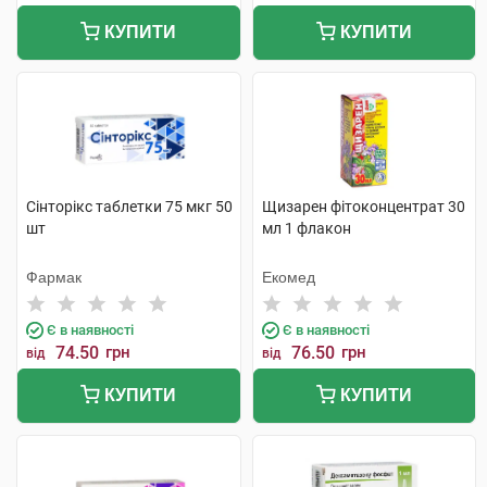
КУПИТИ
КУПИТИ
Сінторікс таблетки 75 мкг 50
Щизарен фітоконцентрат 30
шт
мл 1 флакон
Фармак
Екомед
Є в наявності
Є в наявності
74.50
грн
76.50
грн
від
від
КУПИТИ
КУПИТИ