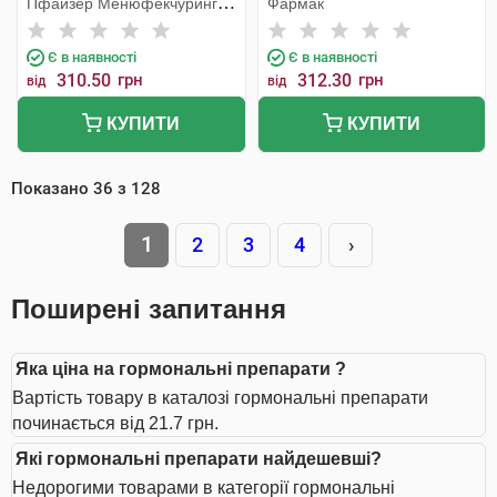
Пфайзер Менюфекчуринг
Фармак
Бельгія
Є в наявності
Є в наявності
310.50
грн
312.30
грн
від
від
КУПИТИ
КУПИТИ
Показано
36
з
128
1
2
3
4
›
Поширені запитання
Яка ціна на гормональні препарати ?
Вартість товару в каталозі гормональні препарати
починається від 21.7 грн.
Які гормональні препарати найдешевші?
Недорогими товарами в категорії гормональні