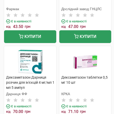
Фармак
Дослідний завод ГНЦЛС
Є в наявності
Є в наявності
43.50
грн
47.00
грн
від
від
КУПИТИ
КУПИТИ
Дексаметазон Дарниця
Дексаметазон таблетки 0,5
розчин для ін'єкцій 4 мг/мл 1
мг 10 шт
мл 5 ампул
Дарниця ФФ
КРКА
Є в наявності
Є в наявності
70.00
грн
71.10
грн
від
від