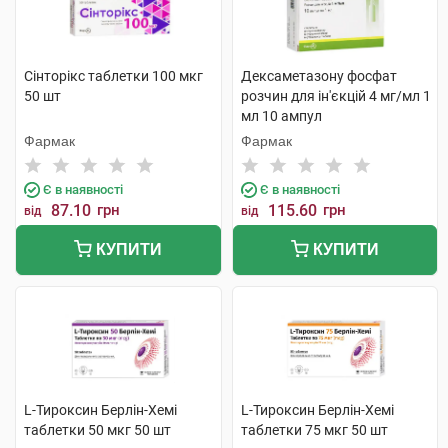
Сінторікс таблетки 100 мкг
Дексаметазону фосфат
50 шт
розчин для ін'єкцій 4 мг/мл 1
мл 10 ампул
Фармак
Фармак
Є в наявності
Є в наявності
87.10
грн
115.60
грн
від
від
КУПИТИ
КУПИТИ
L-Тироксин Берлін-Хемі
L-Тироксин Берлін-Хемі
таблетки 50 мкг 50 шт
таблетки 75 мкг 50 шт