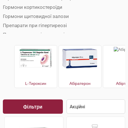
Гормони кортикостероїди
Гормони щитовидної залози
Препарати при гіпертиреозі
Препарати при гіпотиреозі
L-Тироксин
Абіратерон
Абірт
Фільтри