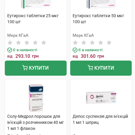
Еутирокс таблетки 25 мкг
Еутирокс таблетки 50 мкг
100 шт
100 шт
Мерк КГаА
Мерк КГаА
Є в наявності
Є в наявності
293.10
грн
301.60
грн
від
від
КУПИТИ
КУПИТИ
Солу-Медрол порошок для
Депос суспензія для ін'єкцій
ін'єкцій з розчинником 40 мг
1 мл 1 шприц
1 мл 1 флакон