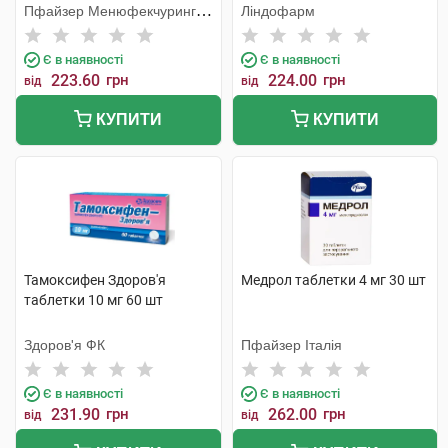
Пфайзер Менюфекчуринг
Ліндофарм
Бельгія
Є в наявності
Є в наявності
223.60
грн
224.00
грн
від
від
КУПИТИ
КУПИТИ
Тамоксифен Здоров'я
Медрол таблетки 4 мг 30 шт
таблетки 10 мг 60 шт
Здоров'я ФК
Пфайзер Італія
Є в наявності
Є в наявності
231.90
грн
262.00
грн
від
від