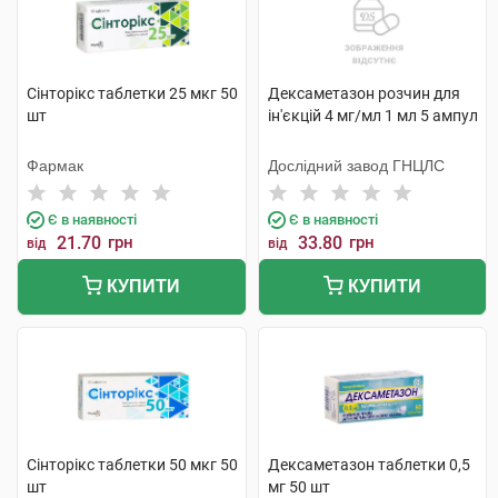
Сінторікс таблетки 25 мкг 50
Дексаметазон розчин для
шт
ін'єкцій 4 мг/мл 1 мл 5 ампул
Фармак
Дослідний завод ГНЦЛС
Є в наявності
Є в наявності
21.70
грн
33.80
грн
від
від
КУПИТИ
КУПИТИ
Сінторікс таблетки 50 мкг 50
Дексаметазон таблетки 0,5
шт
мг 50 шт