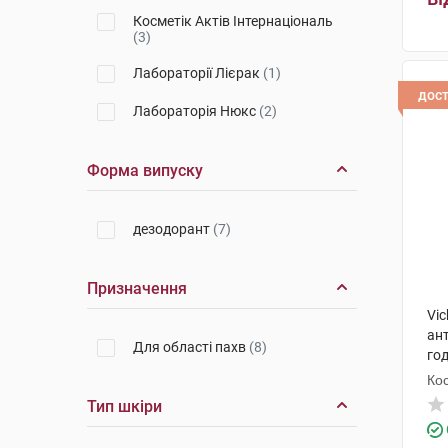
Косметік Актів Інтернаціональ
(3)
Лабораторії Лієрак
(1)
дос
Лабораторія Нюкс
(2)
Форма випуску
дезодорант
(7)
Призначення
Vi
ан
Для області пахв
(8)
год
на 
Кос
фл
Тип шкіри