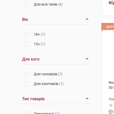
ві
Для всіх типів
(8)
Вік
дос
18+
(7)
15+
(1)
Для кого
Для чоловіків
(7)
Nu
Для хлопчиків
(1)
50
Тип товарів
Ла
Дезодорант
(1)