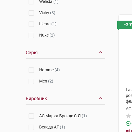
Weleda
(1)
Vichy
(3)
Lierac
(1)
−30
Nuxe
(2)
Серія
Homme
(4)
Men
(2)
Lac
ро
Виробник
фл
АС
АС Марка Брендс С.Л
(1)
Веледа АГ
(1)
ві