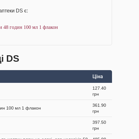
аптеки DS є:
 48 годин 100 мл 1 флакон
ці DS
Ціна
127.40
грн
361.90
дин 100 мл 1 флакон
грн
397.50
грн