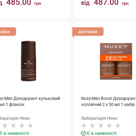
485.00
487.00
д
від
грн
грн
КУПИТИ
КУПИТИ
тавка
доставка
xe Men Дезодорант кульковий
Nuxe Men Boost Дезодоран
 мл 1 флакон
чоловічий 2 х 50 мл 1 набір
бораторія Нюкс
Лабораторія Нюкс
Є в наявності
Є в наявності