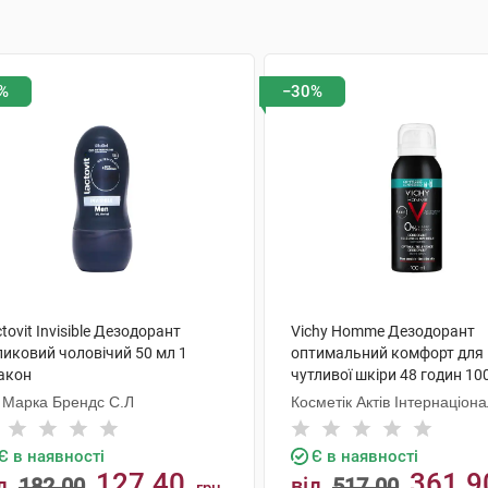
%
−30%
tovit Invisible Дезодорант
Vichy Homme Дезодорант
ликовий чоловічий 50 мл 1
оптимальний комфорт для
акон
чутливої шкіри 48 годин 10
флакон
 Марка Брендс С.Л
Косметік Актів Інтернаціон
Є в наявності
Є в наявності
127.40
361.9
д
182.00
від
517.00