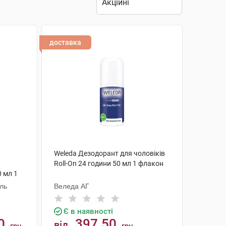
доставка
Weleda Дезодорант для чоловіків
Roll-On 24 години 50 мл 1 флакон
0 мл 1
аль
Веледа АГ
Є в наявності
0
397.50
від