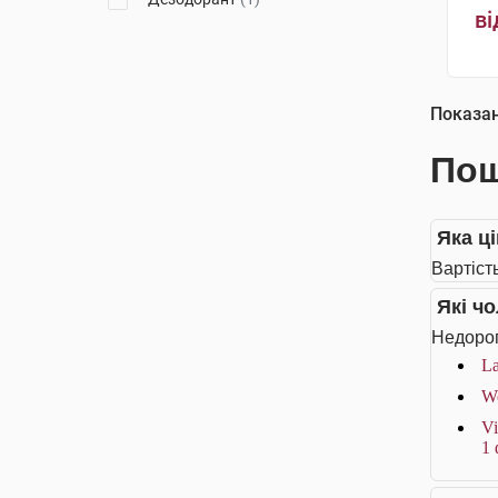
ві
Показа
Пош
Яка ц
Вартіст
Які ч
Недорог
La
We
Vi
1