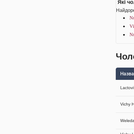
Які ч
Найдоро
Nu
V
N
Чол
Назва
Lactov
Vichy 
Weleda