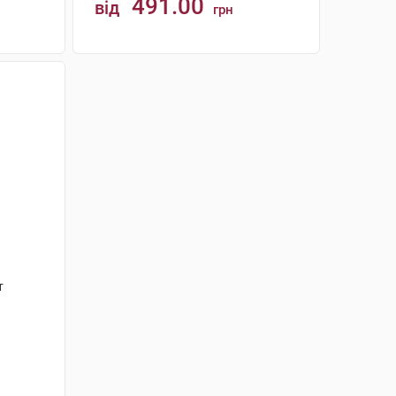
491.00
від
грн
КУПИТИ
т