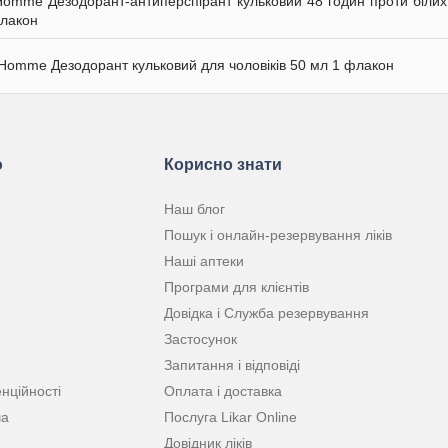
Homme Дезодорант-антиперспірант кульковий 48 годин проти білих 
лакон
 Homme Дезодорант кульковий для чоловіків 50 мл 1 флакон
ю
Корисно знати
Наш блог
Пошук і онлайн-резервування ліків
Наші аптеки
Програми для клієнтів
Довідка і Служба резервування
Застосунок
Запитання і відповіді
нційності
Оплата і доставка
ча
Послуга Likar Online
Довідник ліків