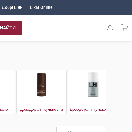
Добрі ціни
Likar Online
НАЙТИ
Дезодорант для чоловіків Roll-On 24 години
Дезодорант кульковий
Дезодорант кульковий для чоловіків