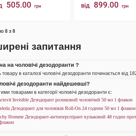
505.00
899.00
д
від
грн
грн
КУПИТИ
КУПИТИ
но
8
з
8
ирені запитання
іна на чоловічі дезодоранти ?
ь товару в каталозі чоловічі дезодоранти починається від 182
оловічі дезодоранти найдешевші?
ими товарами в категорії чоловічі дезодоранти є:
ctovit Invisible Дезодорант роликовий чоловічий 50 мл 1 флакон
leda Дезодорант для чоловіків Roll-On 24 години 50 мл 1 флакон
chy Homme Дезодорант-антиперспірант кульковий 48 годин проти 
 флакон