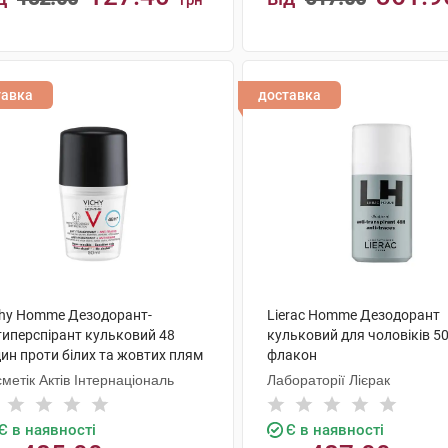
грн
КУПИТИ
КУПИТИ
тавка
доставка
chy Homme Дезодорант-
Lierac Homme Дезодорант
типерспірант кульковий 48
кульковий для чоловіків 50
ин проти білих та жовтих плям
флакон
одязі, для чоловіків 50 мл 1
метік Актів Інтернаціональ
Лабораторії Лієрак
акон
Є в наявності
Є в наявності