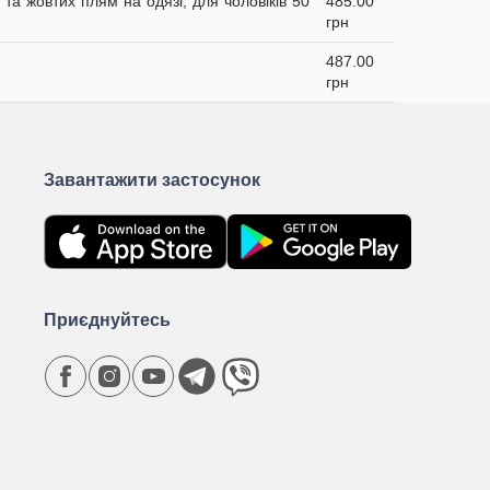
та жовтих плям на одязі, для чоловіків 50
485.00
грн
487.00
грн
Завантажити застосунок
Приєднуйтесь