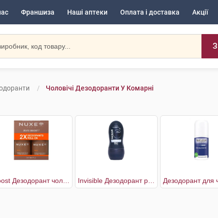
нас
Франшиза
Наші аптеки
Оплата і доставка
Акції
З
зодоранти
Чоловічі Дезодоранти У Комарні
Boost Дезодорант чоловічий 2 х 50 мл
Invisible Дезодорант роликовий чоловічий