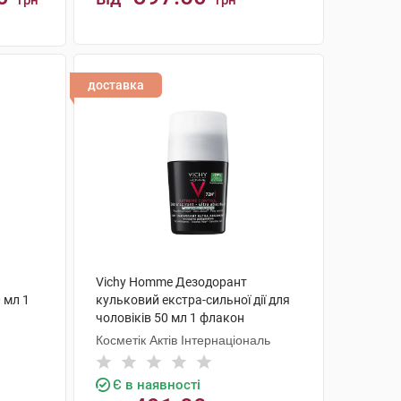
грн
грн
КУПИТИ
доставка
Vichy Homme Дезодорант
 мл 1
кульковий екстра-сильної дії для
чоловіків 50 мл 1 флакон
Косметік Актів Інтернаціональ
Є в наявності