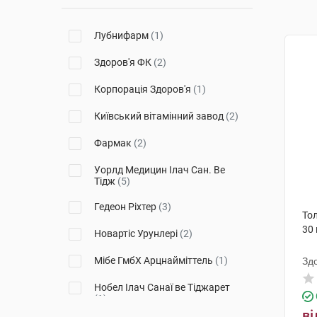
Лубнифарм
(1)
Здоров'я ФК
(2)
Корпорація Здоров'я
(1)
Київський вітамінний завод
(2)
Фармак
(2)
Уорлд Медицин Ілач Сан. Ве
Тідж
(5)
Гедеон Ріхтер
(3)
Тол
30
Новартіс Урунлері
(2)
Мібе ГмбХ Арцнайміттель
(1)
Зд
Нобел Ілач Санаї ве Тіджарет
(1)
ві