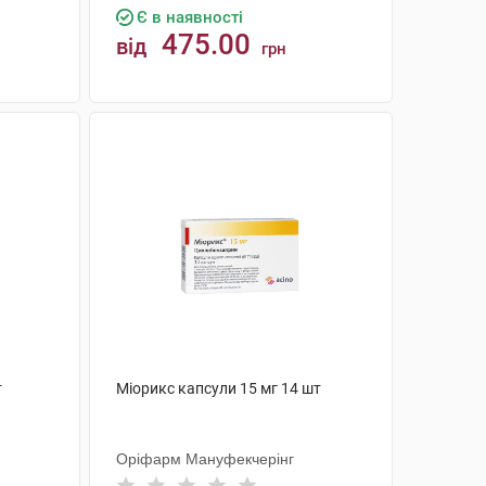
Є в наявності
475.00
від
грн
КУПИТИ
т
Міорикс капсули 15 мг 14 шт
Оріфарм Мануфекчерінг