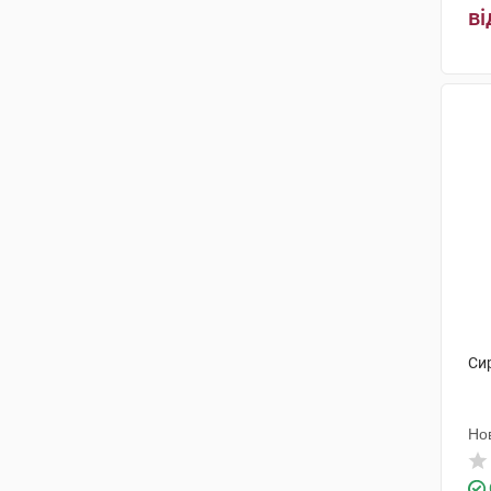
ві
Си
Нов