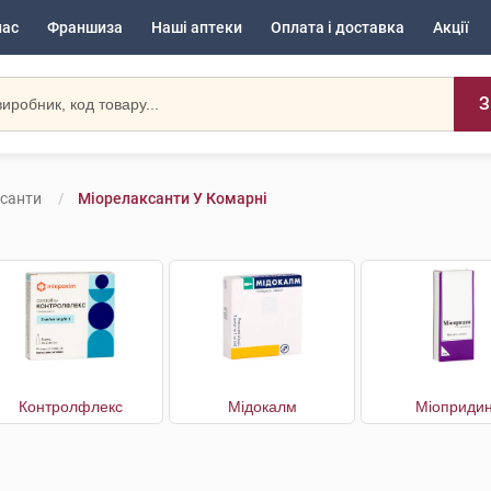
нас
Франшиза
Наші аптеки
Оплата і доставка
Акції
З
санти
Міорелаксанти У Комарні
Контролфлекс
Мідокалм
Міоприди