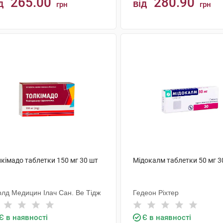
265.00
280.90
д
від
грн
грн
КУПИТИ
КУПИТИ
лкімадо таблетки 150 мг 30 шт
Мідокалм таблетки 50 мг 3
рлд Медицин Ілач Сан. Ве Тідж
Гедеон Ріхтер
Є в наявності
Є в наявності