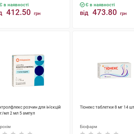
Є в наявності
Є в наявності
412.50
473.80
д
від
грн
грн
КУПИТИ
КУПИТИ
тролфлекс розчин для ін'єкцій
Тіонекс таблетки 8 мг 14 ш
г/мл 2 мл 5 ампул
крохім
Біофарм