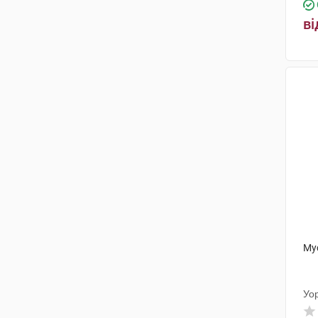
ві
Му
Уо