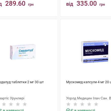
289.60
335.00
д
від
грн
грн
КУПИТИ
КУПИТИ
рдалуд таблетки 2 мг 30 шт
Мускомед капсули 4 мг 20 
артіс Урунлері
Уорлд Медицин Ілач Сан. В
Є в наявності
Є в наявності