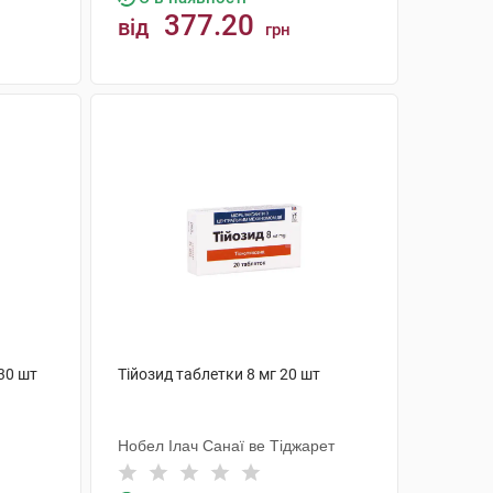
377.20
від
грн
КУПИТИ
30 шт
Тійозид таблетки 8 мг 20 шт
Нобел Ілач Санаї ве Тіджарет