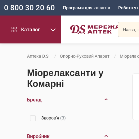
0 800 30 20 60
Програми для клієнтів
Робота у 
Каталог
Аптека D.S.
Опорно-Руховий Апарат
Міорелак
Міорелаксанти у
Комарні
Бренд
Здоров'я
(3)
Виробник