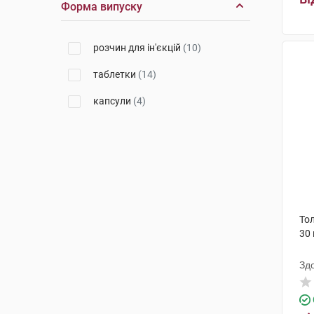
Форма випуску
Біофарм
(2)
Мікрохім
(1)
розчин для ін'єкцій
(10)
Оріфарм Мануфекчерінг
(1)
таблетки
(14)
ВЕМ Ілач Сан. ве Тік. А.С
(2)
капсули
(4)
Такеда Фарма
(1)
Лабораторіо Фармацеутіко
(1)
Тол
30
Зд