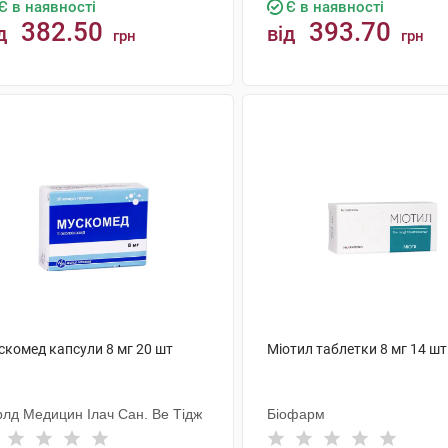
Є в наявності
Є в наявності
382.50
393.70
д
від
грн
грн
КУПИТИ
КУПИТИ
скомед капсули 8 мг 20 шт
Міотил таблетки 8 мг 14 шт
рлд Медицин Ілач Сан. Ве Тідж
Біофарм