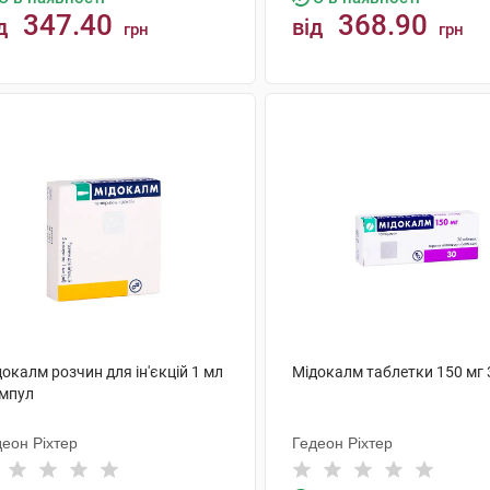
347.40
368.90
д
від
грн
грн
КУПИТИ
КУПИТИ
окалм розчин для ін'єкцій 1 мл
Мідокалм таблетки 150 мг 
ампул
деон Ріхтер
Гедеон Ріхтер