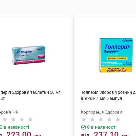
періл Здоров'я таблетки 50 мг
Толперіл Здоров'я розчин 
 шт
ін'єкцій 1 мл 5 ампул
оров'я ФК
Корпорація Здоров'я
Є в наявності
Є в наявності
223.00
237.10
д
від