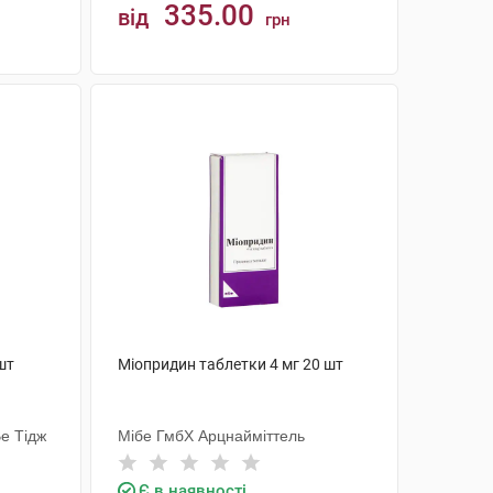
335.00
від
грн
КУПИТИ
шт
Міопридин таблетки 4 мг 20 шт
е Тідж
Мібе ГмбХ Арцнайміттель
Є в наявності