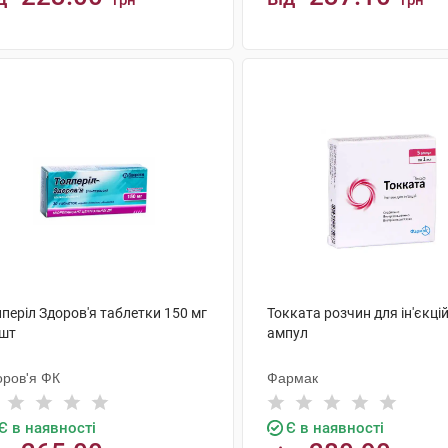
грн
грн
КУПИТИ
КУПИТИ
періл Здоров'я таблетки 150 мг
Токката розчин для ін'єкцій
 шт
ампул
оров'я ФК
Фармак
Є в наявності
Є в наявності