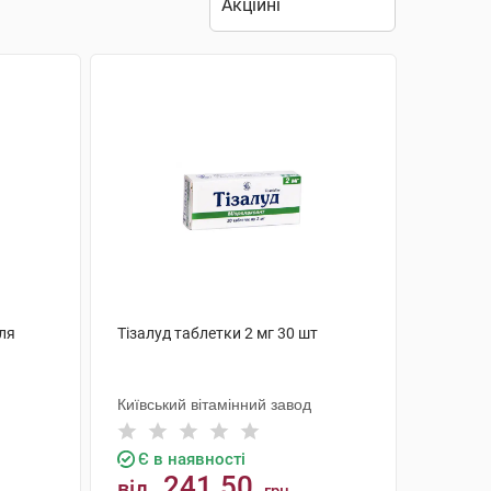
для
Тізалуд таблетки 2 мг 30 шт
Київський вітамінний завод
Є в наявності
241.50
від