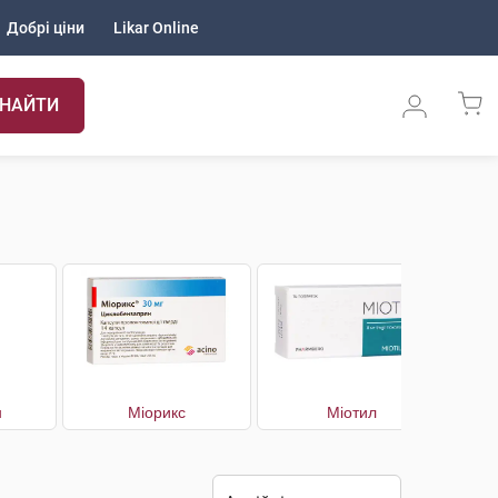
Добрі ціни
Likar Online
НАЙТИ
н
Міорикс
Міотил