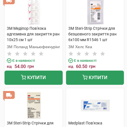
3M Медіпор Пов'язка
3M Steri-Strip Стрічки для
адгезивна для закриття ран
безшовного закриття ран
10х25 см 1 шт
6х100 мм R1546 1 шт
3M Поланд Маньюфекчурінг
3M Хелс Кеа
Є в наявності
Є в наявності
54.00
грн
60.50
грн
від
від
КУПИТИ
КУПИТИ
3M Steri-Strip Стрічки для
Medplast Пов'язка