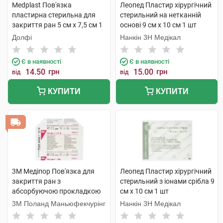
Medplast Пов'язка
Леопед Пластир хірургічний
пластирна стерильна для
стерильний на нетканній
закриття ран 5 см х 7,5 см 1
основі 9 см х 10 см 1 шт
шт
Долфі
Нанкін 3H Медікал
Є в наявності
Є в наявності
14.50
грн
15.00
грн
від
від
КУПИТИ
КУПИТИ
3M Медіпор Пов'язка для
Леопед Пластир хірургічний
закриття ран з
стерильний з іонами срібла 9
абсорбуючою прокладкою
см х 10 см 1 шт
розмір 6 см х 10 см 1 шт
3M Поланд Маньюфекчурінг
Нанкін 3H Медікал