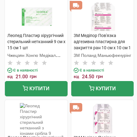
Леопед Пластир хірургічний
3M Медіпор Пов'язка
стерильний нетканний 9 см х
адгезивна пластирна для
15 см 1 шт
закриття ран 10 см x 10 см 1
шт
Чжецзян Хонгю Медікал
3M Поланд Маньюфекчурінг
Коммодіті
Є в наявності
Є в наявності
21.00
грн
24.50
грн
від
від
КУПИТИ
КУПИТИ