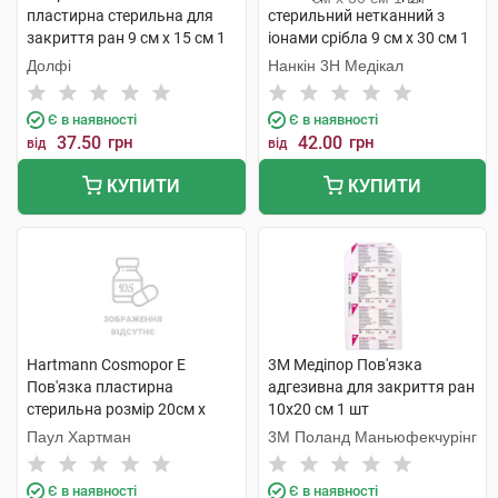
пластирна стерильна для
стерильний нетканний з
закриття ран 9 см х 15 см 1
іонами срібла 9 см х 30 см 1
шт
шт
Долфі
Нанкін 3H Медікал
Є в наявності
Є в наявності
37.50
грн
42.00
грн
від
від
КУПИТИ
КУПИТИ
Hartmann Cosmopor E
3M Медіпор Пов'язка
Пов'язка пластирна
адгезивна для закриття ран
стерильна розмір 20см х
10х20 см 1 шт
10см 1 шт
Паул Хартман
3M Поланд Маньюфекчурінг
Є в наявності
Є в наявності