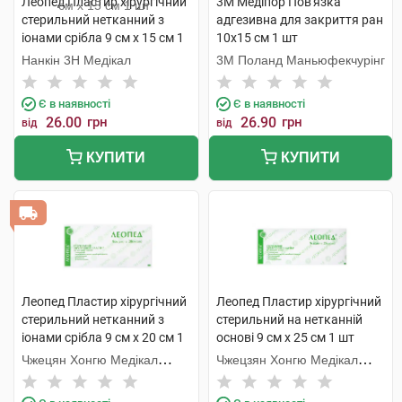
Леопед Пластир хірургічний
3M Медіпор Пов'язка
стерильний нетканний з
адгезивна для закриття ран
іонами срібла 9 см х 15 см 1
10х15 см 1 шт
шт
Нанкін 3H Медікал
3M Поланд Маньюфекчурінг
Є в наявності
Є в наявності
26.00
грн
26.90
грн
від
від
КУПИТИ
КУПИТИ
Леопед Пластир хірургічний
Леопед Пластир хірургічний
стерильний нетканний з
стерильний на нетканній
іонами срібла 9 см х 20 см 1
основі 9 см х 25 см 1 шт
шт
Чжецян Хонгю Медікал
Чжецзян Хонгю Медікал
Коммодіті
Коммодіті