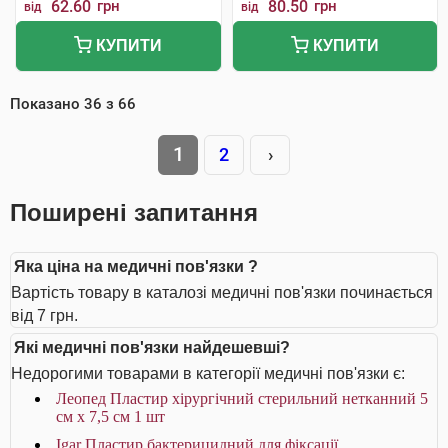
62.60
грн
80.50
грн
від
від
КУПИТИ
КУПИТИ
Показано
36
з
66
1
2
›
Поширені запитання
Яка ціна на медичні пов'язки ?
Вартість товару в каталозі медичні пов'язки починається
від 7 грн.
Які медичні пов'язки найдешевші?
Недорогими товарами в категорії медичні пов'язки є:
Леопед Пластир хірургічний стерильний нетканний 5
см х 7,5 см 1 шт
Igar Пластир бактерицидний для фіксації