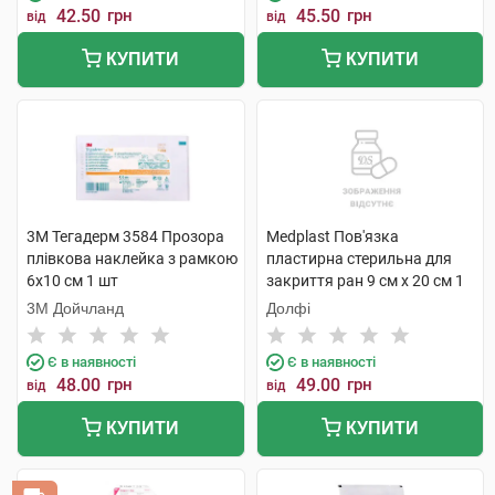
42.50
грн
45.50
грн
від
від
КУПИТИ
КУПИТИ
3M Тегадерм 3584 Прозора
Medplast Пов'язка
плівкова наклейка з рамкою
пластирна стерильна для
6х10 см 1 шт
закриття ран 9 см х 20 см 1
шт
3М Дойчланд
Долфі
Є в наявності
Є в наявності
48.00
грн
49.00
грн
від
від
КУПИТИ
КУПИТИ