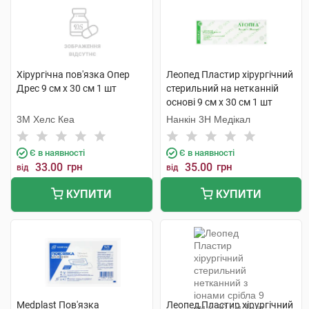
Хірургічна пов'язка Опер
Леопед Пластир хірургічний
Дрес 9 см х 30 см 1 шт
стерильний на нетканній
основі 9 см х 30 см 1 шт
3M Хелс Кеа
Нанкін 3H Медікал
Є в наявності
Є в наявності
33.00
грн
35.00
грн
від
від
КУПИТИ
КУПИТИ
Medplast Пов'язка
Леопед Пластир хірургічний