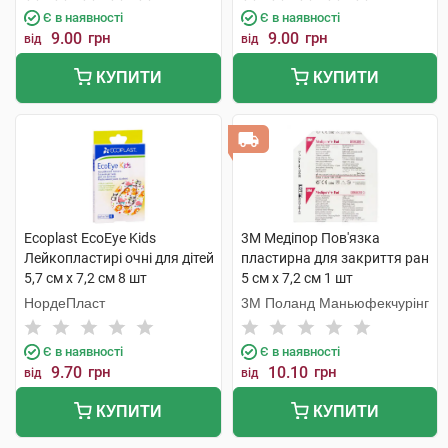
Є в наявності
Є в наявності
9.00
грн
9.00
грн
від
від
КУПИТИ
КУПИТИ
Ecoplast EcoEye Kids
3M Медіпор Пов'язка
Лейкопластирі очні для дітей
пластирна для закриття ран
5,7 см x 7,2 см 8 шт
5 см x 7,2 см 1 шт
НордеПласт
3M Поланд Маньюфекчурінг
Є в наявності
Є в наявності
9.70
грн
10.10
грн
від
від
КУПИТИ
КУПИТИ