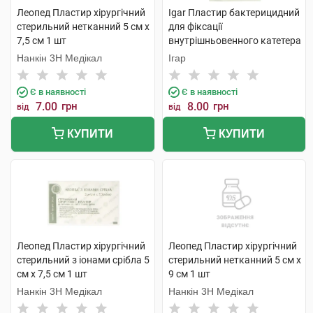
Леопед Пластир хірургічний
Igar Пластир бактерицидний
стерильний нетканний 5 см х
для фіксації
7,5 см 1 шт
внутрішньовенного катетера
стерильний 6 см х 8 см 1 шт
Нанкін 3H Медікал
Ігар
Є в наявності
Є в наявності
7.00
грн
8.00
грн
від
від
КУПИТИ
КУПИТИ
Леопед Пластир хірургічний
Леопед Пластир хірургічний
стерильний з іонами срібла 5
стерильний нетканний 5 см х
см х 7,5 см 1 шт
9 см 1 шт
Нанкін 3H Медікал
Нанкін 3H Медікал