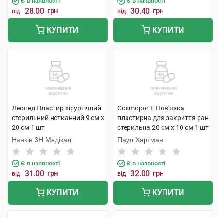
Є в наявності
Є в наявності
28.00
грн
30.40
грн
від
від
КУПИТИ
КУПИТИ
Леопед Пластир хірургічний
Cosmopor E Пов'язка
стерильний нетканний 9 см х
пластирна для закриття ран
20 см 1 шт
стерильна 20 см х 10 см 1 шт
Нанкін 3H Медікал
Паул Хартман
Є в наявності
Є в наявності
31.00
грн
32.00
грн
від
від
КУПИТИ
КУПИТИ