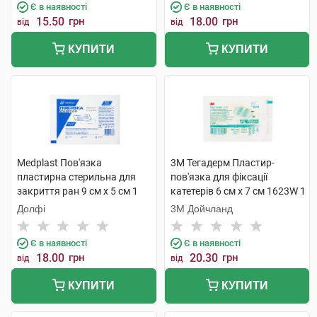
Є в наявності
Є в наявності
15.50
грн
18.00
грн
від
від
КУПИТИ
КУПИТИ
Medplast Пов'язка
3M Тегадерм Пластир-
пластирна стерильна для
пов'язка для фіксації
закриття ран 9 см х 5 см 1
катетерів 6 см х 7 см 1623W 1
шт
шт
Долфі
3М Дойчланд
Є в наявності
Є в наявності
18.00
грн
20.30
грн
від
від
КУПИТИ
КУПИТИ