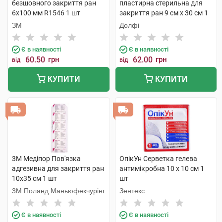
безшовного закриття ран
пластирна стерильна для
6х100 мм R1546 1 шт
закриття ран 9 см х 30 см 1
шт
ЗМ
Долфі
Є в наявності
Є в наявності
60.50
грн
62.00
грн
від
від
КУПИТИ
КУПИТИ
3M Медіпор Пов'язка
ОпікУн Серветка гелева
адгезивна для закриття ран
антимікробна 10 x 10 см 1
10х35 см 1 шт
шт
3M Поланд Маньюфекчурінг
Зентекс
Є в наявності
Є в наявності