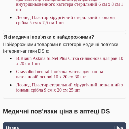
внутрішньовенного катетера стерильний 6 см х 8 см 1
шт
Леопед Пластир хірургічний стерильний з іонами
срібла 5 см х 7,5 см 1 шт
Які медичні пов'язки є найдорожчими?
Найдорожчими товарами в категорії медичні пов'язки
інтернет-аптеки DS є:
B.Braun Askina SilNet Plus Сітка силіконова для ран 10
x 20 см 1 шт
Grassolind neutral Пов'язка мазева для ран на
вазеліновій основі 10 х 20 см 30 шт
Леопед Пластир стерильний хірургічний нетканний з
іонами срібла 9 см х 20 см 25 шт
Медичні пов'язки ціна в аптеці DS
Назва
Ціна