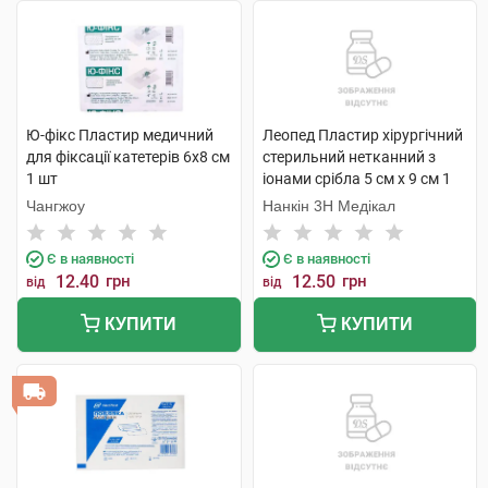
Ю-фікс Пластир медичний
Леопед Пластир хірургічний
для фіксації катетерів 6х8 см
стерильний нетканний з
1 шт
іонами срібла 5 см х 9 см 1
шт
Чангжоу
Нанкін 3H Медікал
Є в наявності
Є в наявності
12.40
грн
12.50
грн
від
від
КУПИТИ
КУПИТИ