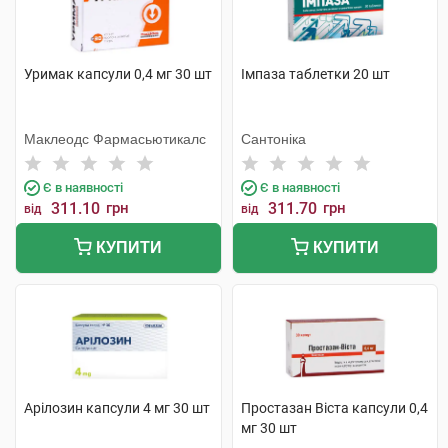
Уримак капсули 0,4 мг 30 шт
Імпаза таблетки 20 шт
Маклеодс Фармасьютикалс
Сантоніка
Є в наявності
Є в наявності
311.10
грн
311.70
грн
від
від
КУПИТИ
КУПИТИ
Арілозин капсули 4 мг 30 шт
Простазан Віста капсули 0,4
мг 30 шт