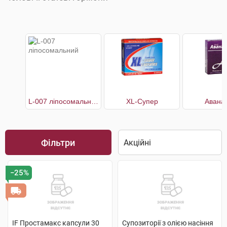
L-007 ліпосомальний
XL-Супер
Авана
Фільтри
−25%
IF Простамакс капсули 30
Супозиторії з олією насіння