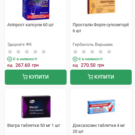
Апіпрост капсули 60 шт
Просталін Форте супозиторії
6 шт
Здоров'я ФК
Гербаполь Варшава
Є в наявності
Є в наявності
267.60
грн
270.50
грн
від
від
КУПИТИ
КУПИТИ
Віагра таблетки 50 мг 1 шт
Доксазозин таблетки 4 мг
20 шт