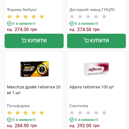
Фарева Амбуаз
Дослідний завод ГНЦЛС
Є в наявності
Є в наявності
274.30
грн
274.50
грн
від
від
КУПИТИ
КУПИТИ
Максігра драйв таблетки 20
Афала таблетки 100 шт
мг 1 шт
Польфарма
Сантоніка
Є в наявності
Є в наявності
284.90
грн
292.00
грн
від
від