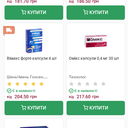
181.70
грн
186.50
грн
від
від
КУПИТИ
КУПИТИ
Вімакс форте капсули 4 шт
Омікс капсули 0,4 мг 30 шт
ШеньЧжень Гонсен
Технолог
Байоледжі Індастрі Ко. Лтд
Є в наявності
Є в наявності
204.50
грн
217.60
грн
від
від
КУПИТИ
КУПИТИ