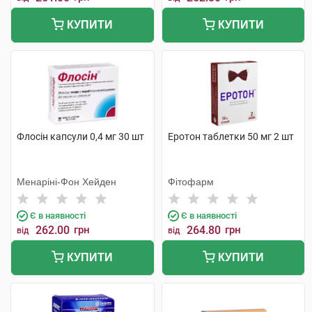
КУПИТИ
КУПИТИ
Флосін капсули 0,4 мг 30 шт
Еротон таблетки 50 мг 2 шт
Менаріні-Фон Хейден
Фітофарм
Є в наявності
Є в наявності
262.00
грн
264.80
грн
від
від
КУПИТИ
КУПИТИ