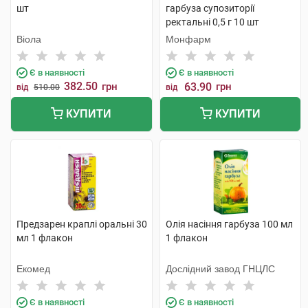
шт
гарбуза супозиторії
ректальні 0,5 г 10 шт
Віола
Монфарм
Є в наявності
Є в наявності
382.50
грн
63.90
грн
від
510.00
від
КУПИТИ
КУПИТИ
Предзарен краплі оральні 30
Олія насіння гарбуза 100 мл
мл 1 флакон
1 флакон
Екомед
Дослідний завод ГНЦЛС
Є в наявності
Є в наявності