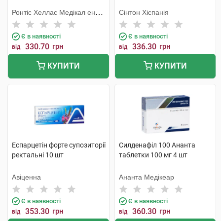
Ронтіс Хеллас Медікал енд
Сінтон Хіспанія
Фармасьютікал Продактс
С.А.
Є в наявності
Є в наявності
330.70
грн
336.30
грн
від
від
КУПИТИ
КУПИТИ
Еспарцетін форте супозиторії
Силденафіл 100 Ананта
ректальні 10 шт
таблетки 100 мг 4 шт
Авіценна
Ананта Медікеар
Є в наявності
Є в наявності
353.30
грн
360.30
грн
від
від