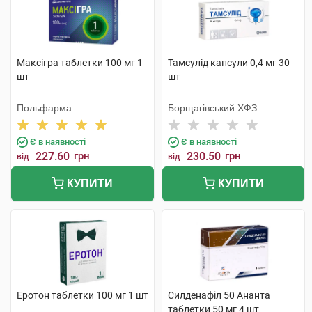
Максігра таблетки 100 мг 1
Тамсулід капсули 0,4 мг 30
шт
шт
Польфарма
Борщагівський ХФЗ
Є в наявності
Є в наявності
227.60
грн
230.50
грн
від
від
КУПИТИ
КУПИТИ
Еротон таблетки 100 мг 1 шт
Силденафіл 50 Ананта
таблетки 50 мг 4 шт