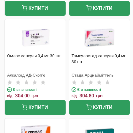
КУПИТИ
КУПИТИ
Омлос капсули 0,4 мг 30 шт
Тамсулостад капсули 0,4 мг
30 шт
Алкалоїд АД-Скоп'є
Стада Арцнайміттель
Є в наявності
Є в наявності
304.00
грн
304.80
грн
від
від
КУПИТИ
КУПИТИ