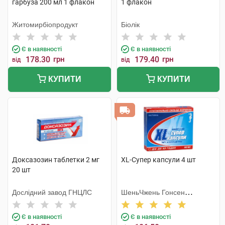
гарбуза 200 мл 1 флакон
1 флакон
Житомирбіопродукт
Біолік
Є в наявності
Є в наявності
178.30
грн
179.40
грн
від
від
КУПИТИ
КУПИТИ
Доксазозин таблетки 2 мг
XL-Супер капсули 4 шт
20 шт
Дослідний завод ГНЦЛС
ШеньЧжень Гонсен
Байоледжі Індастрі Ко. Лтд
Є в наявності
Є в наявності