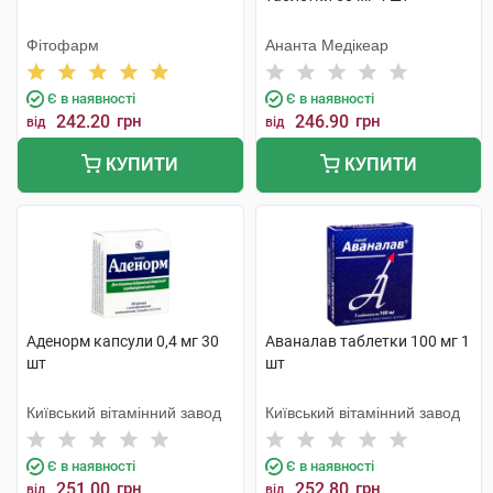
Фітофарм
Ананта Медікеар
Є в наявності
Є в наявності
242.20
грн
246.90
грн
від
від
КУПИТИ
КУПИТИ
Аденорм капсули 0,4 мг 30
Аваналав таблетки 100 мг 1
шт
шт
Київський вітамінний завод
Київський вітамінний завод
Є в наявності
Є в наявності
251.00
грн
252.80
грн
від
від