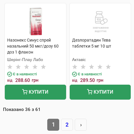
Назонекс Синус спрей
Дезлоратадин Тева
назальний 50 мкг/дозу 60
таблетки 5 мг 10 шт
доз 1 флакон
Шерінг-Плау Лабо
Актавіс
Є в наявності
Є в наявності
288.60
грн
289.50
грн
від
від
КУПИТИ
КУПИТИ
Показано
36
з
61
1
2
›