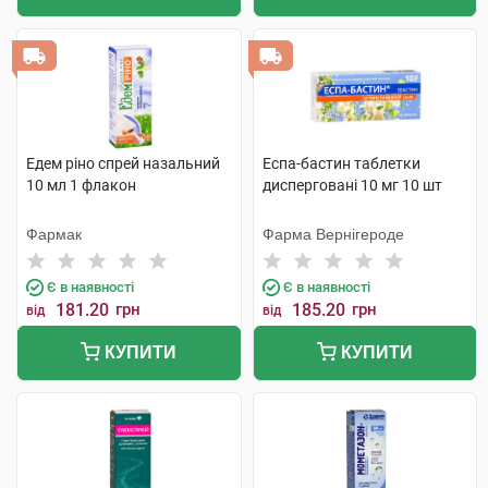
Едем ріно спрей назальний
Еспа-бастин таблетки
10 мл 1 флакон
дисперговані 10 мг 10 шт
Фармак
Фарма Вернігероде
Є в наявності
Є в наявності
181.20
грн
185.20
грн
від
від
КУПИТИ
КУПИТИ