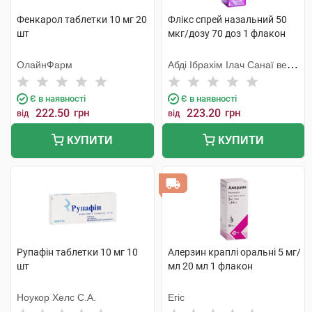
Фенкарол таблетки 10 мг 20
Флікс спрей назальний 50
шт
мкг/дозу 70 доз 1 флакон
ОлайнФарм
Абді Ібрахім Ілач Санаї ве
Тіджарет
Є в наявності
Є в наявності
222.50
грн
223.20
грн
від
від
КУПИТИ
КУПИТИ
Рупафін таблетки 10 мг 10
Алерзин краплі оральні 5 мг/
шт
мл 20 мл 1 флакон
Ноукор Хелс С.А.
Егіс