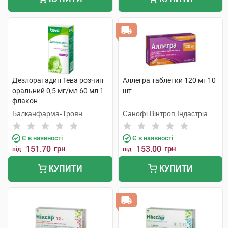
Дезлоратадин Тева розчин
Аллегра таблетки 120 мг 10
оральний 0,5 мг/мл 60 мл 1
шт
флакон
Балканфарма-Троян
Санофі Вінтроп Індастріа
Є в наявності
Є в наявності
151.70
грн
153.00
грн
від
від
КУПИТИ
КУПИТИ