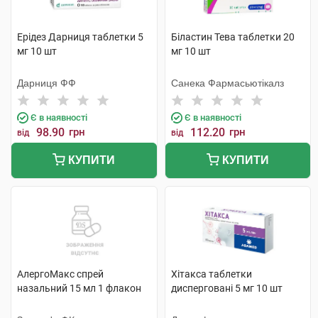
Ерідез Дарниця таблетки 5
Біластин Тева таблетки 20
мг 10 шт
мг 10 шт
Дарниця ФФ
Санека Фармасьютікалз
Є в наявності
Є в наявності
98.90
грн
112.20
грн
від
від
КУПИТИ
КУПИТИ
АлергоМакс спрей
Хітакса таблетки
назальний 15 мл 1 флакон
дисперговані 5 мг 10 шт