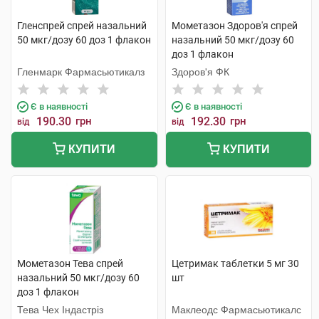
Гленспрей спрей назальний
Мометазон Здоров'я спрей
50 мкг/дозу 60 доз 1 флакон
назальний 50 мкг/дозу 60
доз 1 флакон
Гленмарк Фармасьютикалз
Здоров'я ФК
Є в наявності
Є в наявності
190.30
грн
192.30
грн
від
від
КУПИТИ
КУПИТИ
Мометазон Тева спрей
Цетримак таблетки 5 мг 30
назальний 50 мкг/дозу 60
шт
доз 1 флакон
Тева Чех Індастріз
Маклеодс Фармасьютикалс