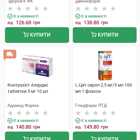
Здоров'я ФК
Дженефарм
Є в наявності
Є в наявності
126.60
грн
138.80
грн
від
від
КУПИТИ
КУПИТИ
Контрахіст Алерджі
L-Цет сироп 2,5 мг/5 мл 100
таблетки 5 мг 10 шт
мл 1 флакон
Адамед Фарма
Гледфарм ЛТД
Є в наявності
Є в наявності
140.80
грн
149.80
грн
від
від
КУПИТИ
КУПИТИ