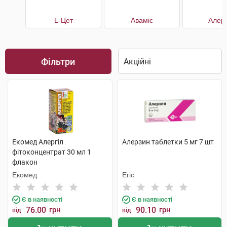
L-Цет
Аваміс
Алерг
Фільтри
Екомед Алергіл
Алерзин таблетки 5 мг 7 шт
фітоконцентрат 30 мл 1
флакон
Екомед
Егіс
Є в наявності
Є в наявності
76.00
грн
90.10
грн
від
від