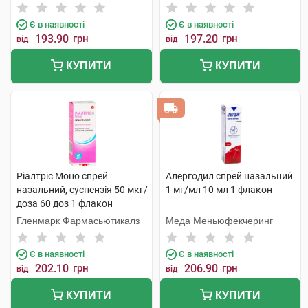
Є в наявності
Є в наявності
193.90
грн
197.20
грн
від
від
КУПИТИ
КУПИТИ
Ріалтріс Моно спрей
Алергодил спрей назальний
назальний, суспензія 50 мкг/
1 мг/мл 10 мл 1 флакон
доза 60 доз 1 флакон
Гленмарк Фармасьютикалз
Меда Меньюфекчеринг
Є в наявності
Є в наявності
202.10
грн
206.90
грн
від
від
КУПИТИ
КУПИТИ