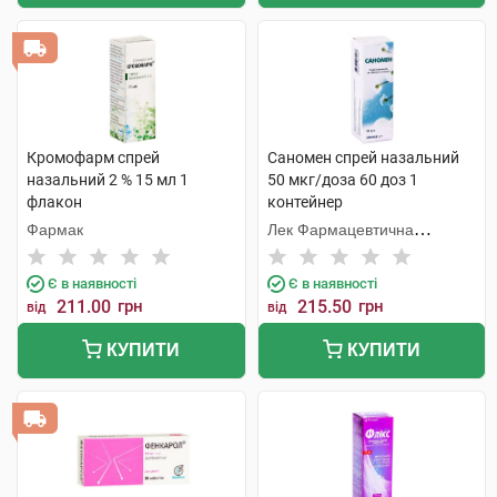
Кромофарм спрей
Саномен спрей назальний
назальний 2 % 15 мл 1
50 мкг/доза 60 доз 1
флакон
контейнер
Фармак
Лек Фармацевтична
компанія
Є в наявності
Є в наявності
211.00
грн
215.50
грн
від
від
КУПИТИ
КУПИТИ