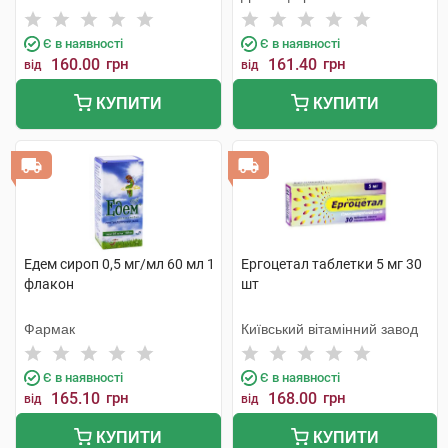
Є в наявності
Є в наявності
160.00
грн
161.40
грн
від
від
КУПИТИ
КУПИТИ
Едем сироп 0,5 мг/мл 60 мл 1
Ергоцетал таблетки 5 мг 30
флакон
шт
Фармак
Київський вітамінний завод
Є в наявності
Є в наявності
165.10
грн
168.00
грн
від
від
КУПИТИ
КУПИТИ