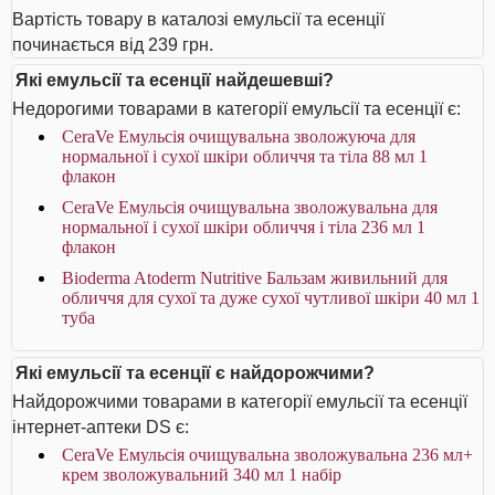
Вартість товару в каталозі емульсії та есенції
починається від 239 грн.
Які емульсії та есенції найдешевші?
Недорогими товарами в категорії емульсії та есенції є:
CeraVe Емульсія очищувальна зволожуюча для
нормальної і сухої шкіри обличчя та тіла 88 мл 1
флакон
CeraVe Емульсія очищувальна зволожувальна для
нормальної і сухої шкіри обличчя і тіла 236 мл 1
флакон
Bioderma Atoderm Nutritive Бальзам живильний для
обличчя для сухої та дуже сухої чутливої шкіри 40 мл 1
туба
Які емульсії та есенції є найдорожчими?
Найдорожчими товарами в категорії емульсії та есенції
інтернет-аптеки DS є:
CeraVe Емульсія очищувальна зволожувальна 236 мл+
крем зволожувальний 340 мл 1 набір