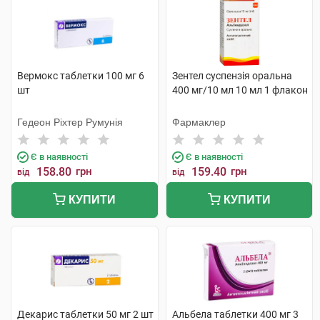
Вермокс таблетки 100 мг 6
Зентел суспензія оральна
шт
400 мг/10 мл 10 мл 1 флакон
Гедеон Ріхтер Румунія
Фармаклер
Є в наявності
Є в наявності
158.80
грн
159.40
грн
від
від
КУПИТИ
КУПИТИ
Декарис таблетки 50 мг 2 шт
Альбела таблетки 400 мг 3