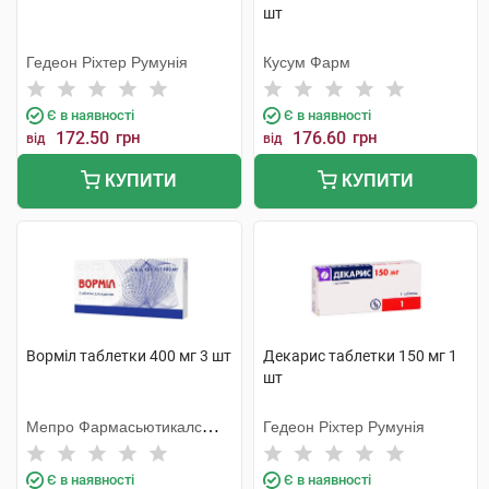
шт
Гедеон Ріхтер Румунія
Кусум Фарм
Є в наявності
Є в наявності
172.50
грн
176.60
грн
від
від
КУПИТИ
КУПИТИ
Ворміл таблетки 400 мг 3 шт
Декарис таблетки 150 мг 1
шт
Мепро Фармасьютикалс
Гедеон Ріхтер Румунія
Пріват
Є в наявності
Є в наявності