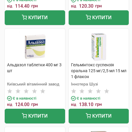
114.40
грн
120.30
грн
від
від
КУПИТИ
КУПИТИ
Альдазол таблетки 400 мг 3
Гельмінтокс суспензія
шт
оральна 125 мг/2,5 мл 15 мл
1 флакон
Київський вітамінний завод
Іннотера Шузі
Є в наявності
Є в наявності
124.00
грн
138.10
грн
від
від
КУПИТИ
КУПИТИ