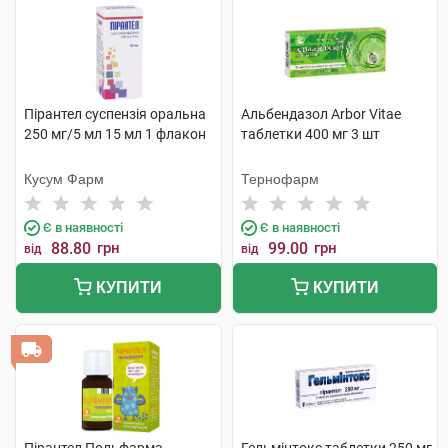
Пірантел суспензія оральна
Альбендазол Arbor Vitae
250 мг/5 мл 15 мл 1 флакон
таблетки 400 мг 3 шт
Кусум Фарм
Тернофарм
Є в наявності
Є в наявності
88.80
грн
99.00
грн
від
від
КУПИТИ
КУПИТИ