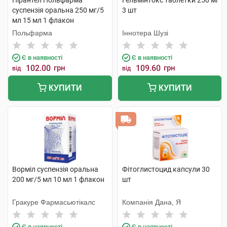
Пірантел Польфарма
Гельмінтокс таблетки 250 мг
суспензія оральна 250 мг/5
3 шт
мл 15 мл 1 флакон
Польфарма
Іннотера Шузі
Є в наявності
Є в наявності
102.00
грн
109.60
грн
від
від
КУПИТИ
КУПИТИ
Ворміл суспензія оральна
Фітоглистоцид капсули 30
200 мг/5 мл 10 мл 1 флакон
шт
Гракуре Фармасьютікалс
Компанія Дана, Я
Є в наявності
Є в наявності