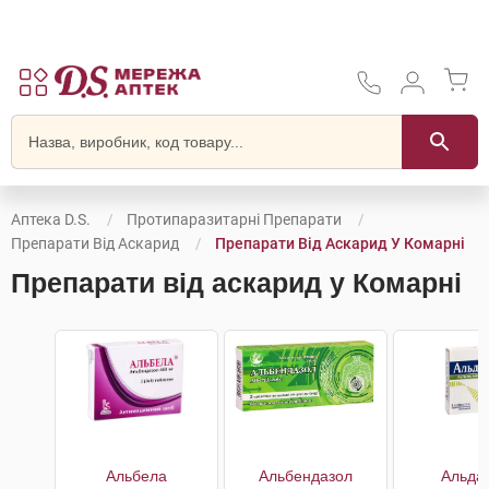
Аптека D.S.
Протипаразитарні Препарати
Препарати Від Аскарид
Препарати Від Аскарид У Комарні
Препарати від аскарид у Комарні
Альбела
Альбендазол
Альда