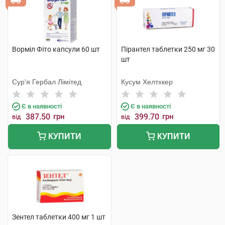
Ворміл Фіто капсули 60 шт
Пірантел таблетки 250 мг 30
шт
Сур'я Гербал Лімітед
Кусум Хелтхкер
Є в наявності
Є в наявності
387.50
грн
399.70
грн
від
від
КУПИТИ
КУПИТИ
Зентел таблетки 400 мг 1 шт