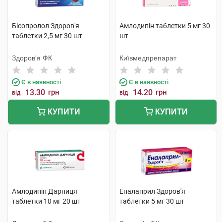
Бісопролол Здоров'я
Амлодипін таблетки 5 мг 30
таблетки 2,5 мг 30 шт
шт
Здоров'я ФК
Київмедпрепарат
Є в наявності
Є в наявності
13.30
грн
14.20
грн
від
від
КУПИТИ
КУПИТИ
Амлодипін Дарниця
Еналаприл Здоров'я
таблетки 10 мг 20 шт
таблетки 5 мг 30 шт