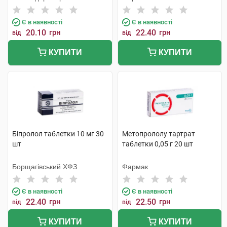
Є в наявності
Є в наявності
20.10
грн
22.40
грн
від
від
КУПИТИ
КУПИТИ
Біпролол таблетки 10 мг 30
Метопрололу тартрат
шт
таблетки 0,05 г 20 шт
Борщагівський ХФЗ
Фармак
Є в наявності
Є в наявності
22.40
грн
22.50
грн
від
від
КУПИТИ
КУПИТИ