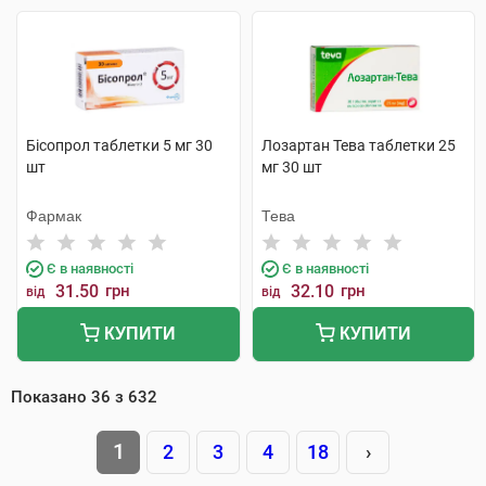
Бісопрол таблетки 5 мг 30
Лозартан Тева таблетки 25
шт
мг 30 шт
Фармак
Тева
Є в наявності
Є в наявності
31.50
грн
32.10
грн
від
від
КУПИТИ
КУПИТИ
Показано
36
з
632
1
2
3
4
18
›