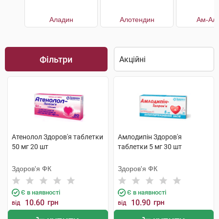
Аладин
Алотендин
Ам-Алі
Фільтри
Атенолол Здоров'я таблетки
Амлодипін Здоров'я
50 мг 20 шт
таблетки 5 мг 30 шт
Здоров'я ФК
Здоров'я ФК
Є в наявності
Є в наявності
10.60
грн
10.90
грн
від
від