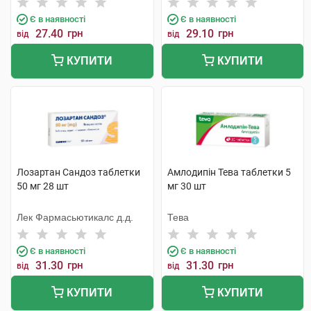
Є в наявності
Є в наявності
27.40
грн
29.10
грн
від
від
КУПИТИ
КУПИТИ
Лозартан Сандоз таблетки
Амлодипін Тева таблетки 5
50 мг 28 шт
мг 30 шт
Лек Фармасьютикалс д.д.
Тева
Є в наявності
Є в наявності
31.30
грн
31.30
грн
від
від
КУПИТИ
КУПИТИ