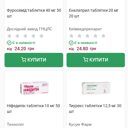
Фуросемід таблетки 40 мг 50
Еналаприл таблетки 20 мг
шт
20 шт
Дослідний завод ГНЦЛС
Київмедпрепарат
Є в наявності
Є в наявності
24.20
грн
24.80
грн
від
від
КУПИТИ
КУПИТИ
Ніфедипін таблетки 10 мг 50
Тиурекс таблетки 12,5 мг 30
шт
шт
Технолог
Кусум Фарм