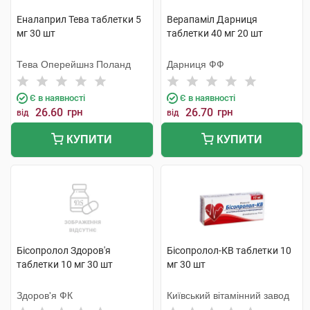
Еналаприл Тева таблетки 5
Верапаміл Дарниця
мг 30 шт
таблетки 40 мг 20 шт
Тева Оперейшнз Поланд
Дарниця ФФ
Є в наявності
Є в наявності
26.60
грн
26.70
грн
від
від
КУПИТИ
КУПИТИ
Бісопролол Здоров'я
Бісопролол-КВ таблетки 10
таблетки 10 мг 30 шт
мг 30 шт
Здоров'я ФК
Київський вітамінний завод