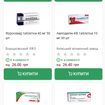
Фуросемід таблетки 40 мг 50
Амлодипін-КВ таблетки 10
шт
мг 30 шт
Борщагівський ХФЗ
Київський вітамінний завод
Є в наявності
Є в наявності
26.00
грн
26.40
грн
від
від
КУПИТИ
КУПИТИ