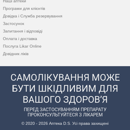
Наші аптеки
Програми для клієнтів
Довідка і Служба резервування
Застосунок
Запитання і відповіді
Оплата і доставка
Послуга Likar Online
Довідник ліків
САМОЛІКУВАННЯ МОЖЕ
БУТИ ШКІДЛИВИМ ДЛЯ
ВАШОГО ЗДОРОВ’Я
ПЕРЕД ЗАСТОСУВАННЯМ ПРЕПАРАТУ
ПРОКОНСУЛЬТУЙТЕСЯ З ЛІКАРЕМ
© 2020 - 2026 Аптека D.S. Усі права захищені