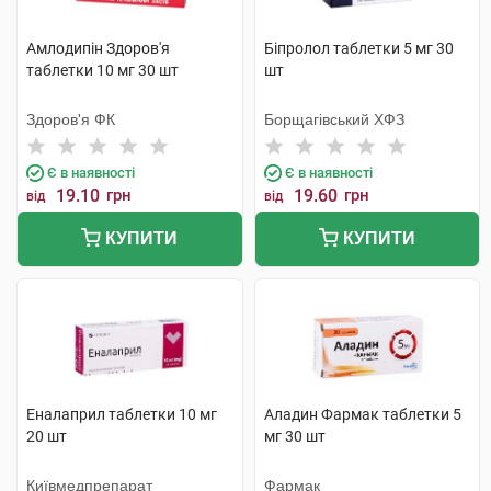
Амлодипін Здоров'я
Біпролол таблетки 5 мг 30
таблетки 10 мг 30 шт
шт
Здоров'я ФК
Борщагівський ХФЗ
Є в наявності
Є в наявності
19.10
грн
19.60
грн
від
від
КУПИТИ
КУПИТИ
Еналаприл таблетки 10 мг
Аладин Фармак таблетки 5
20 шт
мг 30 шт
Київмедпрепарат
Фармак