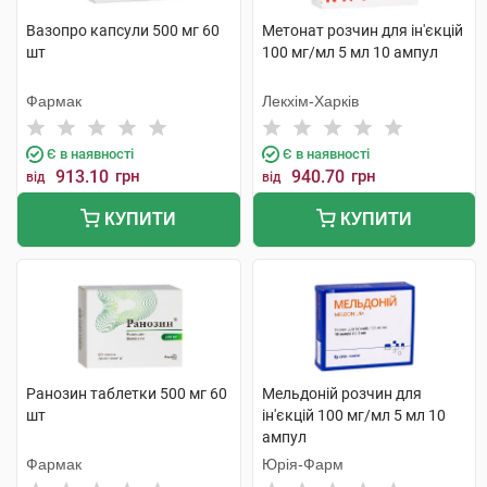
Вазопро капсули 500 мг 60
Метонат розчин для ін'єкцій
шт
100 мг/мл 5 мл 10 ампул
Фармак
Лекхім-Харків
Є в наявності
Є в наявності
913.10
грн
940.70
грн
від
від
КУПИТИ
КУПИТИ
Ранозин таблетки 500 мг 60
Мельдоній розчин для
шт
ін'єкцій 100 мг/мл 5 мл 10
ампул
Фармак
Юрія-Фарм