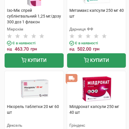
Ізо-Мік спрей
Метамакс капсули 250 мг 40
сублінгвальний 1,25 мг/дозу
шт
300 доз 1 флакон
Мікрохім
Дарниця ФФ
Є в наявності
Є в наявності
463.70
грн
502.00
грн
від
від
КУПИТИ
КУПИТИ
Нікорель таблетки 20 мг 60
Мілдронат капсули 250 мг
шт
40 шт
Дексель
Гріндекс