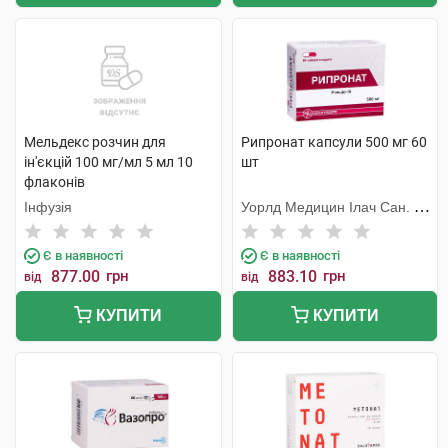
Мельдекс розчин для
Рипронат капсули 500 мг 60
ін'єкцій 100 мг/мл 5 мл 10
шт
флаконів
Інфузія
Уорлд Медицин Ілач Сан. Ве
Тідж
Є в наявності
Є в наявності
877.00
грн
883.10
грн
від
від
КУПИТИ
КУПИТИ