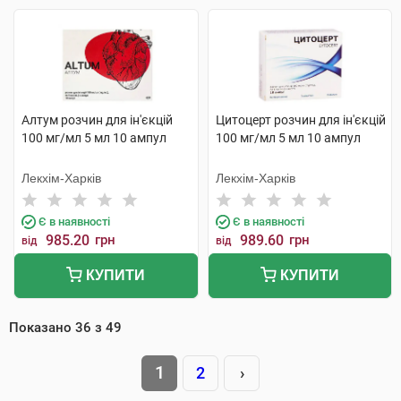
Алтум розчин для ін'єкцій
Цитоцерт розчин для ін'єкцій
100 мг/мл 5 мл 10 ампул
100 мг/мл 5 мл 10 ампул
Лекхім-Харків
Лекхім-Харків
Є в наявності
Є в наявності
985.20
грн
989.60
грн
від
від
КУПИТИ
КУПИТИ
Показано
36
з
49
1
2
›