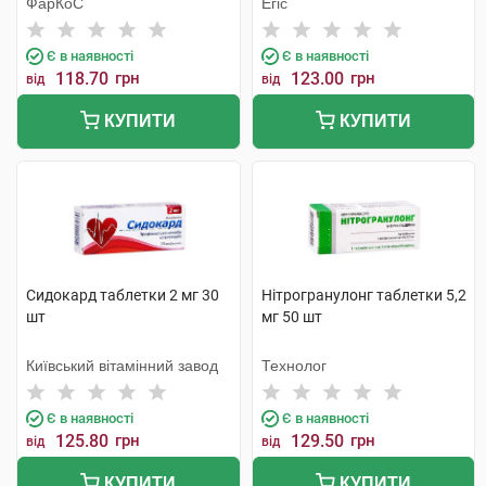
ФарКоС
Егіс
Є в наявності
Є в наявності
118.70
грн
123.00
грн
від
від
КУПИТИ
КУПИТИ
Сидокард таблетки 2 мг 30
Нітрогранулонг таблетки 5,2
шт
мг 50 шт
Київський вітамінний завод
Технолог
Є в наявності
Є в наявності
125.80
грн
129.50
грн
від
від
КУПИТИ
КУПИТИ