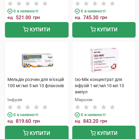
Є в наявності
Є в наявності
521.00
грн
745.30
грн
від
від
КУПИТИ
КУПИТИ
Мельдін розчин для ін'єкцій
Ізо-Мік концентрат для
100 мг/мл 5 мл 10 флаконів
інфузій 1 мг/мл 10 мл 10
ампул
Інфузія
Мікрохім
Є в наявності
Є в наявності
819.60
грн
843.20
грн
від
від
КУПИТИ
КУПИТИ