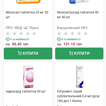
Моносан таблетки 20 мг 30
Мононітросид таблетки 40
шт
мг 40 шт
ПРО. МЕД. ЦС Прага
Борщагівський ХФЗ
Є в наявності
Є в наявності
86.40
грн
101.10
грн
від
від
КУПИТИ
КУПИТИ
Адвокард таблетки 30 шт
Нітромінт спрей
сублінгвальний 0,4 мг/дозу
180 доз 1 балон