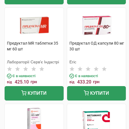
Предуктал MR таблетки 35
Предуктал ОД капсули 80 мг
мг 60 шт
30 шт
Лабораторії Серв'є Індастрі
Егіс
Є в наявності
Є в наявності
425.10
грн
433.20
грн
від
від
КУПИТИ
КУПИТИ