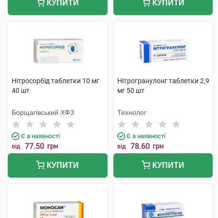
КУПИТИ
КУПИТИ
Нітросорбід таблетки 10 мг
Нітрогранулонг таблетки 2,9
40 шт
мг 50 шт
Борщагівський ХФЗ
Технолог
Є в наявності
Є в наявності
77.50
грн
78.60
грн
від
від
КУПИТИ
КУПИТИ