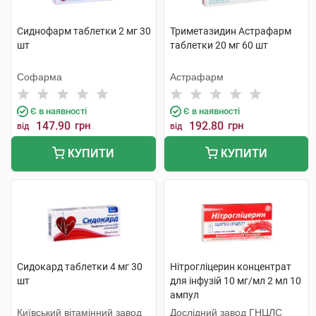
Сиднофарм таблетки 2 мг 30
Триметазидин Астрафарм
шт
таблетки 20 мг 60 шт
Софарма
Астрафарм
Є в наявності
Є в наявності
147.90
грн
192.80
грн
від
від
КУПИТИ
КУПИТИ
Сидокард таблетки 4 мг 30
Нітрогліцерин концентрат
шт
для інфузій 10 мг/мл 2 мл 10
ампул
Київський вітамінний завод
Дослідний завод ГНЦЛС