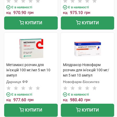
Є в наявності
Є в наявності
970.90
грн
975.10
грн
від
від
КУПИТИ
КУПИТИ
Метамакс розчин для
Мілдракор Новофарм
ін'єкцій 100 мг/мл 5 мл 10
розчин для ін'єкцій 100 мг/
ампул
мл 5 мл 10 ампул
Дарниця ФФ
Новофарм-Біосинтез
Є в наявності
Є в наявності
977.60
грн
980.40
грн
від
від
КУПИТИ
КУПИТИ