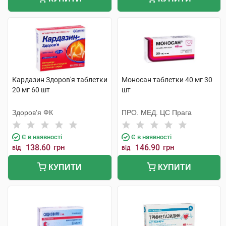
Кардазин Здоров'я таблетки
Моносан таблетки 40 мг 30
20 мг 60 шт
шт
Здоров'я ФК
ПРО. МЕД. ЦС Прага
Є в наявності
Є в наявності
138.60
грн
146.90
грн
від
від
КУПИТИ
КУПИТИ