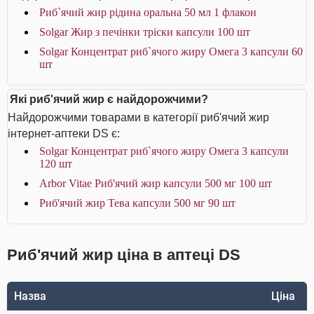
Риб`ячий жир рідина оральна 50 мл 1 флакон
Solgar Жир з печінки тріски капсули 100 шт
Solgar Концентрат риб`ячого жиру Омега 3 капсули 60
шт
Які риб'ячий жир є найдорожчими?
Найдорожчими товарами в категорії риб'ячий жир
інтернет-аптеки DS є:
Solgar Концентрат риб`ячого жиру Омега 3 капсули
120 шт
Arbor Vitae Риб'ячий жир капсули 500 мг 100 шт
Риб'ячий жир Тева капсули 500 мг 90 шт
Риб'ячий жир ціна в аптеці DS
Назва
Ціна