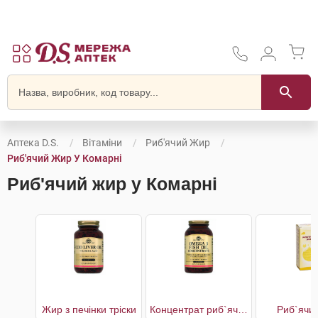
Аптека D.S.
Вітаміни
Риб'ячий Жир
Риб'ячий Жир У Комарні
Риб'ячий жир у Комарні
Жир з печінки тріски
Концентрат риб`ячого жиру Омега 3
Риб`ячи