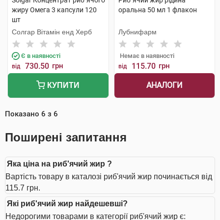
Solgar Концентрат риб`ячого
Риб`ячий жир рідина
жиру Омега 3 капсули 120
оральна 50 мл 1 флакон
шт
Солгар Вітамін енд Херб
Лубнифарм
Є в наявності
Немає в наявності
730.50
грн
115.70
грн
від
від
АНАЛОГИ
КУПИТИ
Показано
6
з
6
Поширені запитання
Яка ціна на риб'ячий жир ?
Вартість товару в каталозі риб'ячий жир починається від
115.7 грн.
Які риб'ячий жир найдешевші?
Недорогими товарами в категорії риб'ячий жир є: