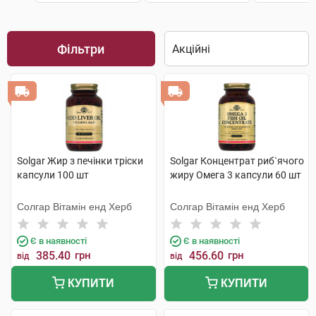
Фільтри
Solgar Жир з печінки тріски
Solgar Концентрат риб`ячого
капсули 100 шт
жиру Омега 3 капсули 60 шт
Солгар Вітамін енд Херб
Солгар Вітамін енд Херб
Є в наявності
Є в наявності
385.40
грн
456.60
грн
від
від
КУПИТИ
КУПИТИ