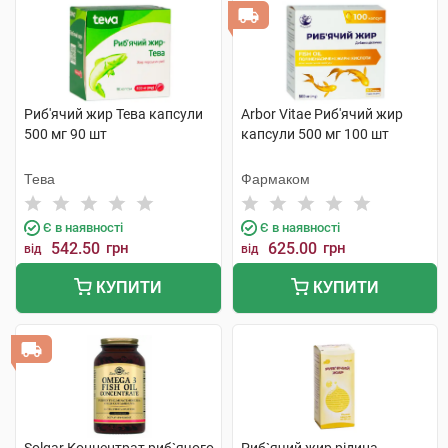
Риб'ячий жир Тева капсули
Arbor Vitae Риб'ячий жир
500 мг 90 шт
капсули 500 мг 100 шт
Тева
Фармаком
Є в наявності
Є в наявності
542.50
грн
625.00
грн
від
від
КУПИТИ
КУПИТИ