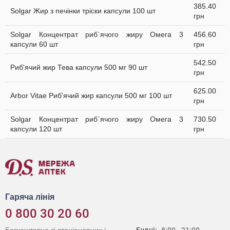
385.40
Solgar Жир з печінки тріски капсули 100 шт
грн
Solgar Концентрат риб`ячого жиру Омега 3
456.60
капсули 60 шт
грн
542.50
Риб'ячий жир Тева капсули 500 мг 90 шт
грн
625.00
Arbor Vitae Риб'ячий жир капсули 500 мг 100 шт
грн
Solgar Концентрат риб`ячого жиру Омега 3
730.50
капсули 120 шт
грн
Гаряча лінія
0 800 30 20 60