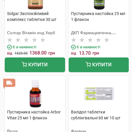
Solgar Заспокійливий
Пустирника настойка 25 мл
комплекс таблетки 30 шт
1 флакон
Солгар Вітамін енд Херб
ДКП Фармацевтична
фабрика
Є в наявності
Є в наявності
1368.00
грн
13.70
грн
від
1520.00
від
КУПИТИ
КУПИТИ
Пустирника настойка Arbor
Валідол таблетки
Vitae 25 мл 1 флакон
сублінгвальні 60 мг 10 шт
Віола
Фармак