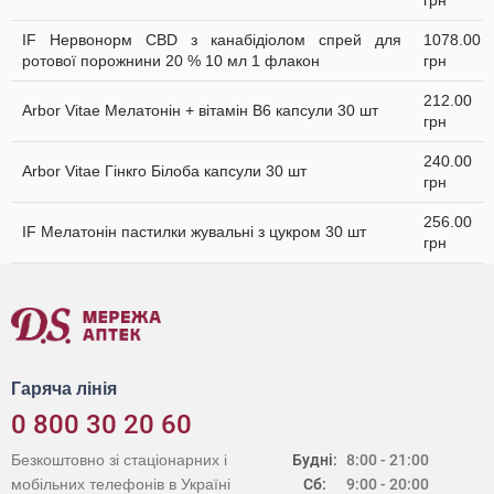
грн
IF Нервонорм CBD з канабідіолом спрей для
1078.00
ротової порожнини 20 % 10 мл 1 флакон
грн
212.00
Arbor Vitae Мелатонін + вітамін В6 капсули 30 шт
грн
240.00
Arbor Vitae Гінкго Білоба капсули 30 шт
грн
256.00
IF Мелатонін пастилки жувальні з цукром 30 шт
грн
Гаряча лінія
0 800 30 20 60
Безкоштовно зі стаціонарних і
Будні:
8:00 - 21:00
мобільних телефонів в Україні
Сб:
9:00 - 20:00