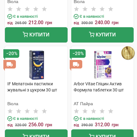
Віола
Віола
Є в наявності
Є в наявності
212.00
240.00
грн
грн
від
265.00
від
300.00
КУПИТИ
КУПИТИ
−20%
−20%
IF Мелатонін пастилки
Arbor Vitae Гліцин Актив
жувальні з цукром 30 шт
Формула таблетки 30 шт
Віола
АТ Пайра
Є в наявності
Є в наявності
256.00
312.00
грн
грн
від
320.00
від
390.00
КУПИТИ
КУПИТИ