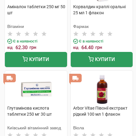
Аміналон таблетки 250 мг 50
Корвалдин краплі оральні
шт
25 мл 1 флакон
Вітаміни
Фармак
Є в наявності
Є в наявності
62.30
грн
64.40
грн
від
від
КУПИТИ
КУПИТИ
Глутамінова кислота
Arbor Vitae Півонії екстракт
таблетки 250 мг 30 шт
рідкий 100 мл 1 флакон
Київський вітамінний завод
Віола