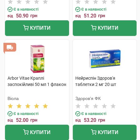
Є в наявності
Є в наявності
50.90
грн
51.20
грн
від
від
КУПИТИ
КУПИТИ
Arbor Vitae Краплі
Нейриспін Здоров'я
заспокійливі 50 мл 1 флакон
таблетки 2 мг 20 шт
Віола
Здоров'я ФК
Є в наявності
Є в наявності
52.00
грн
53.20
грн
від
від
КУПИТИ
КУПИТИ