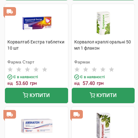
Корвалтаб Екстра таблетки
Корвалол краплі оральні 50
10 шт
мл 1 флакон
Фарма Старт
Фармак
Є в наявності
Є в наявності
53.60
грн
57.40
грн
від
від
КУПИТИ
КУПИТИ