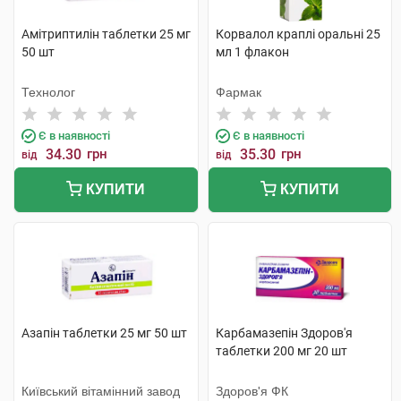
Амітриптилін таблетки 25 мг
Корвалол краплі оральні 25
50 шт
мл 1 флакон
Технолог
Фармак
Є в наявності
Є в наявності
34.30
грн
35.30
грн
від
від
КУПИТИ
КУПИТИ
Азапін таблетки 25 мг 50 шт
Карбамазепін Здоров'я
таблетки 200 мг 20 шт
Київський вітамінний завод
Здоров'я ФК