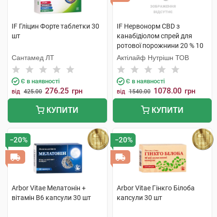
IF Гліцин Форте таблетки 30
IF Нервонорм CBD з
шт
канабідіолом спрей для
ротової порожнини 20 % 10
мл 1 флакон
Сантамед ЛТ
Актілайф Нутрішн ТОВ
Є в наявності
Є в наявності
276.25
1078.00
грн
грн
від
425.00
від
1540.00
КУПИТИ
КУПИТИ
−20%
−20%
Arbor Vitae Мелатонін +
Arbor Vitae Гінкго Білоба
вітамін В6 капсули 30 шт
капсули 30 шт