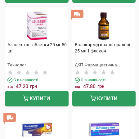
Азалептол таблетки 25 мг 50
Валокормід краплі оральні
шт
25 мл 1 флакон
Технолог
ДКП Фармацевтична
фабрика
Є в наявності
Є в наявності
47.20
грн
47.80
грн
від
від
КУПИТИ
КУПИТИ