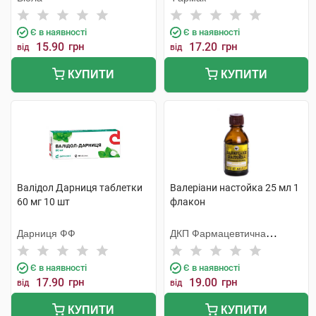
Є в наявності
Є в наявності
15.90
грн
17.20
грн
від
від
КУПИТИ
КУПИТИ
Валідол Дарниця таблетки
Валеріани настойка 25 мл 1
60 мг 10 шт
флакон
Дарниця ФФ
ДКП Фармацевтична
фабрика
Є в наявності
Є в наявності
17.90
грн
19.00
грн
від
від
КУПИТИ
КУПИТИ