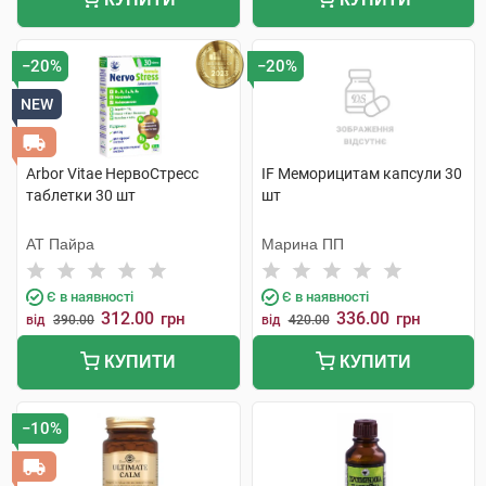
−20%
−20%
NEW
Arbor Vitae НервоСтресс
IF Меморицитам капсули 30
таблетки 30 шт
шт
АТ Пайра
Марина ПП
Є в наявності
Є в наявності
312.00
336.00
грн
грн
від
390.00
від
420.00
КУПИТИ
КУПИТИ
−10%