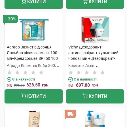
КУПИТИ
КУПИТИ
−30%
Agrado Захист від сонця
Vichy Дезодорант-
Лосьйон після засмаги 100
антиперспірант кульковий
мл+Крем сонцез.SPF50 100
чоловічий + Дезодорант-
мл+Міст SPF50 75
антипреспірант кульковий
Аградо Косметік Кейр 3000
Косметік Актів
мл+косметичка 1 набір
жіночий 48 годин 1 набір
С.Л.У.
Інтернаціональ
Є в наявності
Є в наявності
626.50
грн
697.80
грн
від
895.00
від
КУПИТИ
КУПИТИ