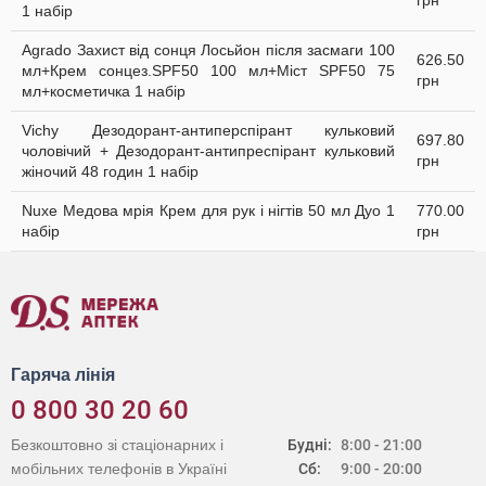
грн
1 набір
Agrado Захист від сонця Лосьйон після засмаги 100
626.50
мл+Крем сонцез.SPF50 100 мл+Міст SPF50 75
грн
мл+косметичка 1 набір
Vichy Дезодорант-антиперспірант кульковий
697.80
чоловічий + Дезодорант-антипреспірант кульковий
грн
жіночий 48 годин 1 набір
Nuxe Медова мрія Крем для рук і нігтів 50 мл Дуо 1
770.00
набір
грн
Гаряча лінія
0 800 30 20 60
Безкоштовно зі стаціонарних і
Будні:
8:00 - 21:00
мобільних телефонів в Україні
Сб:
9:00 - 20:00