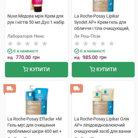
Nuxe Медова мрія Крем для
La Roche-Posay Lipikar
рук і нігтів 50 мл Дуо 1 набір
Syndet AP+ Крем-гель для
обличчя і тіла очищующий,
для дуже сухої шкіри 400 мл
Лабораторія Нюкс
Ля Рош-Позе
+ рефіл 400 мл 1 набір
Є в наявності
Є в наявності
770.00
грн
985.00
грн
від
від
КУПИТИ
КУПИТИ
La Roche-Posay Effaclar +М
La Roche-Posay Lipikar Олія
Гель-мус для очищення
AP+ ліпідовідновлюючий
проблемної шкіри 400 мл +
очищуючий засіб для ванни
рефіл 400 мл 1 набір
та душу 400 мл + рефіл 400