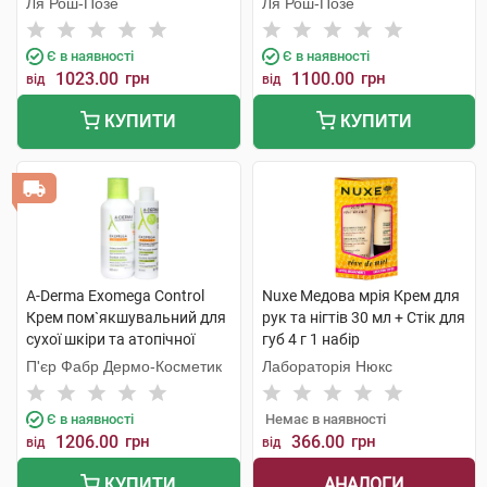
Ля Рош-Позе
Ля Рош-Позе
мл 1 набір
Є в наявності
Є в наявності
1023.00
грн
1100.00
грн
від
від
КУПИТИ
КУПИТИ
A-Derma Exomega Control
Nuxe Медова мрія Крем для
Крем пом`якшувальний для
рук та нігтів 30 мл + Стік для
сухої шкіри та атопічної
губ 4 г 1 набір
шкіри 400 мл + Гель-емолент
П'єр Фабр Дермо-Косметик
Лабораторія Нюкс
200 мл 1 набір
Є в наявності
Немає в наявності
1206.00
грн
366.00
грн
від
від
АНАЛОГИ
КУПИТИ