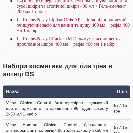
A-Derma Exomega Control Крем пом`якшувальний для
сухої шкіри та атопічної шкіри 400 мл + Гель-емолент
200 мл 1 набір
La Roche-Posay Lipikar Олія AP+ ліпідовідновлюючий
очищуючий засіб для ванни та душу 400 мл + рефіл 400
мл 1 набір
La Roche-Posay Effaclar +М Гель-мус для очищення
проблемної шкіри 400 мл + рефіл 400 мл 1 набір
Набори косметики для тіла ціна в
аптеці DS
Назва
Ціна
Vichy Clinical Control Антиперспірант кульковий
577.15
проти надмірного потовиділення 96 годин захисту
грн
2х50 мл 1 набір
Vichy Homme Clinical Control Дезодорант-
577.15
антиперспірант чоловічий 96 годин захисту 2х50 мл