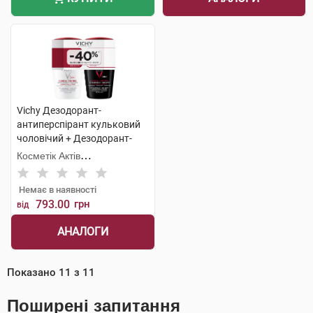
Vichy Дезодорант-
антиперспірант кульковий
чоловічий + Дезодорант-
антипреспірант кульковий
Косметік Актів
жіночий 96 годин 1 набір
Інтернаціональ
Немає в наявності
793.00
грн
від
АНАЛОГИ
Показано
11
з
11
Поширені запитання