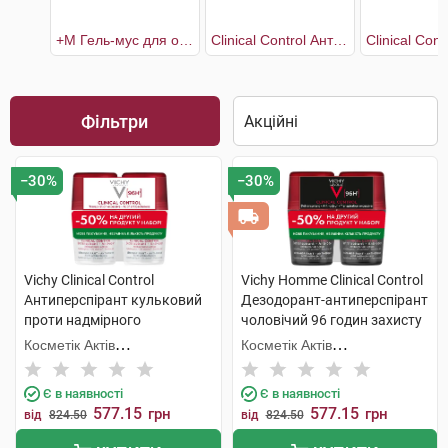
+М Гель-мус для очищення проблемної шкіри 400 мл + рефіл 400 мл
Clinical Control Антиперспірант кульковий проти надмірного потовиділення 96 годин захисту 2х50 мл
Фільтри
−30%
−30%
Vichy Clinical Control
Vichy Homme Clinical Control
Антиперспірант кульковий
Дезодорант-антиперспірант
проти надмірного
чоловічий 96 годин захисту
потовиділення 96 годин
2х50 мл 1 набір
Косметік Актів
Косметік Актів
захисту 2х50 мл 1 набір
Інтернаціональ
Інтернаціональ
Є в наявності
Є в наявності
577.15
577.15
грн
грн
від
824.50
від
824.50