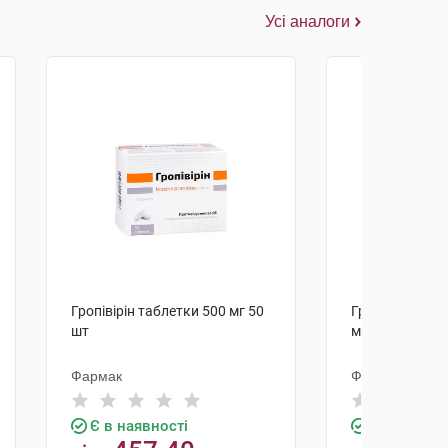
Усі аналоги
Гропівірін таблетки 500 мг 50
Гропівірін сир
шт
мл 1 флакон
Фармак
Фармак
Є в наявності
Є в наявно