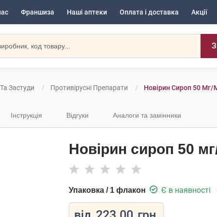
нас
Франшиза
Наші аптеки
Оплата і доставка
Акції
З
 Та Застуди
Противірусні Препарати
Новірин Сироп 50 Мг/
Інструкція
Відгуки
Аналоги та замінники
Новірин сироп 50 мг
Є в наявності
Упаковка / 1 флакон
від
223.00
грн