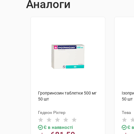
Аналоги
Гропринозин таблетки 500 мг
Ізопр
50 шт
50 шт
Гедеон Ріхтер
Тева
Є в наявності
Є 