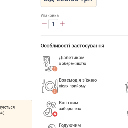
Упаковка
1
Особливості застосування
Діабетикам
з обережністю
Взаємодія з їжею
після прийому
Вагітним
овуються
заборонено
ів
)
Годуючим