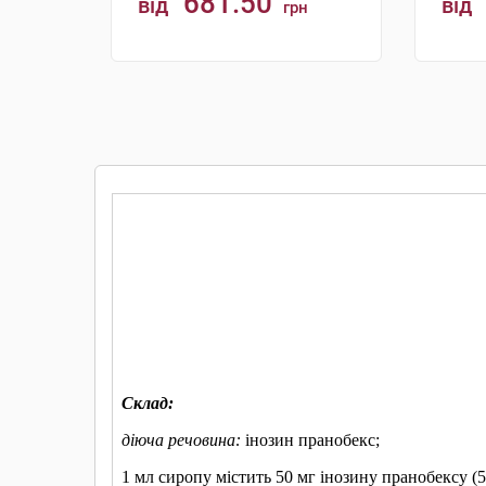
681.50
від
від
грн
КУПИТИ