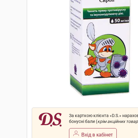
За карткою клієнта «D.S.» нарах
бонусні бали (
крім акційних товар
Вхід в кабінет