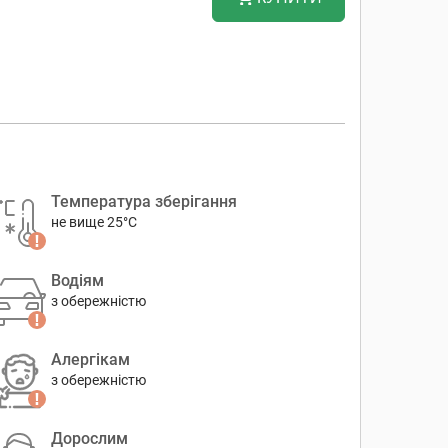
Температура зберігання
не вище 25°C
Водіям
з обережністю
Алергікам
з обережністю
Дорослим