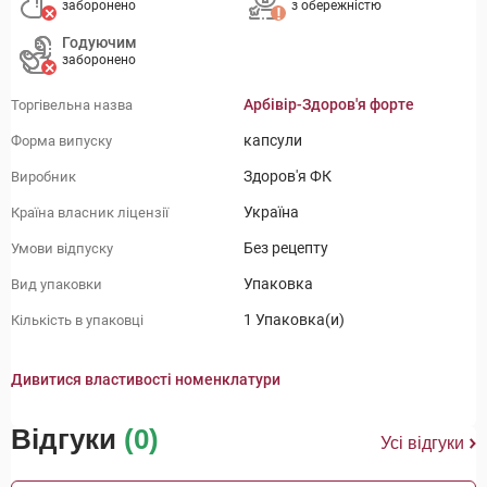
заборонено
з обережністю
Годуючим
заборонено
Арбівір-Здоров'я форте
Торгівельна назва
капсули
Форма випуску
Здоров'я ФК
Виробник
Україна
Країна власник ліцензії
Без рецепту
Умови відпуску
Упаковка
Вид упаковки
1 Упаковка(и)
Кількість в упаковці
Дивитися властивості номенклатури
Відгуки
(0)
Усі відгуки