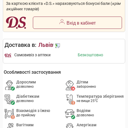
За карткою клієнта «D.S.» нараховуються бонусні бали (
крім
акційних товарів
)
Вхід в кабінет
Доставка в:
Львів
Самовивіз з аптеки
Безкоштовно
Особливості застосування
Дорослим
Дітям
дозволено
заборонено
Діабетикам
Температура зберігання
дозволено
не вище 25°C
Взаємодія з їжею
Водіям
до прийому
дозволено
Вагітним
Алергікам