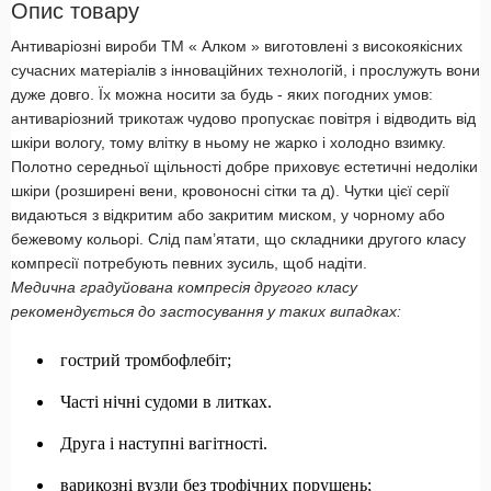
Опис товару
Антиваріозні вироби ТМ « Алком » виготовлені з високоякісних
сучасних матеріалів з інноваційних технологій, і прослужуть вони
дуже довго. Їх можна носити за будь - яких погодних умов:
антиваріозний трикотаж чудово пропускає повітря і відводить від
шкіри вологу, тому влітку в ньому не жарко і холодно взимку.
Полотно середньої щільності добре приховує естетичні недоліки
шкіри (розширені вени, кровоносні сітки та д). Чутки цієї серії
видаються з відкритим або закритим миском, у чорному або
бежевому кольорі. Слід пам’ятати, що складники другого класу
компресії потребують певних зусиль, щоб надіти.
Медична градуйована компресія другого класу
рекомендується до застосування у таких випадках:
гострий тромбофлебіт;
Часті нічні судоми в литках.
Друга і наступні вагітності.
варикозні вузли без трофічних порушень;