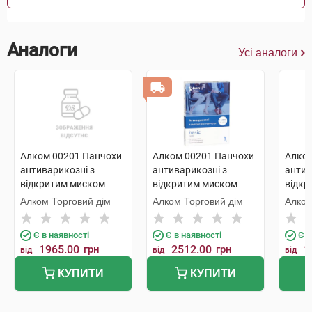
Аналоги
Усі аналоги
Алком 00201 Панчохи
Алком 00201 Панчохи
Алком
антиварикозні з
антиварикозні з
антив
відкритим миском
відкритим миском
відкр
компресія 1 розмір 1 1
компресія 1 розмір 3
компр
Алком Торговий дім
Алком Торговий дім
Алком
шт
бежевий 1 пара
бежев
Є в наявності
Є в наявності
Є в
1965.00
грн
2512.00
грн
1
від
від
від
КУПИТИ
КУПИТИ