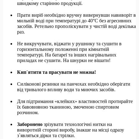
швидкому старінню продукції.
Прати виріб необхідно вручну вивернувши навиворіт в
мильній воді при температурі до 40°С без агресивних
засобів. Ретельно прополіскувати у чистій воді декілька
раз.
Не викручувати, віджати у рушнику та сушити в
горизонтальному положенні при кімнатній
температурі. На батареї та інших нагрівальних
приладах не сушити. На шнурки не вішати!
Кип
`
ятити та прасувати не можна!
Силіконові резинки на панчохах необхідно оберігати
від тривалого впливу води та миючих засобів.
Для підтримання «клейких» властивостей протирайте
їх бавовняною тканиною, змоченою спиртовим
розчином.
Заборонено
зрізувати технологічні нитки на
виворотній стороні виробу, інакше на місці одразу
з`являться дірки та стрілки.