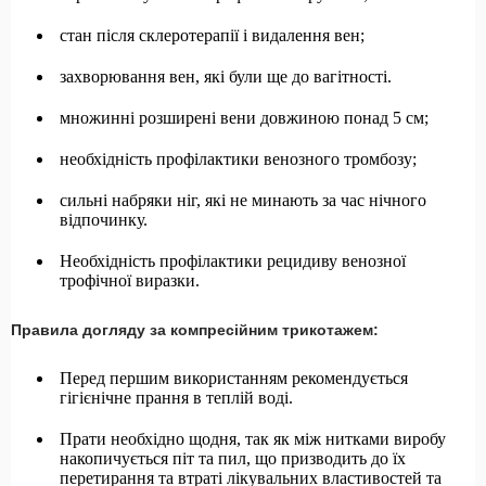
стан після склеротерапії і видалення вен;
захворювання вен, які були ще до вагітності.
множинні розширені вени довжиною понад 5 см;
необхідність профілактики венозного тромбозу;
сильні набряки ніг, які не минають за час нічного
відпочинку.
Необхідність профілактики рецидиву венозної
трофічної виразки.
Правила догляду за компресійним трикотажем:
Перед першим використанням рекомендується
гігієнічне прання в теплій воді.
Прати необхідно щодня, так як між нитками виробу
накопичується піт та пил, що призводить до їх
перетирання та втраті лікувальних властивостей та