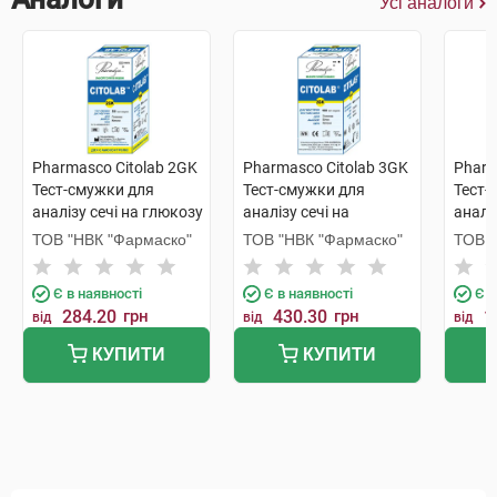
Усі аналоги
Pharmasco Citolab 2GK
Pharmasco Citolab 3GK
Pharm
Тест-смужки для
Тест-смужки для
Тест-
аналізу сечі на глюкозу
аналізу сечі на
аналі
і кетони 50 шт
глюкозу, білок, кетони
25 шт
ТОВ "НВК "Фармаско"
ТОВ "НВК "Фармаско"
ТОВ "
100 шт
Є в наявності
Є в наявності
Є в
284.20
грн
430.30
грн
1
від
від
від
КУПИТИ
КУПИТИ