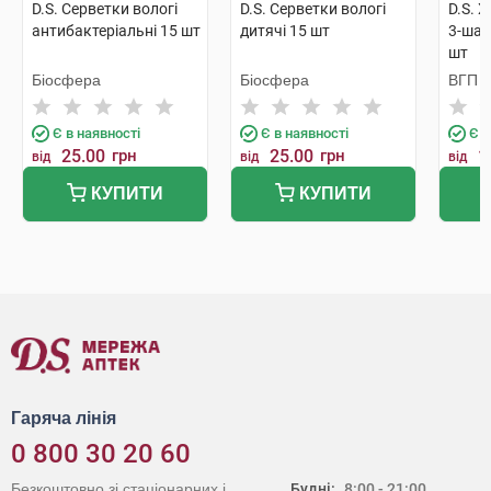
D.S. Серветки вологі
D.S. Серветки вологі
D.S. 
антибактеріальні 15 шт
дитячі 15 шт
3-шар
шт
Біосфера
Біосфера
ВГП
Є в наявності
Є в наявності
Є в
25.00
грн
25.00
грн
1
від
від
від
КУПИТИ
КУПИТИ
Гаряча лінія
0 800 30 20 60
Безкоштовно зі стаціонарних і
Будні:
8:00 - 21:00